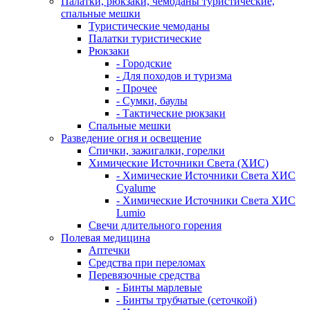
Палатки, рюкзаки, чемоданы туристические,
спальные мешки
Туристические чемоданы
Палатки туристические
Рюкзаки
- Городские
- Для походов и туризма
- Прочее
- Сумки, баулы
- Тактические рюкзаки
Спальные мешки
Разведение огня и освещение
Спички, зажигалки, горелки
Химические Источники Света (ХИС)
- Химические Источники Света ХИС
Cyalume
- Химические Источники Света ХИС
Lumio
Свечи длительного горения
Полевая медицина
Аптечки
Средства при переломах
Перевязочные средства
- Бинты марлевые
- Бинты трубчатые (сеточкой)