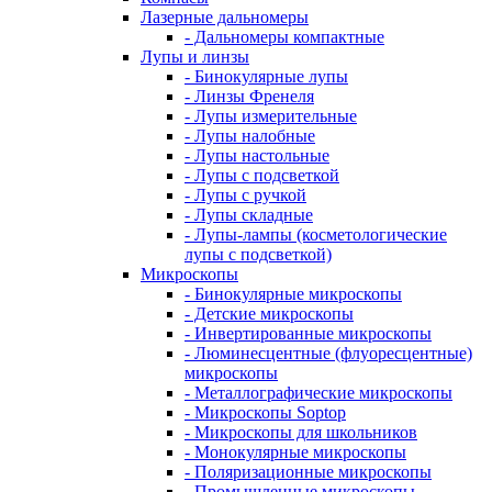
Лазерные дальномеры
- Дальномеры компактные
Лупы и линзы
- Бинокулярные лупы
- Линзы Френеля
- Лупы измерительные
- Лупы налобные
- Лупы настольные
- Лупы с подсветкой
- Лупы с ручкой
- Лупы складные
- Лупы-лампы (косметологические
лупы с подсветкой)
Микроскопы
- Бинокулярные микроскопы
- Детские микроскопы
- Инвертированные микроскопы
- Люминесцентные (флуоресцентные)
микроскопы
- Металлографические микроскопы
- Микроскопы Soptop
- Микроскопы для школьников
- Монокулярные микроскопы
- Поляризационные микроскопы
- Промышленные микроскопы