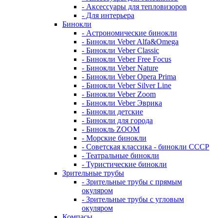
- Аксессуары для тепловизоров
- Для интерьера
Бинокли
- Астрономические бинокли
- Бинокли Veber Alfa&Omega
- Бинокли Veber Classic
- Бинокли Veber Free Focus
- Бинокли Veber Nature
- Бинокли Veber Opera Prima
- Бинокли Veber Silver Line
- Бинокли Veber Zoom
- Бинокли Veber Эврика
- Бинокли детские
- Бинокли для города
- Бинокль ZOOM
- Морские бинокли
- Советская классика - бинокли СССР
- Театральные бинокли
- Туристические бинокли
Зрительные трубы
- Зрительные трубы с прямым
окуляром
- Зрительные трубы с угловым
окуляром
Компасы