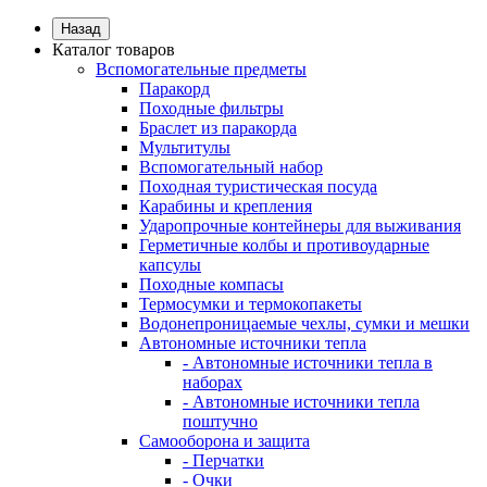
Назад
Каталог товаров
Вспомогательные предметы
Паракорд
Походные фильтры
Браслет из паракорда
Мультитулы
Вспомогательный набор
Походная туристическая посуда
Карабины и крепления
Ударопрочные контейнеры для выживания
Герметичные колбы и противоударные
капсулы
Походные компасы
Термосумки и термокопакеты
Водонепроницаемые чехлы, сумки и мешки
Автономные источники тепла
- Автономные источники тепла в
наборах
- Автономные источники тепла
поштучно
Самооборона и защита
- Перчатки
- Очки