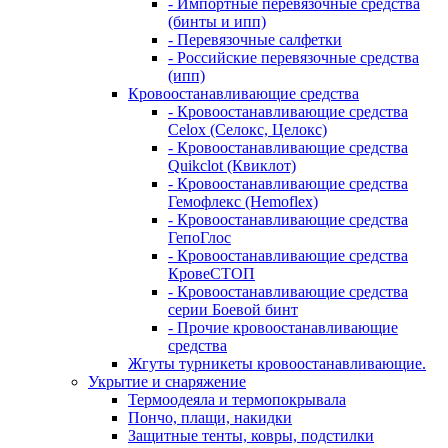
- Импортные перевязочные средства
(бинты и ипп)
- Перевязочные салфетки
- Российские перевязочные средства
(ипп)
Кровоостанавливающие средства
- Кровоостанавливающие средства
Celox (Селокс, Целокс)
- Кровоостанавливающие средства
Quikclot (Квиклот)
- Кровоостанавливающие средства
Гемофлекс (Hemoflex)
- Кровоостанавливающие средства
ГепоГлос
- Кровоостанавливающие средства
КровеСТОП
- Кровоостанавливающие средства
серии Боевой бинт
- Прочие кровоостанавливающие
средства
Жгуты турникеты кровоостанавливающие.
Укрытие и снаряжение
Термоодеяла и термопокрывала
Пончо, плащи, накидки
Защитные тенты, ковры, подстилки