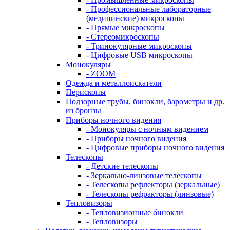
- Профессиональные лабораторные
(медицинские) микроскопы
- Прямые микроскопы
- Стереомикроскопы
- Тринокулярные микроскопы
- Цифровые USB микроскопы
Монокуляры
- ZOOM
Одежда и металлоискатели
Перископы
Подзорные трубы, бинокли, барометры и др.
из бронзы
Приборы ночного видения
- Монокуляры с ночным видением
- Приборы ночного видения
- Цифровые приборы ночного видения
Телескопы
- Детские телескопы
- Зеркально-линзовые телескопы
- Телескопы рефлекторы (зеркальные)
- Телескопы рефракторы (линзовые)
Тепловизоры
- Тепловизионные бинокли
- Тепловизоры