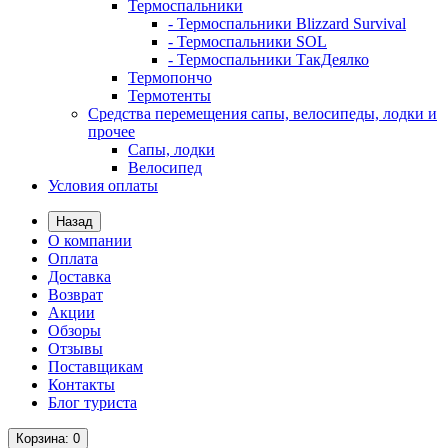
Термоспальники
- Термоспальники Blizzard Survival
- Термоспальники SOL
- Термоспальники ТакДеялко
Термопончо
Термотенты
Средства перемещения сапы, велосипеды, лодки и
прочее
Сапы, лодки
Велосипед
Условия оплаты
Назад
О компании
Оплата
Доставка
Возврат
Акции
Обзоры
Отзывы
Поставщикам
Контакты
Блог туриста
Корзина
: 0