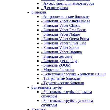
- Аксессуары для тепловизоров
- Для интерьера
Бинокли
- Астрономические бинокли
- Бинокли Veber Alfa&Omega
- Бинокли Veber Classic
- Бинокли Veber Free Focus
- Бинокли Veber Nature
- Бинокли Veber Opera Prima
- Бинокли Veber Silver Line
- Бинокли Veber Zoom
- Бинокли Veber Эврика
- Бинокли детские
- Бинокли для города
- Бинокль ZOOM
- Морские бинокли
- Советская классика - бинокли СССР
- Театральные бинокли
- Туристические бинокли
Зрительные трубы
- Зрительные трубы с прямым
окуляром
- Зрительные трубы с угловым
окуляром
Компасы