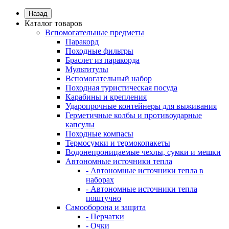
Назад
Каталог товаров
Вспомогательные предметы
Паракорд
Походные фильтры
Браслет из паракорда
Мультитулы
Вспомогательный набор
Походная туристическая посуда
Карабины и крепления
Ударопрочные контейнеры для выживания
Герметичные колбы и противоударные
капсулы
Походные компасы
Термосумки и термокопакеты
Водонепроницаемые чехлы, сумки и мешки
Автономные источники тепла
- Автономные источники тепла в
наборах
- Автономные источники тепла
поштучно
Самооборона и защита
- Перчатки
- Очки