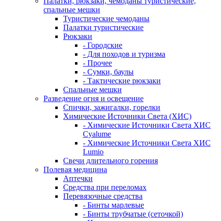
Палатки, рюкзаки, чемоданы туристические,
спальные мешки
Туристические чемоданы
Палатки туристические
Рюкзаки
- Городские
- Для походов и туризма
- Прочее
- Сумки, баулы
- Тактические рюкзаки
Спальные мешки
Разведение огня и освещение
Спички, зажигалки, горелки
Химические Источники Света (ХИС)
- Химические Источники Света ХИС
Cyalume
- Химические Источники Света ХИС
Lumio
Свечи длительного горения
Полевая медицина
Аптечки
Средства при переломах
Перевязочные средства
- Бинты марлевые
- Бинты трубчатые (сеточкой)