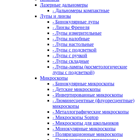
Лазерные дальномеры
- Дальномеры компактные
Лупы и линзы
- Бинокулярные лупы
- Линзы Френеля
- Лупы измерительные
- Лупы налобные
- Лупы настольные
- Лупы с подсветкой
- Лупы с ручкой
- Лупы складные
- Лупы-лампы (косметологические
лупы с подсветкой)
Микроскопы
- Бинокулярные микроскопы
- Детские микроскопы
- Инвертированные микроскопы
- Люминесцентные (флуоресцентные)
микроскопы
- Металлографические микроскопы
- Микроскопы Soptop
- Микроскопы для школьников
- Монокулярные микроскопы
- Поляризационные микроскопы
- Промышленные микроскопы