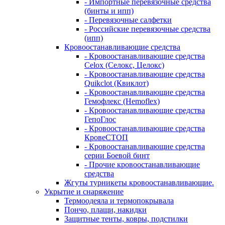
- Импортные перевязочные средства
(бинты и ипп)
- Перевязочные салфетки
- Российские перевязочные средства
(ипп)
Кровоостанавливающие средства
- Кровоостанавливающие средства
Celox (Селокс, Целокс)
- Кровоостанавливающие средства
Quikclot (Квиклот)
- Кровоостанавливающие средства
Гемофлекс (Hemoflex)
- Кровоостанавливающие средства
ГепоГлос
- Кровоостанавливающие средства
КровеСТОП
- Кровоостанавливающие средства
серии Боевой бинт
- Прочие кровоостанавливающие
средства
Жгуты турникеты кровоостанавливающие.
Укрытие и снаряжение
Термоодеяла и термопокрывала
Пончо, плащи, накидки
Защитные тенты, ковры, подстилки