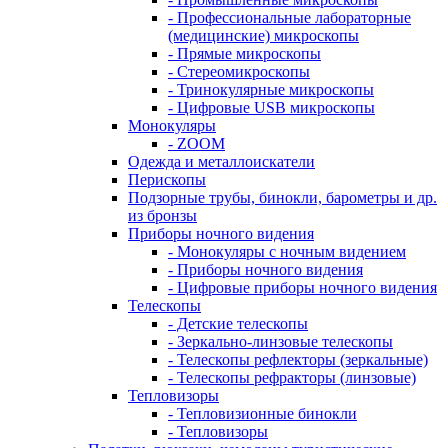
- Профессиональные лабораторные
(медицинские) микроскопы
- Прямые микроскопы
- Стереомикроскопы
- Тринокулярные микроскопы
- Цифровые USB микроскопы
Монокуляры
- ZOOM
Одежда и металлоискатели
Перископы
Подзорные трубы, бинокли, барометры и др.
из бронзы
Приборы ночного видения
- Монокуляры с ночным видением
- Приборы ночного видения
- Цифровые приборы ночного видения
Телескопы
- Детские телескопы
- Зеркально-линзовые телескопы
- Телескопы рефлекторы (зеркальные)
- Телескопы рефракторы (линзовые)
Тепловизоры
- Тепловизионные бинокли
- Тепловизоры