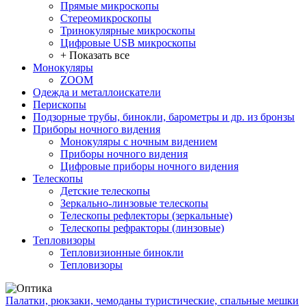
Прямые микроскопы
Стереомикроскопы
Тринокулярные микроскопы
Цифровые USB микроскопы
+ Показать все
Монокуляры
ZOOM
Одежда и металлоискатели
Перископы
Подзорные трубы, бинокли, барометры и др. из бронзы
Приборы ночного видения
Монокуляры с ночным видением
Приборы ночного видения
Цифровые приборы ночного видения
Телескопы
Детские телескопы
Зеркально-линзовые телескопы
Телескопы рефлекторы (зеркальные)
Телескопы рефракторы (линзовые)
Тепловизоры
Тепловизионные бинокли
Тепловизоры
Палатки, рюкзаки, чемоданы туристические, спальные мешки