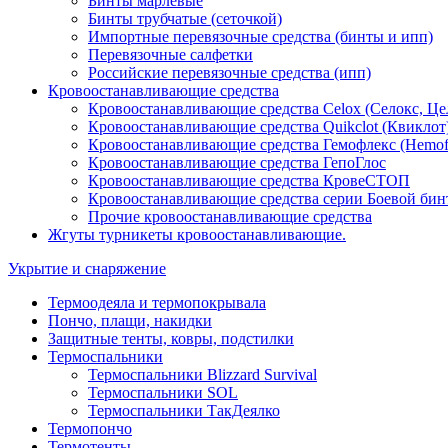
Бинты марлевые
Бинты трубчатые (сеточкой)
Импортные перевязочные средства (бинты и ипп)
Перевязочные салфетки
Российские перевязочные средства (ипп)
Кровоостанавливающие средства
Кровоостанавливающие средства Celox (Селокс, Це
Кровоостанавливающие средства Quikclot (Квиклот
Кровоостанавливающие средства Гемофлекс (Hemof
Кровоостанавливающие средства ГепоГлос
Кровоостанавливающие средства КровеСТОП
Кровоостанавливающие средства серии Боевой бин
Прочие кровоостанавливающие средства
Жгуты турникеты кровоостанавливающие.
Укрытие и снаряжение
Термоодеяла и термопокрывала
Пончо, плащи, накидки
Защитные тенты, ковры, подстилки
Термоспальники
Термоспальники Blizzard Survival
Термоспальники SOL
Термоспальники ТакДеялко
Термопончо
Термотенты