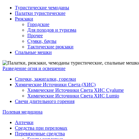
Туристические чемоданы
Палатки туристические
Рюкзаки
Городские
Для походов и туризма
Прочее
Сумки, баулы
Тактические рюкзаки
Спальные мешки
Разведение огня и освещение
Спички, зажигалки, горелки
Химические Источники Света (ХИС)
Химические Источники Света ХИС Cyalume
Химические Источники Света ХИС Lumio
Свечи длительного горения
Полевая медицина
Аптечки
Средства при переломах
Перевязочные средства