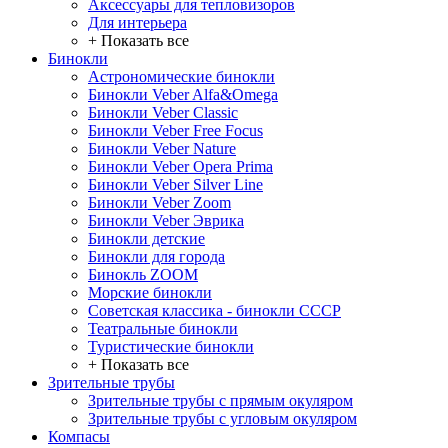
Аксессуары для тепловизоров
Для интерьера
+ Показать все
Бинокли
Астрономические бинокли
Бинокли Veber Alfa&Omega
Бинокли Veber Classic
Бинокли Veber Free Focus
Бинокли Veber Nature
Бинокли Veber Opera Prima
Бинокли Veber Silver Line
Бинокли Veber Zoom
Бинокли Veber Эврика
Бинокли детские
Бинокли для города
Бинокль ZOOM
Морские бинокли
Советская классика - бинокли СССР
Театральные бинокли
Туристические бинокли
+ Показать все
Зрительные трубы
Зрительные трубы с прямым окуляром
Зрительные трубы с угловым окуляром
Компасы