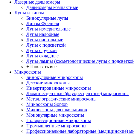
Лазерные дальномеры
Дальномеры компактные
Лупы и линзы
Бинокулярные лупы
Линзы Френеля
Лупы измерительные
Лупы налобные
Лупы настольные
Лупы с подсветкой
Лупы с ручкой
Лупы складные
Лупы-лампы (косметологические лупы с подсветко
+ Показать все
Микроскопы
Бинокулярные микроскопы
Детские микроскопы
Инвертированные микроскопы
Люминесцентные (флуоресцентные) микроскопы
Металлографические микроскопы
Микроскопы Soptop
Микроскопы для школьников
Монокулярные микроскопы
Поляризационные микроскопы
Промышленные микроскопы
Профессиональные лабораторные (медицинские) м