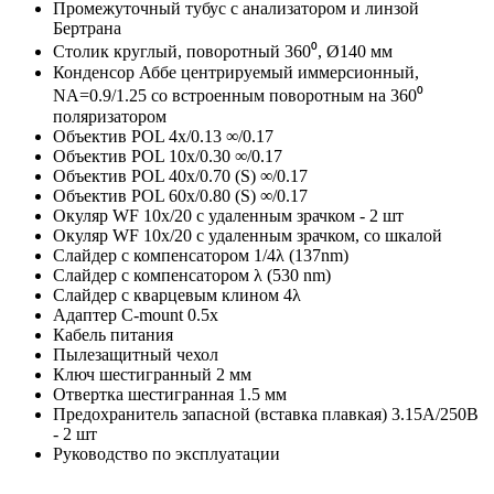
Промежуточный тубус с анализатором и линзой
Бертрана
Столик круглый, поворотный 360⁰, Ø140 мм
Конденсор Аббе центрируемый иммерсионный,
NА=0.9/1.25 со встроенным поворотным на 360⁰
поляризатором
Объектив POL 4x/0.13 ∞/0.17
Объектив POL 10x/0.30 ∞/0.17
Объектив POL 40x/0.70 (S) ∞/0.17
Объектив POL 60x/0.80 (S) ∞/0.17
Окуляр WF 10х/20 с удаленным зрачком - 2 шт
Окуляр WF 10х/20 с удаленным зрачком, со шкалой
Слайдер с компенсатором 1/4λ (137nm)
Слайдер с компенсатором λ (530 nm)
Слайдер с кварцевым клином 4λ
Адаптер С-mount 0.5х
Кабель питания
Пылезащитный чехол
Ключ шестигранный 2 мм
Отвертка шестигранная 1.5 мм
Предохранитель запасной (вставка плавкая) 3.15А/250В
- 2 шт
Руководство по эксплуатации