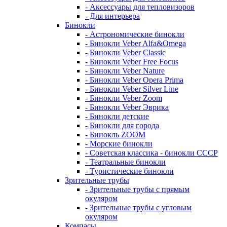
- Аксессуары для тепловизоров
- Для интерьера
Бинокли
- Астрономические бинокли
- Бинокли Veber Alfa&Omega
- Бинокли Veber Classic
- Бинокли Veber Free Focus
- Бинокли Veber Nature
- Бинокли Veber Opera Prima
- Бинокли Veber Silver Line
- Бинокли Veber Zoom
- Бинокли Veber Эврика
- Бинокли детские
- Бинокли для города
- Бинокль ZOOM
- Морские бинокли
- Советская классика - бинокли СССР
- Театральные бинокли
- Туристические бинокли
Зрительные трубы
- Зрительные трубы с прямым
окуляром
- Зрительные трубы с угловым
окуляром
Компасы