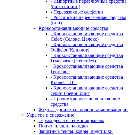
- Импортные перевязочные средства
(бинты и ипп)
- Перевязочные салфетки
- Российские перевязочные средства
(ипп)
Кровоостанавливающие средства
- Кровоостанавливающие средства
Celox (Селокс, Целокс)
- Кровоостанавливающие средства
Quikclot (Квиклот)
- Кровоостанавливающие средства
Гемофлекс (Hemoflex)
- Кровоостанавливающие средства
ГепоГлос
- Кровоостанавливающие средства
КровеСТОП
- Кровоостанавливающие средства
серии Боевой бинт
- Прочие кровоостанавливающие
средства
Жгуты турникеты кровоостанавливающие.
Укрытие и снаряжение
Термоодеяла и термопокрывала
Пончо, плащи, накидки
Защитные тенты, ковры, подстилки