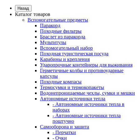
Назад
Каталог товаров
Вспомогательные предметы
Паракорд
Походные фильтры
Браслет из паракорда
Мультитулы
Вспомогательный набор
Походная туристическая посуда
Карабины и крепления
Ударопрочные контейнеры для выживания
Герметичные колбы и противоударные
капсулы
Походные компасы
Термосумки и термокопакеты
Водонепроницаемые чехлы, сумки и мешки
Автономные источники тепла
- Автономные источники тепла в
наборах
- Автономные источники тепла
поштучно
Самооборона и защита
- Перчатки
- Очки