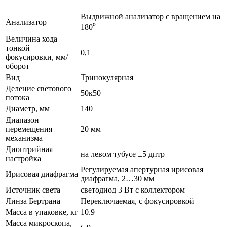
Выдвижной анализатор с вращением на
Анализатор
180⁰
Величина хода
тонкой
0,1
фокусировки, мм/
оборот
Вид
Тринокулярная
Деление светового
50к50
потока
Диаметр, мм
140
Диапазон
перемещения
20 мм
механизма
Диоптрийная
на левом тубусе ±5 дптр
настройка
Регулируемая апертурная ирисовая
Ирисовая диафрагма
диафрагма, 2…30 мм
Источник света
светодиод 3 Вт с коллектором
Линза Бертрана
Переключаемая, с фокусировкой
Масса в упаковке, кг
10.9
Масса микроскопа,