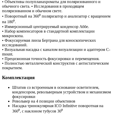
• Объективы полупланахроматы для поляризованного и
обычного света. • Исследования в проходящем
поляризованном и обычном свете.
• Поворотный на 360⁰ поляризатор и анализатор с вращением
на 180⁰.
• Иммерсионный центрируемый конденсор Аббе.
• Набор компенсаторов в стандартной комплектации
микроскопа.
• Фокусируемая линза Бертрана для коноскопических
исследований.
• Визуальная насадка с каналом визуализации и адаптером С-
mount.
• Прецизионная точность фокусировки и перемещения.
• Полностью металлический конструктив с антистатическим
покрытием.
Комплектация
Штатив со встроенным в основание осветителем,
конденсором, револьверным устройством и механизмом
фокусировки
Револьвер на 4 позиции объективов
Насадка тринокулярная ICO Infinitive поворотная на
360⁰, с наклоном тубусов 30⁰