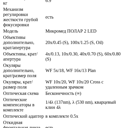
6.9
кг
Механизм
регулировки
есть
жесткости грубой
фокусировки
Модель
Микромед ПОЛАР 2 LED
Объективы
дополнительно,
20х/0.45 (S), 100х/1.25 (S, Oil)
крат/апертура
Объективы, крат/
4x/0.13, 10x/0.30, 40x/0.70 (S), 60x/0.80
апертура
(S)
Окуляры
дополнительно,
WF 5х/18, WF 16х/13 Plan
крат/размер поля
Окуляры, крат/
WF 10х/20, WF 10х/20 Cross с
размер поля
удаленным зрачком
Оптическая схема
Бесконечность (∞)
Оптические
1/4λ (137nm), λ (530 nm), кварцевый
компенсаторы в
клин 4λ
комплекте
Оптический адаптер
в комплекте 0.5х
Откидная
фронтальная линза
есть