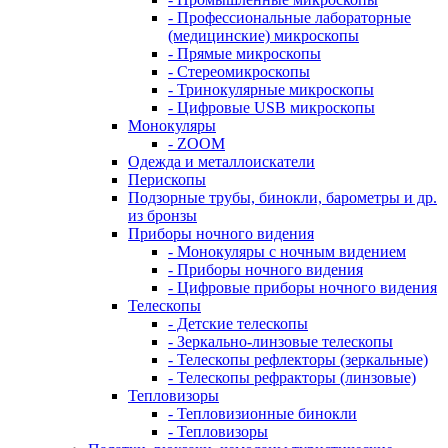
- Профессиональные лабораторные
(медицинские) микроскопы
- Прямые микроскопы
- Стереомикроскопы
- Тринокулярные микроскопы
- Цифровые USB микроскопы
Монокуляры
- ZOOM
Одежда и металлоискатели
Перископы
Подзорные трубы, бинокли, барометры и др.
из бронзы
Приборы ночного видения
- Монокуляры с ночным видением
- Приборы ночного видения
- Цифровые приборы ночного видения
Телескопы
- Детские телескопы
- Зеркально-линзовые телескопы
- Телескопы рефлекторы (зеркальные)
- Телескопы рефракторы (линзовые)
Тепловизоры
- Тепловизионные бинокли
- Тепловизоры