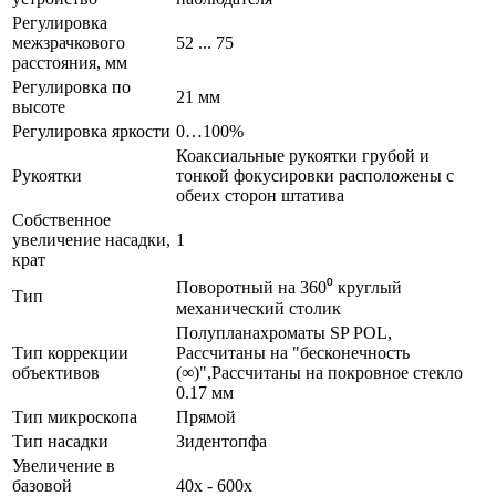
Регулировка
межзрачкового
52 ... 75
расстояния, мм
Регулировка по
21 мм
высоте
Регулировка яркости
0…100%
Коаксиальные рукоятки грубой и
Рукоятки
тонкой фокусировки расположены с
обеих сторон штатива
Собственное
увеличение насадки,
1
крат
Поворотный на 360⁰ круглый
Тип
механический столик
Полупланахроматы SP POL,
Тип коррекции
Рассчитаны на "бесконечность
объективов
(∞)",Рассчитаны на покровное стекло
0.17 мм
Тип микроскопа
Прямой
Тип насадки
Зидентопфа
Увеличение в
базовой
40х - 600х