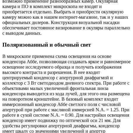
возможно применение разнообразных камер. Окулярная
камера и ПО в комплект микроскопа не входят и
приобретается отдельно. Выбрать и приобрести окулярную
камеру можно как в нашем интернет-магазине, так и у наших
официальных дилеров. Конструкция визуальной насадки
обеспечивает постоянное визирование в окуляры параллельно
с выводом данных.
Поляризованный и обычный свет
В микроскопе применена схема освещения на основе
конденсора Аббе, позволяющая создавать яркое и равномерное
освещение исследуемого образца и получать изображения
высокого контраста и разрешения. В нее входит
центрируемый конденсор с апертурной диафрагмой и
коллектор с 3 Вт светодиодом дневного спектра. При работе с
объективами малых увеличений фронтальная линза
конденсора выводится из хода лучей, для этого она размещена
на поворотном кронштейне. В базовый комплект входит
иммерсионный конденсор Аббе светлого поля с числовой
апертурой при работе с масляной иммерсией N.A. = 1.25. При
работе в сухой системе N.A. = 0.90. Для настройки освещения
конденсор имеет подвижку по оптической оси 21 мм. Для
удобства регулировки апертурной диафрагмы, конденсор
имеет шкалу со значениями увеличений и апертур