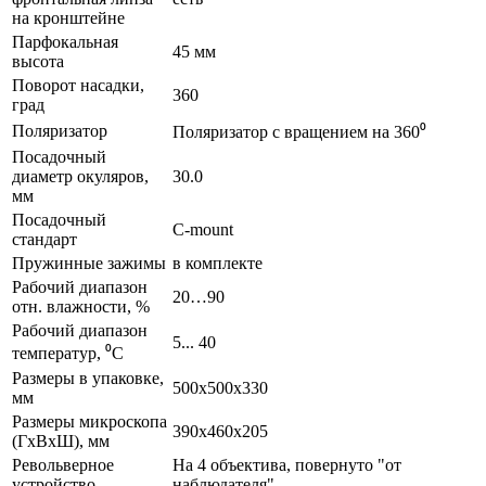
на кронштейне
Парфокальная
45 мм
высота
Поворот насадки,
360
град
Поляризатор
Поляризатор с вращением на 360⁰
Посадочный
диаметр окуляров,
30.0
мм
Посадочный
C-mount
стандарт
Пружинные зажимы
в комплекте
Рабочий диапазон
20…90
отн. влажности, %
Рабочий диапазон
5... 40
температур, ⁰С
Размеры в упаковке,
500х500х330
мм
Размеры микроскопа
390х460х205
(ГхВхШ), мм
Револьверное
На 4 объектива, повернуто "от
устройство
наблюдателя"