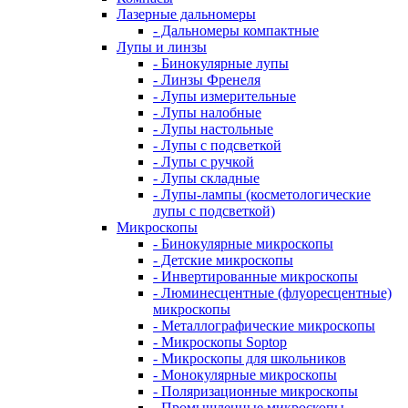
Лазерные дальномеры
- Дальномеры компактные
Лупы и линзы
- Бинокулярные лупы
- Линзы Френеля
- Лупы измерительные
- Лупы налобные
- Лупы настольные
- Лупы с подсветкой
- Лупы с ручкой
- Лупы складные
- Лупы-лампы (косметологические
лупы с подсветкой)
Микроскопы
- Бинокулярные микроскопы
- Детские микроскопы
- Инвертированные микроскопы
- Люминесцентные (флуоресцентные)
микроскопы
- Металлографические микроскопы
- Микроскопы Soptop
- Микроскопы для школьников
- Монокулярные микроскопы
- Поляризационные микроскопы
- Промышленные микроскопы