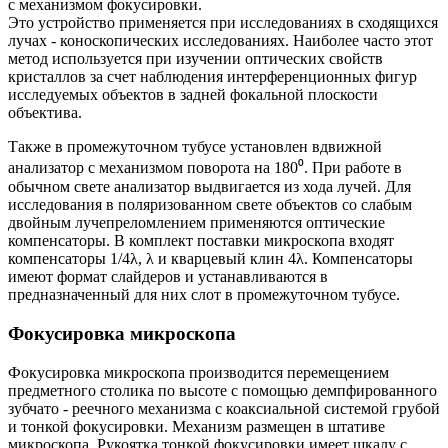
с механизмом фокусировки.
Это устройство применяется при исследованиях в сходящихся
лучах - коноскопических исследованиях. Наиболее часто этот
метод используется при изу­че­нии оп­тических свойств
кри­стал­лов за счет наблюдения интерференционных фигур
исследуемых объектов в задней фокальной плоскости
объектива.
Также в промежуточном тубусе установлен вдвижной
анализатор с механизмом поворота на 180⁰. При работе в
обычном свете анализатор выдвигается из хода лучей. Для
исследования в поляризованном свете объектов со слабым
двойным лучепреломлением применяются оптические
компенсаторы. В комплект поставки микроскопа входят
компенсаторы 1/4λ, λ и кварцевый клин 4λ. Компенсаторы
имеют формат слайдеров и устанавливаются в
предназначенный для них слот в промежуточном тубусе.
Фокусировка микроскопа
Фокусировка микроскопа производится перемещением
предметного столика по высоте с помощью демпфированного
зубчато - реечного механизма с коаксиальной системой грубой
и тонкой фокусировки. Механизм размещен в штативе
микроскопа. Рукоятка тонкой фокусировки имеет шкалу с