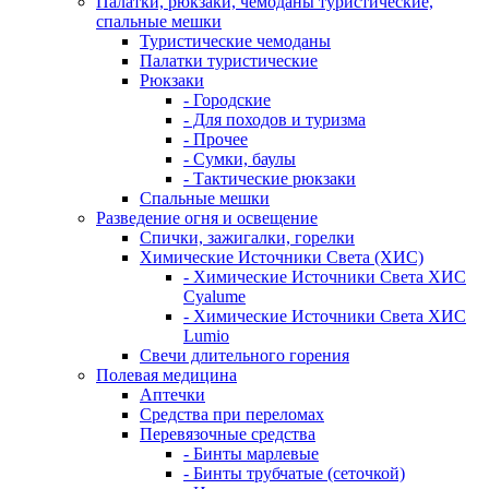
Палатки, рюкзаки, чемоданы туристические,
спальные мешки
Туристические чемоданы
Палатки туристические
Рюкзаки
- Городские
- Для походов и туризма
- Прочее
- Сумки, баулы
- Тактические рюкзаки
Спальные мешки
Разведение огня и освещение
Спички, зажигалки, горелки
Химические Источники Света (ХИС)
- Химические Источники Света ХИС
Cyalume
- Химические Источники Света ХИС
Lumio
Свечи длительного горения
Полевая медицина
Аптечки
Средства при переломах
Перевязочные средства
- Бинты марлевые
- Бинты трубчатые (сеточкой)