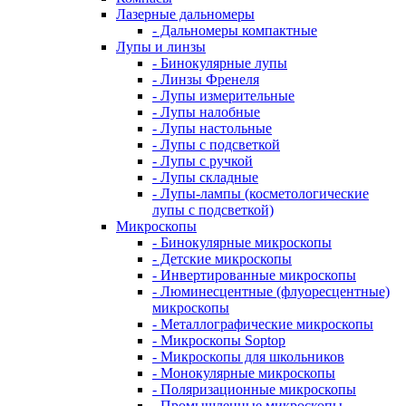
Лазерные дальномеры
- Дальномеры компактные
Лупы и линзы
- Бинокулярные лупы
- Линзы Френеля
- Лупы измерительные
- Лупы налобные
- Лупы настольные
- Лупы с подсветкой
- Лупы с ручкой
- Лупы складные
- Лупы-лампы (косметологические
лупы с подсветкой)
Микроскопы
- Бинокулярные микроскопы
- Детские микроскопы
- Инвертированные микроскопы
- Люминесцентные (флуоресцентные)
микроскопы
- Металлографические микроскопы
- Микроскопы Soptop
- Микроскопы для школьников
- Монокулярные микроскопы
- Поляризационные микроскопы
- Промышленные микроскопы