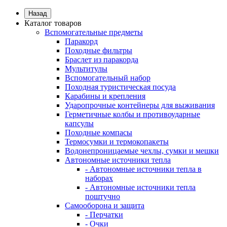
Назад
Каталог товаров
Вспомогательные предметы
Паракорд
Походные фильтры
Браслет из паракорда
Мультитулы
Вспомогательный набор
Походная туристическая посуда
Карабины и крепления
Ударопрочные контейнеры для выживания
Герметичные колбы и противоударные
капсулы
Походные компасы
Термосумки и термокопакеты
Водонепроницаемые чехлы, сумки и мешки
Автономные источники тепла
- Автономные источники тепла в
наборах
- Автономные источники тепла
поштучно
Самооборона и защита
- Перчатки
- Очки