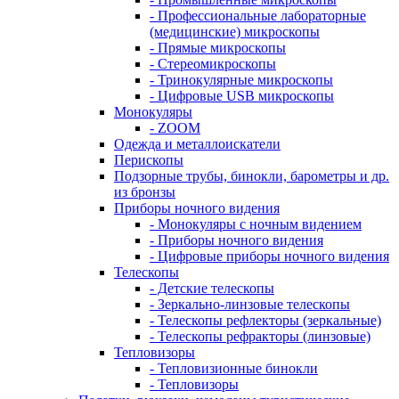
- Профессиональные лабораторные
(медицинские) микроскопы
- Прямые микроскопы
- Стереомикроскопы
- Тринокулярные микроскопы
- Цифровые USB микроскопы
Монокуляры
- ZOOM
Одежда и металлоискатели
Перископы
Подзорные трубы, бинокли, барометры и др.
из бронзы
Приборы ночного видения
- Монокуляры с ночным видением
- Приборы ночного видения
- Цифровые приборы ночного видения
Телескопы
- Детские телескопы
- Зеркально-линзовые телескопы
- Телескопы рефлекторы (зеркальные)
- Телескопы рефракторы (линзовые)
Тепловизоры
- Тепловизионные бинокли
- Тепловизоры