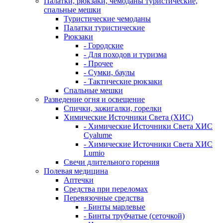
Палатки, рюкзаки, чемоданы туристические,
спальные мешки
Туристические чемоданы
Палатки туристические
Рюкзаки
- Городские
- Для походов и туризма
- Прочее
- Сумки, баулы
- Тактические рюкзаки
Спальные мешки
Разведение огня и освещение
Спички, зажигалки, горелки
Химические Источники Света (ХИС)
- Химические Источники Света ХИС
Cyalume
- Химические Источники Света ХИС
Lumio
Свечи длительного горения
Полевая медицина
Аптечки
Средства при переломах
Перевязочные средства
- Бинты марлевые
- Бинты трубчатые (сеточкой)