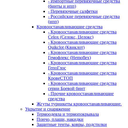
- Импортные перевязочные средства
(бинты и ипп)
- Перевязочные салфетки
- Российские перевязочные средства
(ипп)
Кровоостанавливающие средства
- Кровоостанавливающие средства
Celox (Селокс, Целокс)
- Кровоостанавливающие средства
Quikclot (Квиклот)
- Кровоостанавливающие средства
Гемофлекс (Hemoflex)
- Кровоостанавливающие средства
ГепоГлос
- Кровоостанавливающие средства
КровеСТОП
- Кровоостанавливающие средства
серии Боевой бинт
- Прочие кровоостанавливающие
средства
Жгуты турникеты кровоостанавливающие.
Укрытие и снаряжение
Термоодеяла и термопокрывала
Пончо, плащи, накидки
Защитные тенты, ковры, подстилки