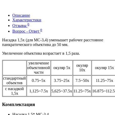
Описание
Характеристики
0
Отзывы
0
Вопрос - Ответ
Насадка 1,5х (для МС-3,4) уменьшает рабочее расстояние
панкратического объектива до 50 мм.
Увеличение объектива возрастает в 1,5 раза.
увеличение
окуляр
объективной
окуляр 5х
окуляр 15х
10х
части
стандартный
0.75~5х
3.75~25х
7.5~50х
11.25~75х
объектив
с насадкой
1,125~7.5х
5,625~37.5х
11.25~75х
16.875~112.5
1,5х
Комплектация
Насадка 1,5* МС-3,4