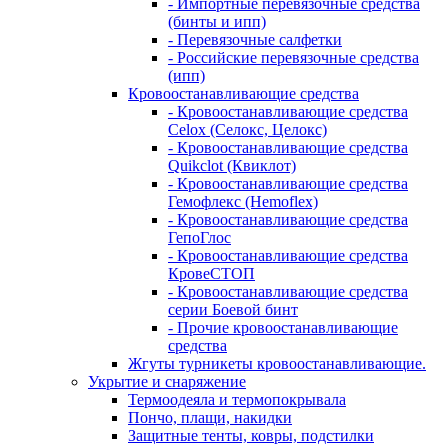
- Импортные перевязочные средства
(бинты и ипп)
- Перевязочные салфетки
- Российские перевязочные средства
(ипп)
Кровоостанавливающие средства
- Кровоостанавливающие средства
Celox (Селокс, Целокс)
- Кровоостанавливающие средства
Quikclot (Квиклот)
- Кровоостанавливающие средства
Гемофлекс (Hemoflex)
- Кровоостанавливающие средства
ГепоГлос
- Кровоостанавливающие средства
КровеСТОП
- Кровоостанавливающие средства
серии Боевой бинт
- Прочие кровоостанавливающие
средства
Жгуты турникеты кровоостанавливающие.
Укрытие и снаряжение
Термоодеяла и термопокрывала
Пончо, плащи, накидки
Защитные тенты, ковры, подстилки