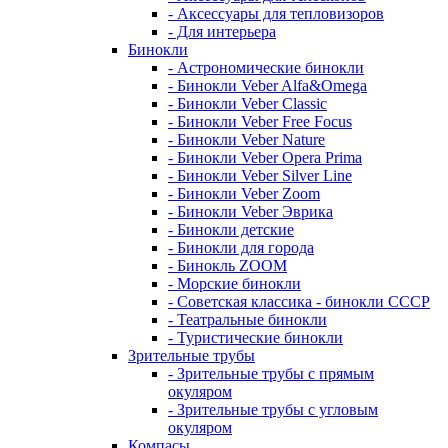
- Аксессуары для тепловизоров
- Для интерьера
Бинокли
- Астрономические бинокли
- Бинокли Veber Alfa&Omega
- Бинокли Veber Classic
- Бинокли Veber Free Focus
- Бинокли Veber Nature
- Бинокли Veber Opera Prima
- Бинокли Veber Silver Line
- Бинокли Veber Zoom
- Бинокли Veber Эврика
- Бинокли детские
- Бинокли для города
- Бинокль ZOOM
- Морские бинокли
- Советская классика - бинокли СССР
- Театральные бинокли
- Туристические бинокли
Зрительные трубы
- Зрительные трубы с прямым
окуляром
- Зрительные трубы с угловым
окуляром
Компасы