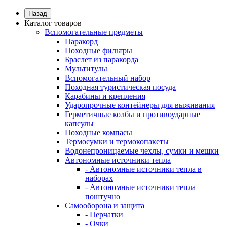
Назад
Каталог товаров
Вспомогательные предметы
Паракорд
Походные фильтры
Браслет из паракорда
Мультитулы
Вспомогательный набор
Походная туристическая посуда
Карабины и крепления
Ударопрочные контейнеры для выживания
Герметичные колбы и противоударные
капсулы
Походные компасы
Термосумки и термокопакеты
Водонепроницаемые чехлы, сумки и мешки
Автономные источники тепла
- Автономные источники тепла в
наборах
- Автономные источники тепла
поштучно
Самооборона и защита
- Перчатки
- Очки