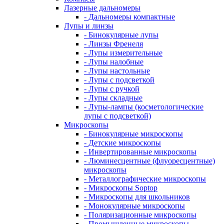
Лазерные дальномеры
- Дальномеры компактные
Лупы и линзы
- Бинокулярные лупы
- Линзы Френеля
- Лупы измерительные
- Лупы налобные
- Лупы настольные
- Лупы с подсветкой
- Лупы с ручкой
- Лупы складные
- Лупы-лампы (косметологические
лупы с подсветкой)
Микроскопы
- Бинокулярные микроскопы
- Детские микроскопы
- Инвертированные микроскопы
- Люминесцентные (флуоресцентные)
микроскопы
- Металлографические микроскопы
- Микроскопы Soptop
- Микроскопы для школьников
- Монокулярные микроскопы
- Поляризационные микроскопы
- Промышленные микроскопы