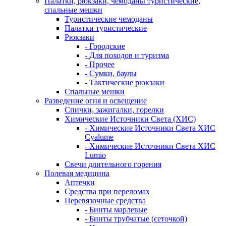
Палатки, рюкзаки, чемоданы туристические,
спальные мешки
Туристические чемоданы
Палатки туристические
Рюкзаки
- Городские
- Для походов и туризма
- Прочее
- Сумки, баулы
- Тактические рюкзаки
Спальные мешки
Разведение огня и освещение
Спички, зажигалки, горелки
Химические Источники Света (ХИС)
- Химические Источники Света ХИС
Cyalume
- Химические Источники Света ХИС
Lumio
Свечи длительного горения
Полевая медицина
Аптечки
Средства при переломах
Перевязочные средства
- Бинты марлевые
- Бинты трубчатые (сеточкой)