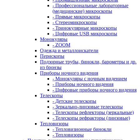
- Профессиональные лабораторные
(медицинские) микроскопы
- Прямые микроскопы
- Стереомикроскопы
- Тринокулярные микроскопы
- Цифровые USB микроскопы
Монокуляры
- ZOOM
Одежда и металлоискатели
Перископы
Подзорные трубы, бинокли, барометры и др.
из бронзы
Приборы ночного видения
- Монокуляры с ночным видением
- Приборы ночного видения
- Цифровые приборы ночного видения
Телескопы
- Детские телескопы
- Зеркально-линзовые телескопы
- Телескопы рефлекторы (зеркальные)
- Телескопы рефракторы (линзовые)
Тепловизоры
- Тепловизионные бинокли
- Тепловизоры