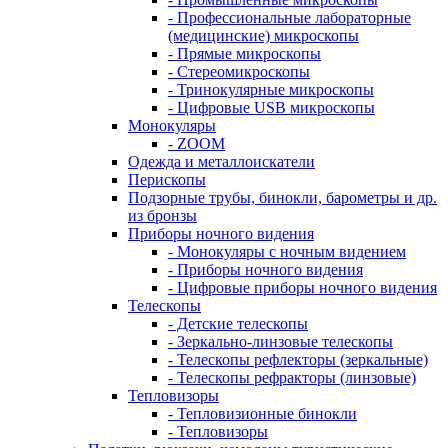
- Профессиональные лабораторные
(медицинские) микроскопы
- Прямые микроскопы
- Стереомикроскопы
- Тринокулярные микроскопы
- Цифровые USB микроскопы
Монокуляры
- ZOOM
Одежда и металлоискатели
Перископы
Подзорные трубы, бинокли, барометры и др.
из бронзы
Приборы ночного видения
- Монокуляры с ночным видением
- Приборы ночного видения
- Цифровые приборы ночного видения
Телескопы
- Детские телескопы
- Зеркально-линзовые телескопы
- Телескопы рефлекторы (зеркальные)
- Телескопы рефракторы (линзовые)
Тепловизоры
- Тепловизионные бинокли
- Тепловизоры