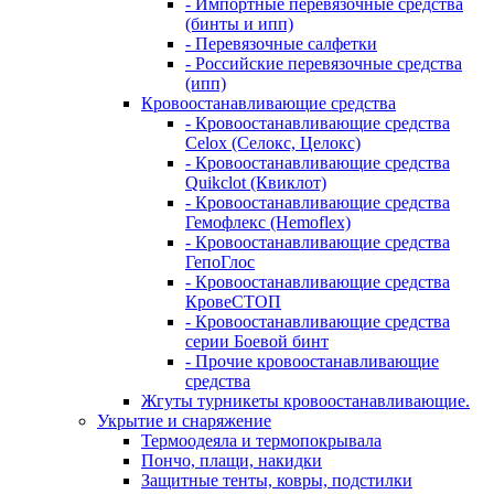
- Импортные перевязочные средства
(бинты и ипп)
- Перевязочные салфетки
- Российские перевязочные средства
(ипп)
Кровоостанавливающие средства
- Кровоостанавливающие средства
Celox (Селокс, Целокс)
- Кровоостанавливающие средства
Quikclot (Квиклот)
- Кровоостанавливающие средства
Гемофлекс (Hemoflex)
- Кровоостанавливающие средства
ГепоГлос
- Кровоостанавливающие средства
КровеСТОП
- Кровоостанавливающие средства
серии Боевой бинт
- Прочие кровоостанавливающие
средства
Жгуты турникеты кровоостанавливающие.
Укрытие и снаряжение
Термоодеяла и термопокрывала
Пончо, плащи, накидки
Защитные тенты, ковры, подстилки