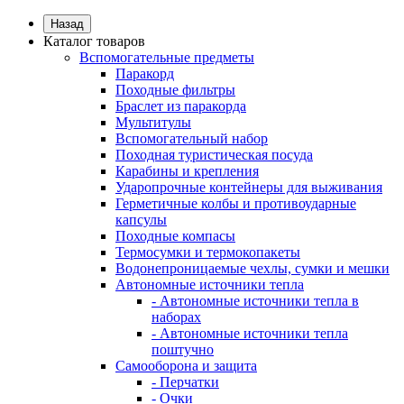
Назад
Каталог товаров
Вспомогательные предметы
Паракорд
Походные фильтры
Браслет из паракорда
Мультитулы
Вспомогательный набор
Походная туристическая посуда
Карабины и крепления
Ударопрочные контейнеры для выживания
Герметичные колбы и противоударные
капсулы
Походные компасы
Термосумки и термокопакеты
Водонепроницаемые чехлы, сумки и мешки
Автономные источники тепла
- Автономные источники тепла в
наборах
- Автономные источники тепла
поштучно
Самооборона и защита
- Перчатки
- Очки