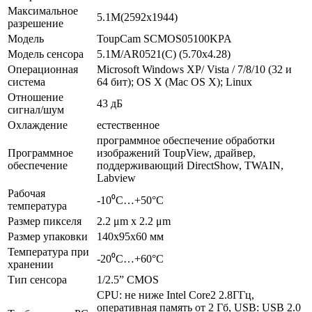
Максимальное
5.1M(2592x1944)
разрешение
Модель
ToupCam SCMOS05100KPA
Модель сенсора
5.1M/AR0521(C) (5.70x4.28)
Операционная
Microsoft Windows XP/ Vista / 7/8/10 (32 и
система
64 бит); OS X (Mac OS X); Linux
Отношение
43 дБ
сигнал/шум
Охлаждение
естественное
программное обеспечение обработки
Программное
изображений ToupView, драйвер,
обеспечение
поддерживающий DirectShow, TWAIN,
Labview
Рабочая
-10⁰С…+50°С
температура
Размер пикселя
2.2 μm х 2.2 μm
Размер упаковки
140х95х60 мм
Температура при
-20⁰С…+60°С
хранении
Тип сенсора
1/2.5” CMOS
CPU: не ниже Intel Core2 2.8ГГц,
оперативная память от 2 Гб, USB: USB 2.0