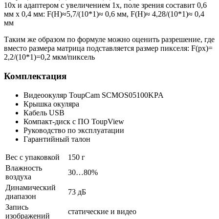
10х и адаптером c увеличением 1х, поле зрения составит 0,6
мм х 0,4 мм: F(Н)≈5,7/(10*1)≈ 0,6 мм, F(Н)≈ 4,28/(10*1)≈ 0,4
мм
Таким же образом по формуле можно оценить разрешение, где
вместо размера матрица подставляется размер пикселя: F(рх)=
2,2/(10*1)=0,2 мкм/пиксель
Комплектация
Видеоокуляр ToupCam SCMOS05100KPA
Крышка окуляра
Кабель USB
Компакт-диск с ПО ToupView
Руководство по эксплуатации
Гарантийный талон
Вес с упаковкой
150 г
Влажность
30…80%
воздуха
Динамический
73 дБ
диапазон
Запись
статические и видео
изображений