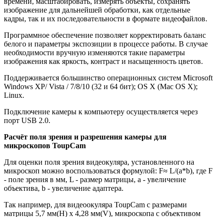
времени, масштабировать, измерять объекты, сохранять
изображение для дальнейшей обработки, как отдельные
кадры, так и их последовательности в формате видеофайлов.
Программное обеспечение позволяет корректировать баланс
белого и параметры экспозиции в процессе работы. В случае
необходимости вручную изменяются такие параметры
изображения как яркость, контраст и насыщенность цветов.
Поддерживается большинство операционных систем Microsoft
Windows XP/ Vista / 7/8/10 (32 и 64 бит); OS X (Mac OS X);
Linux.
Подключение камеры к компьютеру осуществляется через
порт USB 2.0.
Расчёт поля зрения и разрешения камеры для
микроскопов ТоuрСаm
Для оценки поля зрения видеокуляра, установленного на
микроскоп можно воспользоваться формулой: F≈ L/(а*b), где F
- поле зрения в мм, L - размер матрицы, а - увеличение
объектива, b - увеличение адаптера.
Так например, для видеоокуляра ТоuрСаm c размерами
матрицы 5,7 мм(Н) х 4,28 мм(V), микроскопа c объективом