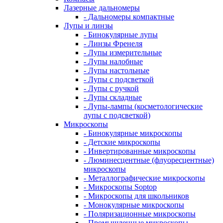
Лазерные дальномеры
- Дальномеры компактные
Лупы и линзы
- Бинокулярные лупы
- Линзы Френеля
- Лупы измерительные
- Лупы налобные
- Лупы настольные
- Лупы с подсветкой
- Лупы с ручкой
- Лупы складные
- Лупы-лампы (косметологические
лупы с подсветкой)
Микроскопы
- Бинокулярные микроскопы
- Детские микроскопы
- Инвертированные микроскопы
- Люминесцентные (флуоресцентные)
микроскопы
- Металлографические микроскопы
- Микроскопы Soptop
- Микроскопы для школьников
- Монокулярные микроскопы
- Поляризационные микроскопы
- Промышленные микроскопы