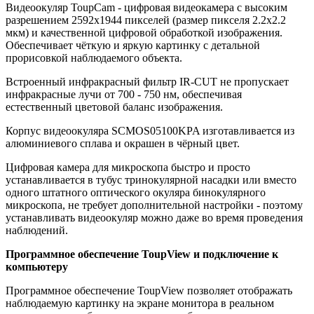
Видеоокуляр ToupCam - цифровая видеокамера c высоким
разрешением 2592x1944 пикселей (размер пикселя 2.2x2.2
мĸм) и качественной цифровой обработкой изображения.
Обеспечивает чёткую и яркую картинку c детальной
прорисовкой наблюдаемого объекта.
Встроенный инфракрасный фильтр ІR-СUТ не пропускает
инфракрасные лучи от 700 - 750 нм, обеспечивая
естественный цветовой баланс изображения.
Корпус видеоокуляра SCMOS05100KPA изготавливается из
алюминиевого сплава и окрашен в чёрный цвет.
Цифровая камера для микроскопа быстро и просто
устанавливается в тубус тринокулярной насадки или вместо
одного штатного оптического окуляра бинокулярного
микроскопа, не требует дополнительной настройки - поэтому
устанавливать видеоокуляр можно даже во время проведения
наблюдений.
Программное обеспечение ToupView и подключение к
компьютеру
Программное обеспечение ToupView позволяет отображать
наблюдаемую картинку на экране монитора в реальном