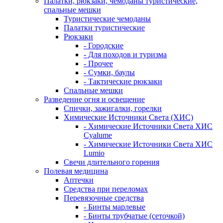
Палатки, рюкзаки, чемоданы туристические,
спальные мешки
Туристические чемоданы
Палатки туристические
Рюкзаки
- Городские
- Для походов и туризма
- Прочее
- Сумки, баулы
- Тактические рюкзаки
Спальные мешки
Разведение огня и освещение
Спички, зажигалки, горелки
Химические Источники Света (ХИС)
- Химические Источники Света ХИС
Cyalume
- Химические Источники Света ХИС
Lumio
Свечи длительного горения
Полевая медицина
Аптечки
Средства при переломах
Перевязочные средства
- Бинты марлевые
- Бинты трубчатые (сеточкой)