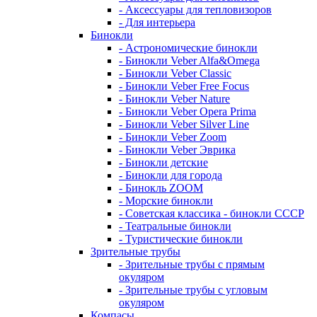
- Аксессуары для тепловизоров
- Для интерьера
Бинокли
- Астрономические бинокли
- Бинокли Veber Alfa&Omega
- Бинокли Veber Classic
- Бинокли Veber Free Focus
- Бинокли Veber Nature
- Бинокли Veber Opera Prima
- Бинокли Veber Silver Line
- Бинокли Veber Zoom
- Бинокли Veber Эврика
- Бинокли детские
- Бинокли для города
- Бинокль ZOOM
- Морские бинокли
- Советская классика - бинокли СССР
- Театральные бинокли
- Туристические бинокли
Зрительные трубы
- Зрительные трубы с прямым
окуляром
- Зрительные трубы с угловым
окуляром
Компасы