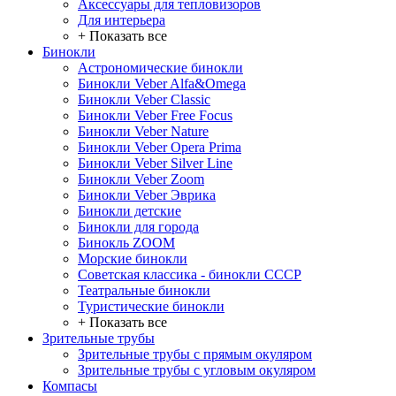
Аксессуары для тепловизоров
Для интерьера
+ Показать все
Бинокли
Астрономические бинокли
Бинокли Veber Alfa&Omega
Бинокли Veber Classic
Бинокли Veber Free Focus
Бинокли Veber Nature
Бинокли Veber Opera Prima
Бинокли Veber Silver Line
Бинокли Veber Zoom
Бинокли Veber Эврика
Бинокли детские
Бинокли для города
Бинокль ZOOM
Морские бинокли
Советская классика - бинокли СССР
Театральные бинокли
Туристические бинокли
+ Показать все
Зрительные трубы
Зрительные трубы с прямым окуляром
Зрительные трубы с угловым окуляром
Компасы