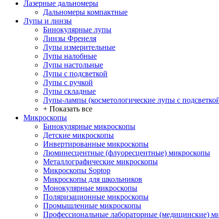
Лазерные дальномеры
Дальномеры компактные
Лупы и линзы
Бинокулярные лупы
Линзы Френеля
Лупы измерительные
Лупы налобные
Лупы настольные
Лупы с подсветкой
Лупы с ручкой
Лупы складные
Лупы-лампы (косметологические лупы с подсветко
+ Показать все
Микроскопы
Бинокулярные микроскопы
Детские микроскопы
Инвертированные микроскопы
Люминесцентные (флуоресцентные) микроскопы
Металлографические микроскопы
Микроскопы Soptop
Микроскопы для школьников
Монокулярные микроскопы
Поляризационные микроскопы
Промышленные микроскопы
Профессиональные лабораторные (медицинские) м