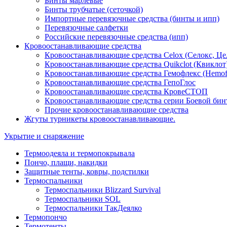
Бинты марлевые
Бинты трубчатые (сеточкой)
Импортные перевязочные средства (бинты и ипп)
Перевязочные салфетки
Российские перевязочные средства (ипп)
Кровоостанавливающие средства
Кровоостанавливающие средства Celox (Селокс, Це
Кровоостанавливающие средства Quikclot (Квиклот
Кровоостанавливающие средства Гемофлекс (Hemof
Кровоостанавливающие средства ГепоГлос
Кровоостанавливающие средства КровеСТОП
Кровоостанавливающие средства серии Боевой бин
Прочие кровоостанавливающие средства
Жгуты турникеты кровоостанавливающие.
Укрытие и снаряжение
Термоодеяла и термопокрывала
Пончо, плащи, накидки
Защитные тенты, ковры, подстилки
Термоспальники
Термоспальники Blizzard Survival
Термоспальники SOL
Термоспальники ТакДеялко
Термопончо
Термотенты