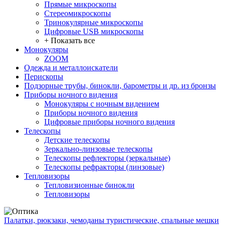
Прямые микроскопы
Стереомикроскопы
Тринокулярные микроскопы
Цифровые USB микроскопы
+ Показать все
Монокуляры
ZOOM
Одежда и металлоискатели
Перископы
Подзорные трубы, бинокли, барометры и др. из бронзы
Приборы ночного видения
Монокуляры с ночным видением
Приборы ночного видения
Цифровые приборы ночного видения
Телескопы
Детские телескопы
Зеркально-линзовые телескопы
Телескопы рефлекторы (зеркальные)
Телескопы рефракторы (линзовые)
Тепловизоры
Тепловизионные бинокли
Тепловизоры
Палатки, рюкзаки, чемоданы туристические, спальные мешки