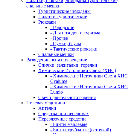
Палатки, рюкзаки, чемоданы туристические,
спальные мешки
Туристические чемоданы
Палатки туристические
Рюкзаки
- Городские
- Для походов и туризма
- Прочее
- Сумки, баулы
- Тактические рюкзаки
Спальные мешки
Разведение огня и освещение
Спички, зажигалки, горелки
Химические Источники Света (ХИС)
- Химические Источники Света ХИС
Cyalume
- Химические Источники Света ХИС
Lumio
Свечи длительного горения
Полевая медицина
Аптечки
Средства при переломах
Перевязочные средства
- Бинты марлевые
- Бинты трубчатые (сеточкой)