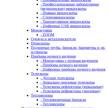
- Профессиональные лабораторные
(медицинские) микроскопы
- Прямые микроскопы
- Стереомикроскопы
- Тринокулярные микроскопы
- Цифровые USB микроскопы
Монокуляры
- ZOOM
Одежда и металлоискатели
Перископы
Подзорные трубы, бинокли, барометры и др.
из бронзы
Приборы ночного видения
- Монокуляры с ночным видением
- Приборы ночного видения
- Цифровые приборы ночного видения
Телескопы
- Детские телескопы
- Зеркально-линзовые телескопы
- Телескопы рефлекторы (зеркальные)
- Телескопы рефракторы (линзовые)
Тепловизоры
- Тепловизионные бинокли
- Тепловизоры