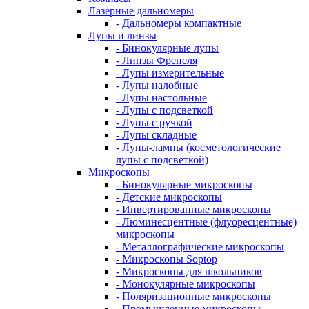
Лазерные дальномеры
- Дальномеры компактные
Лупы и линзы
- Бинокулярные лупы
- Линзы Френеля
- Лупы измерительные
- Лупы налобные
- Лупы настольные
- Лупы с подсветкой
- Лупы с ручкой
- Лупы складные
- Лупы-лампы (косметологические
лупы с подсветкой)
Микроскопы
- Бинокулярные микроскопы
- Детские микроскопы
- Инвертированные микроскопы
- Люминесцентные (флуоресцентные)
микроскопы
- Металлографические микроскопы
- Микроскопы Soptop
- Микроскопы для школьников
- Монокулярные микроскопы
- Поляризационные микроскопы
- Промышленные микроскопы