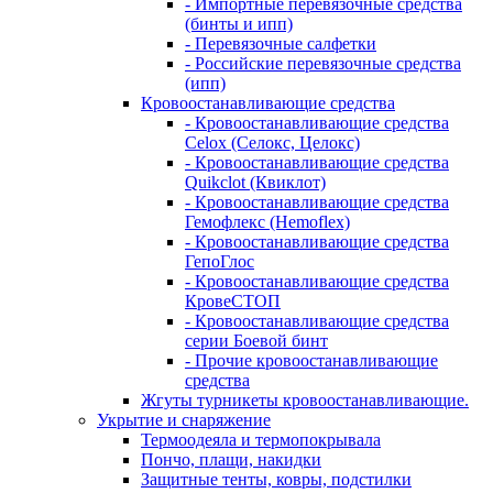
- Импортные перевязочные средства
(бинты и ипп)
- Перевязочные салфетки
- Российские перевязочные средства
(ипп)
Кровоостанавливающие средства
- Кровоостанавливающие средства
Celox (Селокс, Целокс)
- Кровоостанавливающие средства
Quikclot (Квиклот)
- Кровоостанавливающие средства
Гемофлекс (Hemoflex)
- Кровоостанавливающие средства
ГепоГлос
- Кровоостанавливающие средства
КровеСТОП
- Кровоостанавливающие средства
серии Боевой бинт
- Прочие кровоостанавливающие
средства
Жгуты турникеты кровоостанавливающие.
Укрытие и снаряжение
Термоодеяла и термопокрывала
Пончо, плащи, накидки
Защитные тенты, ковры, подстилки