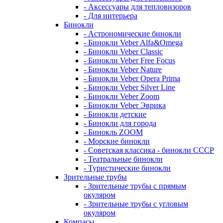
- Аксессуары для тепловизоров
- Для интерьера
Бинокли
- Астрономические бинокли
- Бинокли Veber Alfa&Omega
- Бинокли Veber Classic
- Бинокли Veber Free Focus
- Бинокли Veber Nature
- Бинокли Veber Opera Prima
- Бинокли Veber Silver Line
- Бинокли Veber Zoom
- Бинокли Veber Эврика
- Бинокли детские
- Бинокли для города
- Бинокль ZOOM
- Морские бинокли
- Советская классика - бинокли СССР
- Театральные бинокли
- Туристические бинокли
Зрительные трубы
- Зрительные трубы с прямым
окуляром
- Зрительные трубы с угловым
окуляром
Компасы