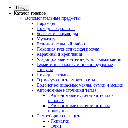
Назад
Каталог товаров
Вспомогательные предметы
Паракорд
Походные фильтры
Браслет из паракорда
Мультитулы
Вспомогательный набор
Походная туристическая посуда
Карабины и крепления
Ударопрочные контейнеры для выживания
Герметичные колбы и противоударные
капсулы
Походные компасы
Термосумки и термокопакеты
Водонепроницаемые чехлы, сумки и мешки
Автономные источники тепла
- Автономные источники тепла в
наборах
- Автономные источники тепла
поштучно
Самооборона и защита
- Перчатки
- Очки