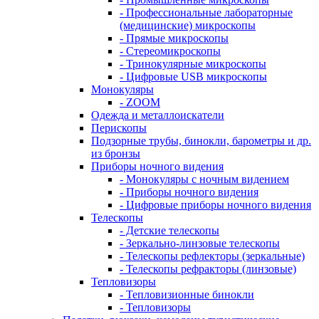
- Профессиональные лабораторные
(медицинские) микроскопы
- Прямые микроскопы
- Стереомикроскопы
- Тринокулярные микроскопы
- Цифровые USB микроскопы
Монокуляры
- ZOOM
Одежда и металлоискатели
Перископы
Подзорные трубы, бинокли, барометры и др.
из бронзы
Приборы ночного видения
- Монокуляры с ночным видением
- Приборы ночного видения
- Цифровые приборы ночного видения
Телескопы
- Детские телескопы
- Зеркально-линзовые телескопы
- Телескопы рефлекторы (зеркальные)
- Телескопы рефракторы (линзовые)
Тепловизоры
- Тепловизионные бинокли
- Тепловизоры