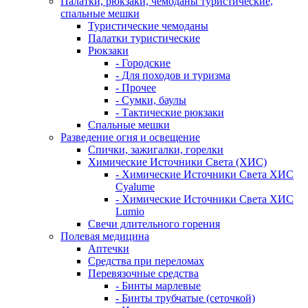
Палатки, рюкзаки, чемоданы туристические,
спальные мешки
Туристические чемоданы
Палатки туристические
Рюкзаки
- Городские
- Для походов и туризма
- Прочее
- Сумки, баулы
- Тактические рюкзаки
Спальные мешки
Разведение огня и освещение
Спички, зажигалки, горелки
Химические Источники Света (ХИС)
- Химические Источники Света ХИС
Cyalume
- Химические Источники Света ХИС
Lumio
Свечи длительного горения
Полевая медицина
Аптечки
Средства при переломах
Перевязочные средства
- Бинты марлевые
- Бинты трубчатые (сеточкой)