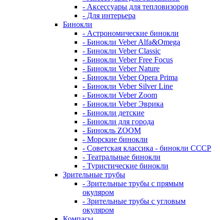
- Аксессуары для тепловизоров
- Для интерьера
Бинокли
- Астрономические бинокли
- Бинокли Veber Alfa&Omega
- Бинокли Veber Classic
- Бинокли Veber Free Focus
- Бинокли Veber Nature
- Бинокли Veber Opera Prima
- Бинокли Veber Silver Line
- Бинокли Veber Zoom
- Бинокли Veber Эврика
- Бинокли детские
- Бинокли для города
- Бинокль ZOOM
- Морские бинокли
- Советская классика - бинокли СССР
- Театральные бинокли
- Туристические бинокли
Зрительные трубы
- Зрительные трубы с прямым
окуляром
- Зрительные трубы с угловым
окуляром
Компасы