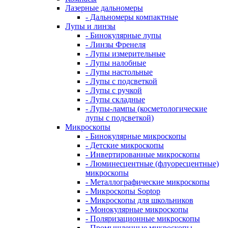
Лазерные дальномеры
- Дальномеры компактные
Лупы и линзы
- Бинокулярные лупы
- Линзы Френеля
- Лупы измерительные
- Лупы налобные
- Лупы настольные
- Лупы с подсветкой
- Лупы с ручкой
- Лупы складные
- Лупы-лампы (косметологические
лупы с подсветкой)
Микроскопы
- Бинокулярные микроскопы
- Детские микроскопы
- Инвертированные микроскопы
- Люминесцентные (флуоресцентные)
микроскопы
- Металлографические микроскопы
- Микроскопы Soptop
- Микроскопы для школьников
- Монокулярные микроскопы
- Поляризационные микроскопы
- Промышленные микроскопы