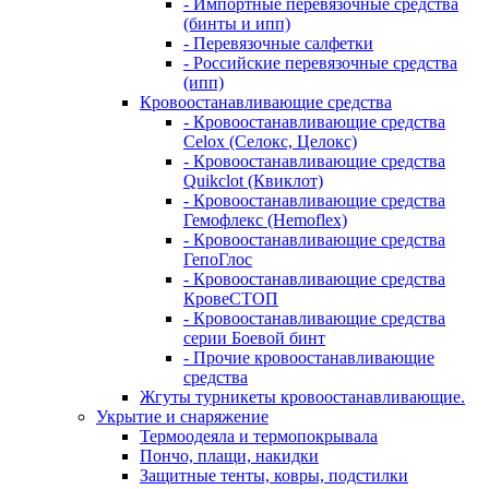
- Импортные перевязочные средства
(бинты и ипп)
- Перевязочные салфетки
- Российские перевязочные средства
(ипп)
Кровоостанавливающие средства
- Кровоостанавливающие средства
Celox (Селокс, Целокс)
- Кровоостанавливающие средства
Quikclot (Квиклот)
- Кровоостанавливающие средства
Гемофлекс (Hemoflex)
- Кровоостанавливающие средства
ГепоГлос
- Кровоостанавливающие средства
КровеСТОП
- Кровоостанавливающие средства
серии Боевой бинт
- Прочие кровоостанавливающие
средства
Жгуты турникеты кровоостанавливающие.
Укрытие и снаряжение
Термоодеяла и термопокрывала
Пончо, плащи, накидки
Защитные тенты, ковры, подстилки