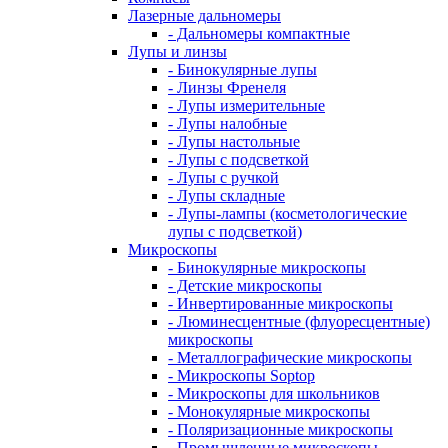
Лазерные дальномеры
- Дальномеры компактные
Лупы и линзы
- Бинокулярные лупы
- Линзы Френеля
- Лупы измерительные
- Лупы налобные
- Лупы настольные
- Лупы с подсветкой
- Лупы с ручкой
- Лупы складные
- Лупы-лампы (косметологические
лупы с подсветкой)
Микроскопы
- Бинокулярные микроскопы
- Детские микроскопы
- Инвертированные микроскопы
- Люминесцентные (флуоресцентные)
микроскопы
- Металлографические микроскопы
- Микроскопы Soptop
- Микроскопы для школьников
- Монокулярные микроскопы
- Поляризационные микроскопы
- Промышленные микроскопы