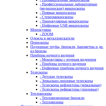
- Профессиональные лабораторные
(медицинские) микроскопы
- Прямые микроскопы
- Стереомикроскопы
- Тринокулярные микроскопы
- Цифровые USB микроскопы
Монокуляры
- ZOOM
Одежда и металлоискатели
Перископы
Подзорные трубы, бинокли, барометры и др.
из бронзы
Приборы ночного видения
- Монокуляры с ночным видением
- Приборы ночного видения
- Цифровые приборы ночного видения
Телескопы
- Детские телескопы
- Зеркально-линзовые телескопы
- Телескопы рефлекторы (зеркальные)
- Телескопы рефракторы (линзовые)
Тепловизоры
- Тепловизионные бинокли
- Тепловизоры