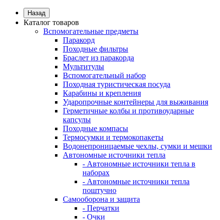
Назад
Каталог товаров
Вспомогательные предметы
Паракорд
Походные фильтры
Браслет из паракорда
Мультитулы
Вспомогательный набор
Походная туристическая посуда
Карабины и крепления
Ударопрочные контейнеры для выживания
Герметичные колбы и противоударные
капсулы
Походные компасы
Термосумки и термокопакеты
Водонепроницаемые чехлы, сумки и мешки
Автономные источники тепла
- Автономные источники тепла в
наборах
- Автономные источники тепла
поштучно
Самооборона и защита
- Перчатки
- Очки