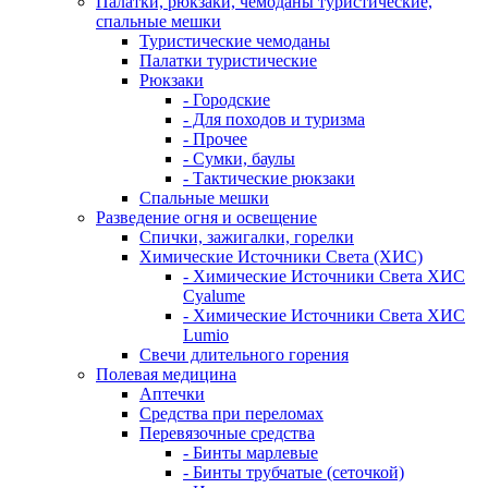
Палатки, рюкзаки, чемоданы туристические,
спальные мешки
Туристические чемоданы
Палатки туристические
Рюкзаки
- Городские
- Для походов и туризма
- Прочее
- Сумки, баулы
- Тактические рюкзаки
Спальные мешки
Разведение огня и освещение
Спички, зажигалки, горелки
Химические Источники Света (ХИС)
- Химические Источники Света ХИС
Cyalume
- Химические Источники Света ХИС
Lumio
Свечи длительного горения
Полевая медицина
Аптечки
Средства при переломах
Перевязочные средства
- Бинты марлевые
- Бинты трубчатые (сеточкой)