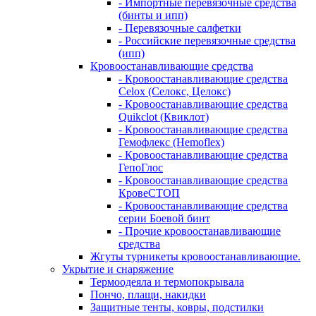
- Импортные перевязочные средства
(бинты и ипп)
- Перевязочные салфетки
- Российские перевязочные средства
(ипп)
Кровоостанавливающие средства
- Кровоостанавливающие средства
Celox (Селокс, Целокс)
- Кровоостанавливающие средства
Quikclot (Квиклот)
- Кровоостанавливающие средства
Гемофлекс (Hemoflex)
- Кровоостанавливающие средства
ГепоГлос
- Кровоостанавливающие средства
КровеСТОП
- Кровоостанавливающие средства
серии Боевой бинт
- Прочие кровоостанавливающие
средства
Жгуты турникеты кровоостанавливающие.
Укрытие и снаряжение
Термоодеяла и термопокрывала
Пончо, плащи, накидки
Защитные тенты, ковры, подстилки