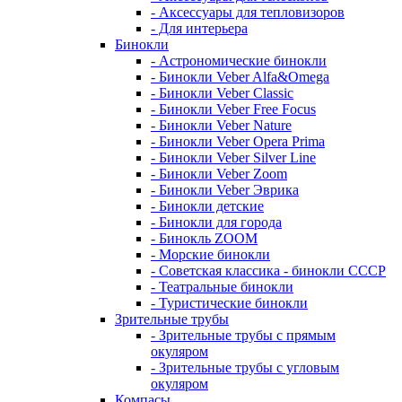
- Аксессуары для тепловизоров
- Для интерьера
Бинокли
- Астрономические бинокли
- Бинокли Veber Alfa&Omega
- Бинокли Veber Classic
- Бинокли Veber Free Focus
- Бинокли Veber Nature
- Бинокли Veber Opera Prima
- Бинокли Veber Silver Line
- Бинокли Veber Zoom
- Бинокли Veber Эврика
- Бинокли детские
- Бинокли для города
- Бинокль ZOOM
- Морские бинокли
- Советская классика - бинокли СССР
- Театральные бинокли
- Туристические бинокли
Зрительные трубы
- Зрительные трубы с прямым
окуляром
- Зрительные трубы с угловым
окуляром
Компасы