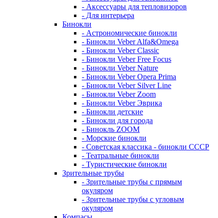
- Аксессуары для тепловизоров
- Для интерьера
Бинокли
- Астрономические бинокли
- Бинокли Veber Alfa&Omega
- Бинокли Veber Classic
- Бинокли Veber Free Focus
- Бинокли Veber Nature
- Бинокли Veber Opera Prima
- Бинокли Veber Silver Line
- Бинокли Veber Zoom
- Бинокли Veber Эврика
- Бинокли детские
- Бинокли для города
- Бинокль ZOOM
- Морские бинокли
- Советская классика - бинокли СССР
- Театральные бинокли
- Туристические бинокли
Зрительные трубы
- Зрительные трубы с прямым
окуляром
- Зрительные трубы с угловым
окуляром
Компасы