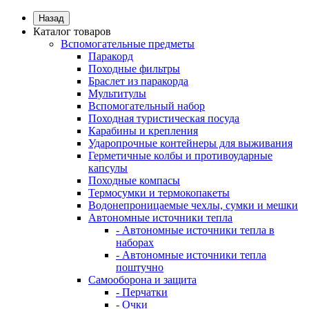
Назад
Каталог товаров
Вспомогательные предметы
Паракорд
Походные фильтры
Браслет из паракорда
Мультитулы
Вспомогательный набор
Походная туристическая посуда
Карабины и крепления
Ударопрочные контейнеры для выживания
Герметичные колбы и противоударные
капсулы
Походные компасы
Термосумки и термокопакеты
Водонепроницаемые чехлы, сумки и мешки
Автономные источники тепла
- Автономные источники тепла в
наборах
- Автономные источники тепла
поштучно
Самооборона и защита
- Перчатки
- Очки