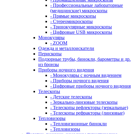
- Профессиональные лабораторные
(медицинские) микроскопы
- Прямые микроскопы
- Стереомикроскопы
- Тринокулярные микроскопы
- Цифровые USB микроскопы
Монокуляры
- ZOOM
Одежда и металлоискатели
Перископы
Подзорные трубы, бинокли, барометры и др.
из бронзы
Приборы ночного видения
- Монокуляры с ночным видением
- Приборы ночного видения
- Цифровые приборы ночного видения
Телескопы
- Детские телескопы
- Зеркально-линзовые телескопы
- Телескопы рефлекторы (зеркальные)
- Телескопы рефракторы (линзовые)
Тепловизоры
- Тепловизионные бинокли
- Тепловизоры