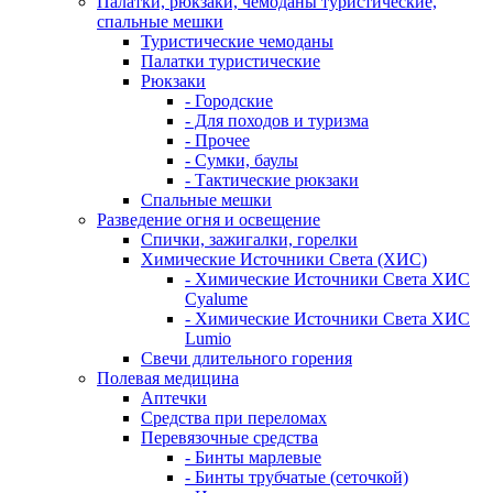
Палатки, рюкзаки, чемоданы туристические,
спальные мешки
Туристические чемоданы
Палатки туристические
Рюкзаки
- Городские
- Для походов и туризма
- Прочее
- Сумки, баулы
- Тактические рюкзаки
Спальные мешки
Разведение огня и освещение
Спички, зажигалки, горелки
Химические Источники Света (ХИС)
- Химические Источники Света ХИС
Cyalume
- Химические Источники Света ХИС
Lumio
Свечи длительного горения
Полевая медицина
Аптечки
Средства при переломах
Перевязочные средства
- Бинты марлевые
- Бинты трубчатые (сеточкой)