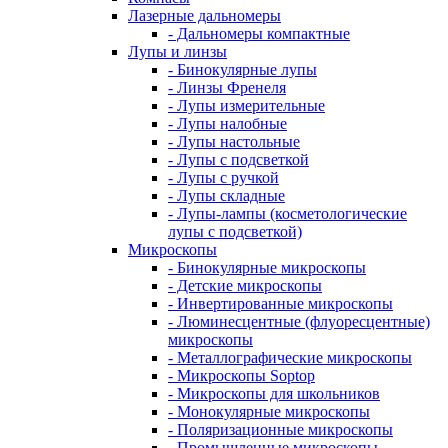
Лазерные дальномеры
- Дальномеры компактные
Лупы и линзы
- Бинокулярные лупы
- Линзы Френеля
- Лупы измерительные
- Лупы налобные
- Лупы настольные
- Лупы с подсветкой
- Лупы с ручкой
- Лупы складные
- Лупы-лампы (косметологические
лупы с подсветкой)
Микроскопы
- Бинокулярные микроскопы
- Детские микроскопы
- Инвертированные микроскопы
- Люминесцентные (флуоресцентные)
микроскопы
- Металлографические микроскопы
- Микроскопы Soptop
- Микроскопы для школьников
- Монокулярные микроскопы
- Поляризационные микроскопы
- Промышленные микроскопы