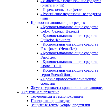
- Импортные перевязочные средства
(бинты и ипп)
- Перевязочные салфетки
- Российские перевязочные средства
(ипп)
Кровоостанавливающие средства
- Кровоостанавливающие средства
Celox (Селокс, Целокс)
- Кровоостанавливающие средства
Quikclot (Квиклот)
- Кровоостанавливающие средства
Гемофлекс (Hemoflex)
- Кровоостанавливающие средства
ГепоГлос
- Кровоостанавливающие средства
КровеСТОП
- Кровоостанавливающие средства
серии Боевой бинт
- Прочие кровоостанавливающие
средства
Жгуты турникеты кровоостанавливающие.
Укрытие и снаряжение
Термоодеяла и термопокрывала
Пончо, плащи, накидки
Защитные тенты, ковры, подстилки