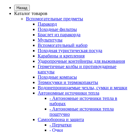
Назад
Каталог товаров
Вспомогательные предметы
Паракорд
Походные фильтры
Браслет из паракорда
Мультитулы
Вспомогательный набор
Походная туристическая посуда
Карабины и крепления
Ударопрочные контейнеры для выживания
Герметичные колбы и противоударные
капсулы
Походные компасы
Термосумки и термокопакеты
Водонепроницаемые чехлы, сумки и мешки
Автономные источники тепла
- Автономные источники тепла в
наборах
- Автономные источники тепла
поштучно
Самооборона и защита
- Перчатки
- Очки