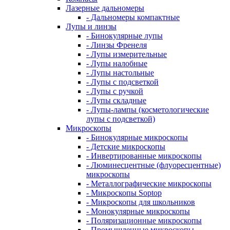
Лазерные дальномеры
- Дальномеры компактные
Лупы и линзы
- Бинокулярные лупы
- Линзы Френеля
- Лупы измерительные
- Лупы налобные
- Лупы настольные
- Лупы с подсветкой
- Лупы с ручкой
- Лупы складные
- Лупы-лампы (косметологические
лупы с подсветкой)
Микроскопы
- Бинокулярные микроскопы
- Детские микроскопы
- Инвертированные микроскопы
- Люминесцентные (флуоресцентные)
микроскопы
- Металлографические микроскопы
- Микроскопы Soptop
- Микроскопы для школьников
- Монокулярные микроскопы
- Поляризационные микроскопы
- Промышленные микроскопы