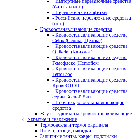
- Импортные перевязочные средства
(бинты и ипп)
- Перевязочные салфетки
- Российские перевязочные средства
(ипп)
Кровоостанавливающие средства
- Кровоостанавливающие средства
Celox (Селокс, Целокс)
- Кровоостанавливающие средства
Quikclot (Квиклот)
- Кровоостанавливающие средства
Гемофлекс (Hemoflex)
- Кровоостанавливающие средства
ГепоГлос
- Кровоостанавливающие средства
КровеСТОП
- Кровоостанавливающие средства
серии Боевой бинт
- Прочие кровоостанавливающие
средства
Жгуты турникеты кровоостанавливающие.
Укрытие и снаряжение
Термоодеяла и термопокрывала
Пончо, плащи, накидки
Защитные тенты, ковры, подстилки