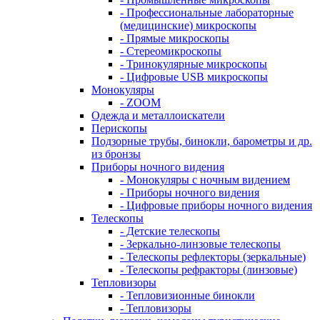
- Профессиональные лабораторные
(медицинские) микроскопы
- Прямые микроскопы
- Стереомикроскопы
- Тринокулярные микроскопы
- Цифровые USB микроскопы
Монокуляры
- ZOOM
Одежда и металлоискатели
Перископы
Подзорные трубы, бинокли, барометры и др.
из бронзы
Приборы ночного видения
- Монокуляры с ночным видением
- Приборы ночного видения
- Цифровые приборы ночного видения
Телескопы
- Детские телескопы
- Зеркально-линзовые телескопы
- Телескопы рефлекторы (зеркальные)
- Телескопы рефракторы (линзовые)
Тепловизоры
- Тепловизионные бинокли
- Тепловизоры