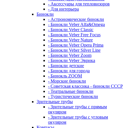
- Аксессуары для тепловизоров
- Для интерьера
Бинокли
- Астрономические бинокли
- Бинокли Veber Alfa&Omega
- Бинокли Veber Classic
- Бинокли Veber Free Focus
- Бинокли Veber Nature
- Бинокли Veber Opera Prima
- Бинокли Veber Silver Line
- Бинокли Veber Zoom
- Бинокли Veber Эврика
- Бинокли детские
- Бинокли для города
- Бинокль ZOOM
- Морские бинокли
- Советская классика - бинокли СССР
- Театральные бинокли
- Туристические бинокли
Зрительные трубы
- Зрительные трубы с прямым
окуляром
- Зрительные трубы с угловым
окуляром
Компасы