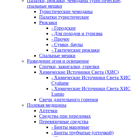
Палатки, рюкзаки, чемоданы туристические,
спальные мешки
Туристические чемоданы
Палатки туристические
Рюкзаки
- Городские
- Для походов и туризма
- Прочее
- Сумки, баулы
- Тактические рюкзаки
Спальные мешки
Разведение огня и освещение
Спички, зажигалки, горелки
Химические Источники Света (ХИС)
- Химические Источники Света ХИС
Cyalume
- Химические Источники Света ХИС
Lumio
Свечи длительного горения
Полевая медицина
Аптечки
Средства при переломах
Перевязочные средства
- Бинты марлевые
- Бинты трубчатые (сеточкой)