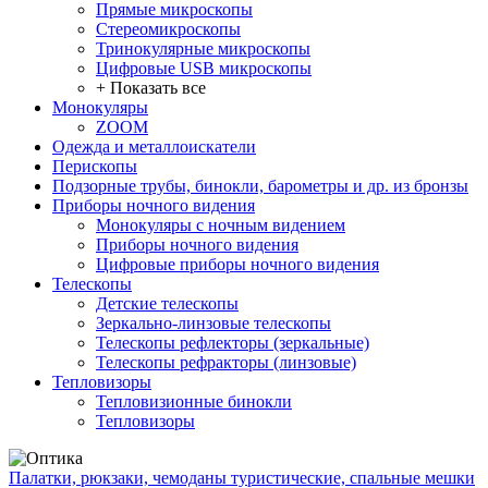
Прямые микроскопы
Стереомикроскопы
Тринокулярные микроскопы
Цифровые USB микроскопы
+ Показать все
Монокуляры
ZOOM
Одежда и металлоискатели
Перископы
Подзорные трубы, бинокли, барометры и др. из бронзы
Приборы ночного видения
Монокуляры с ночным видением
Приборы ночного видения
Цифровые приборы ночного видения
Телескопы
Детские телескопы
Зеркально-линзовые телескопы
Телескопы рефлекторы (зеркальные)
Телескопы рефракторы (линзовые)
Тепловизоры
Тепловизионные бинокли
Тепловизоры
Палатки, рюкзаки, чемоданы туристические, спальные мешки