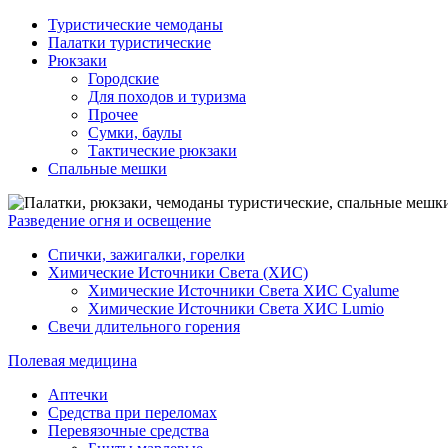
Туристические чемоданы
Палатки туристические
Рюкзаки
Городские
Для походов и туризма
Прочее
Сумки, баулы
Тактические рюкзаки
Спальные мешки
Разведение огня и освещение
Спички, зажигалки, горелки
Химические Источники Света (ХИС)
Химические Источники Света ХИС Cyalume
Химические Источники Света ХИС Lumio
Свечи длительного горения
Полевая медицина
Аптечки
Средства при переломах
Перевязочные средства