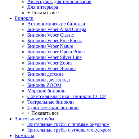
Аксессуары для тепловизоров
Для интерьера
+ Показать все
Бинокли
Астрономические бинокли
Бинокли Veber Alfa&Omega
Бинокли Veber Classic
Бинокли Veber Free Focus
Бинокли Veber Nature
Бинокли Veber Opera Prima
Бинокли Veber Silver Line
Бинокли Veber Zoom
Бинокли Veber Эврика
Бинокли детские
Бинокли для города
Бинокль ZOOM
Морские бинокли
Советская классика - бинокли СССР
Театральные бинокли
Туристические бинокли
+ Показать все
Зрительные трубы
Зрительные трубы с прямым окуляром
Зрительные трубы с угловым окуляром
Компасы