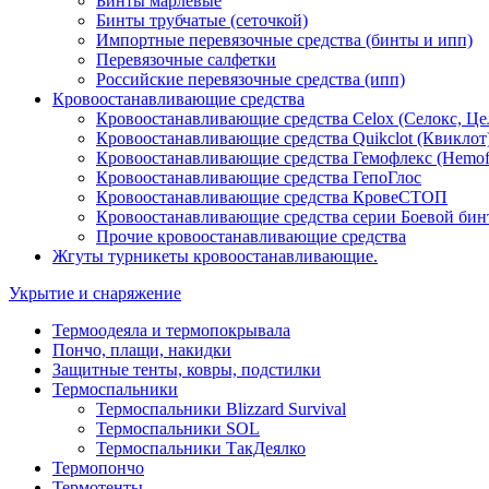
Бинты марлевые
Бинты трубчатые (сеточкой)
Импортные перевязочные средства (бинты и ипп)
Перевязочные салфетки
Российские перевязочные средства (ипп)
Кровоостанавливающие средства
Кровоостанавливающие средства Celox (Селокс, Це
Кровоостанавливающие средства Quikclot (Квиклот
Кровоостанавливающие средства Гемофлекс (Hemof
Кровоостанавливающие средства ГепоГлос
Кровоостанавливающие средства КровеСТОП
Кровоостанавливающие средства серии Боевой бин
Прочие кровоостанавливающие средства
Жгуты турникеты кровоостанавливающие.
Укрытие и снаряжение
Термоодеяла и термопокрывала
Пончо, плащи, накидки
Защитные тенты, ковры, подстилки
Термоспальники
Термоспальники Blizzard Survival
Термоспальники SOL
Термоспальники ТакДеялко
Термопончо
Термотенты