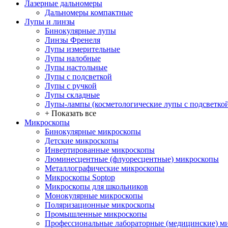
Лазерные дальномеры
Дальномеры компактные
Лупы и линзы
Бинокулярные лупы
Линзы Френеля
Лупы измерительные
Лупы налобные
Лупы настольные
Лупы с подсветкой
Лупы с ручкой
Лупы складные
Лупы-лампы (косметологические лупы с подсветко
+ Показать все
Микроскопы
Бинокулярные микроскопы
Детские микроскопы
Инвертированные микроскопы
Люминесцентные (флуоресцентные) микроскопы
Металлографические микроскопы
Микроскопы Soptop
Микроскопы для школьников
Монокулярные микроскопы
Поляризационные микроскопы
Промышленные микроскопы
Профессиональные лабораторные (медицинские) м