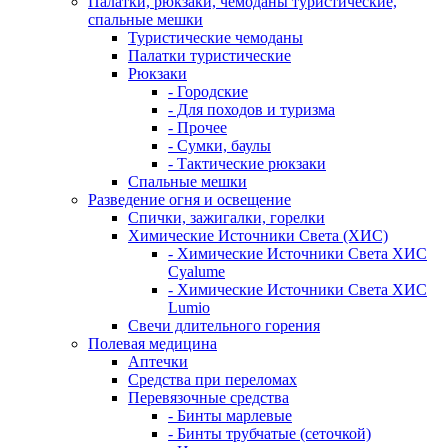
Палатки, рюкзаки, чемоданы туристические,
спальные мешки
Туристические чемоданы
Палатки туристические
Рюкзаки
- Городские
- Для походов и туризма
- Прочее
- Сумки, баулы
- Тактические рюкзаки
Спальные мешки
Разведение огня и освещение
Спички, зажигалки, горелки
Химические Источники Света (ХИС)
- Химические Источники Света ХИС
Cyalume
- Химические Источники Света ХИС
Lumio
Свечи длительного горения
Полевая медицина
Аптечки
Средства при переломах
Перевязочные средства
- Бинты марлевые
- Бинты трубчатые (сеточкой)