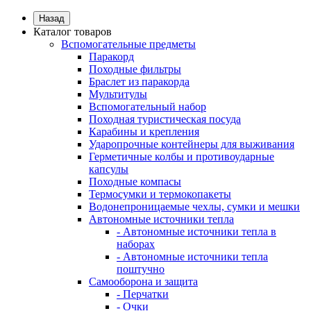
Назад
Каталог товаров
Вспомогательные предметы
Паракорд
Походные фильтры
Браслет из паракорда
Мультитулы
Вспомогательный набор
Походная туристическая посуда
Карабины и крепления
Ударопрочные контейнеры для выживания
Герметичные колбы и противоударные
капсулы
Походные компасы
Термосумки и термокопакеты
Водонепроницаемые чехлы, сумки и мешки
Автономные источники тепла
- Автономные источники тепла в
наборах
- Автономные источники тепла
поштучно
Самооборона и защита
- Перчатки
- Очки