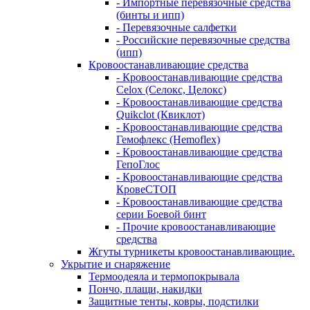
- Импортные перевязочные средства
(бинты и ипп)
- Перевязочные салфетки
- Российские перевязочные средства
(ипп)
Кровоостанавливающие средства
- Кровоостанавливающие средства
Celox (Селокс, Целокс)
- Кровоостанавливающие средства
Quikclot (Квиклот)
- Кровоостанавливающие средства
Гемофлекс (Hemoflex)
- Кровоостанавливающие средства
ГепоГлос
- Кровоостанавливающие средства
КровеСТОП
- Кровоостанавливающие средства
серии Боевой бинт
- Прочие кровоостанавливающие
средства
Жгуты турникеты кровоостанавливающие.
Укрытие и снаряжение
Термоодеяла и термопокрывала
Пончо, плащи, накидки
Защитные тенты, ковры, подстилки