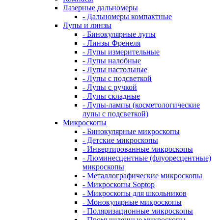
Лазерные дальномеры
- Дальномеры компактные
Лупы и линзы
- Бинокулярные лупы
- Линзы Френеля
- Лупы измерительные
- Лупы налобные
- Лупы настольные
- Лупы с подсветкой
- Лупы с ручкой
- Лупы складные
- Лупы-лампы (косметологические
лупы с подсветкой)
Микроскопы
- Бинокулярные микроскопы
- Детские микроскопы
- Инвертированные микроскопы
- Люминесцентные (флуоресцентные)
микроскопы
- Металлографические микроскопы
- Микроскопы Soptop
- Микроскопы для школьников
- Монокулярные микроскопы
- Поляризационные микроскопы
- Промышленные микроскопы