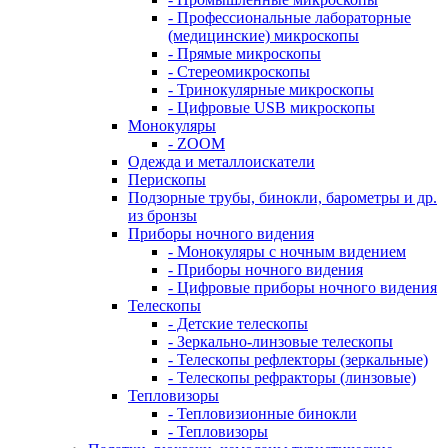
- Профессиональные лабораторные
(медицинские) микроскопы
- Прямые микроскопы
- Стереомикроскопы
- Тринокулярные микроскопы
- Цифровые USB микроскопы
Монокуляры
- ZOOM
Одежда и металлоискатели
Перископы
Подзорные трубы, бинокли, барометры и др.
из бронзы
Приборы ночного видения
- Монокуляры с ночным видением
- Приборы ночного видения
- Цифровые приборы ночного видения
Телескопы
- Детские телескопы
- Зеркально-линзовые телескопы
- Телескопы рефлекторы (зеркальные)
- Телескопы рефракторы (линзовые)
Тепловизоры
- Тепловизионные бинокли
- Тепловизоры