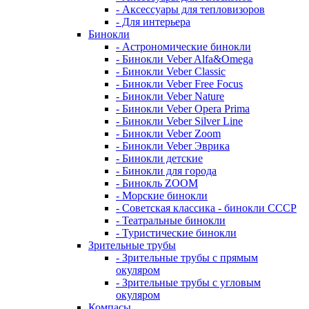
- Аксессуары для тепловизоров
- Для интерьера
Бинокли
- Астрономические бинокли
- Бинокли Veber Alfa&Omega
- Бинокли Veber Classic
- Бинокли Veber Free Focus
- Бинокли Veber Nature
- Бинокли Veber Opera Prima
- Бинокли Veber Silver Line
- Бинокли Veber Zoom
- Бинокли Veber Эврика
- Бинокли детские
- Бинокли для города
- Бинокль ZOOM
- Морские бинокли
- Советская классика - бинокли СССР
- Театральные бинокли
- Туристические бинокли
Зрительные трубы
- Зрительные трубы с прямым
окуляром
- Зрительные трубы с угловым
окуляром
Компасы