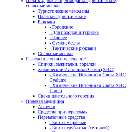
Палатки, рюкзаки, чемоданы туристические,
спальные мешки
Туристические чемоданы
Палатки туристические
Рюкзаки
- Городские
- Для походов и туризма
- Прочее
- Сумки, баулы
- Тактические рюкзаки
Спальные мешки
Разведение огня и освещение
Спички, зажигалки, горелки
Химические Источники Света (ХИС)
- Химические Источники Света ХИС
Cyalume
- Химические Источники Света ХИС
Lumio
Свечи длительного горения
Полевая медицина
Аптечки
Средства при переломах
Перевязочные средства
- Бинты марлевые
- Бинты трубчатые (сеточкой)