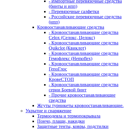
- Импортные перевязочные средства
(бинты и ипп)
- Перевязочные салфетки
- Российские перевязочные средства
(ипп)
Кровоостанавливающие средства
- Кровоостанавливающие средства
Celox (Селокс, Целокс)
- Кровоостанавливающие средства
Quikclot (Квиклот)
- Кровоостанавливающие средства
Гемофлекс (Hemoflex)
- Кровоостанавливающие средства
ГепоГлос
- Кровоостанавливающие средства
КровеСТОП
- Кровоостанавливающие средства
серии Боевой бинт
- Прочие кровоостанавливающие
средства
Жгуты турникеты кровоостанавливающие.
Укрытие и снаряжение
Термоодеяла и термопокрывала
Пончо, плащи, накидки
Защитные тенты, ковры, подстилки