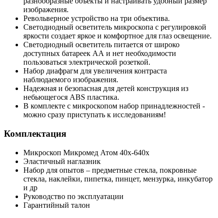
разнообразные объекты и настраивать удобный размер
изображения.
Револьверное устройство на три объектива.
Светодиодный осветитель микроскопа с регулировкой
яркости создает яркое и комфортное для глаз освещение.
Светодиодный осветитель питается от широко
доступных батареек АА и нет необходимости
пользоваться электрической розеткой.
Набор диафрагм для увеличения контраста
наблюдаемого изображения.
Надежная и безопасная для детей конструкция из
небьющегося ABS пластика.
В комплекте с микроскопом набор принадлежностей -
можно сразу приступать к исследованиям!
Комплектация
Микроскоп Микромед Атом 40х-640х
Эластичный наглазник
Набор для опытов – предметные стекла, покровные
стекла, наклейки, пипетка, пинцет, мензурка, инкубатор
и др
Руководство по эксплуатации
Гарантийный талон