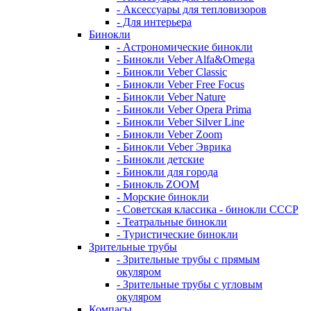
- Аксессуары для тепловизоров
- Для интерьера
Бинокли
- Астрономические бинокли
- Бинокли Veber Alfa&Omega
- Бинокли Veber Classic
- Бинокли Veber Free Focus
- Бинокли Veber Nature
- Бинокли Veber Opera Prima
- Бинокли Veber Silver Line
- Бинокли Veber Zoom
- Бинокли Veber Эврика
- Бинокли детские
- Бинокли для города
- Бинокль ZOOM
- Морские бинокли
- Советская классика - бинокли СССР
- Театральные бинокли
- Туристические бинокли
Зрительные трубы
- Зрительные трубы с прямым
окуляром
- Зрительные трубы с угловым
окуляром
Компасы