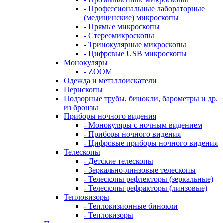
- Профессиональные лабораторные
(медицинские) микроскопы
- Прямые микроскопы
- Стереомикроскопы
- Тринокулярные микроскопы
- Цифровые USB микроскопы
Монокуляры
- ZOOM
Одежда и металлоискатели
Перископы
Подзорные трубы, бинокли, барометры и др.
из бронзы
Приборы ночного видения
- Монокуляры с ночным видением
- Приборы ночного видения
- Цифровые приборы ночного видения
Телескопы
- Детские телескопы
- Зеркально-линзовые телескопы
- Телескопы рефлекторы (зеркальные)
- Телескопы рефракторы (линзовые)
Тепловизоры
- Тепловизионные бинокли
- Тепловизоры