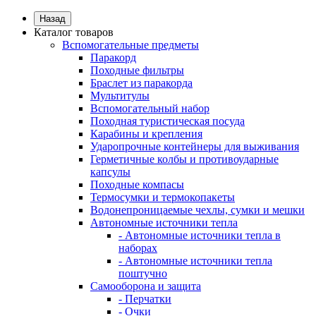
Назад
Каталог товаров
Вспомогательные предметы
Паракорд
Походные фильтры
Браслет из паракорда
Мультитулы
Вспомогательный набор
Походная туристическая посуда
Карабины и крепления
Ударопрочные контейнеры для выживания
Герметичные колбы и противоударные
капсулы
Походные компасы
Термосумки и термокопакеты
Водонепроницаемые чехлы, сумки и мешки
Автономные источники тепла
- Автономные источники тепла в
наборах
- Автономные источники тепла
поштучно
Самооборона и защита
- Перчатки
- Очки