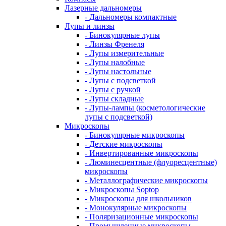
Лазерные дальномеры
- Дальномеры компактные
Лупы и линзы
- Бинокулярные лупы
- Линзы Френеля
- Лупы измерительные
- Лупы налобные
- Лупы настольные
- Лупы с подсветкой
- Лупы с ручкой
- Лупы складные
- Лупы-лампы (косметологические
лупы с подсветкой)
Микроскопы
- Бинокулярные микроскопы
- Детские микроскопы
- Инвертированные микроскопы
- Люминесцентные (флуоресцентные)
микроскопы
- Металлографические микроскопы
- Микроскопы Soptop
- Микроскопы для школьников
- Монокулярные микроскопы
- Поляризационные микроскопы
- Промышленные микроскопы