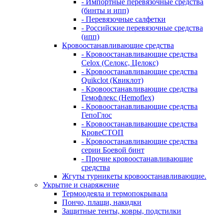
- Импортные перевязочные средства
(бинты и ипп)
- Перевязочные салфетки
- Российские перевязочные средства
(ипп)
Кровоостанавливающие средства
- Кровоостанавливающие средства
Celox (Селокс, Целокс)
- Кровоостанавливающие средства
Quikclot (Квиклот)
- Кровоостанавливающие средства
Гемофлекс (Hemoflex)
- Кровоостанавливающие средства
ГепоГлос
- Кровоостанавливающие средства
КровеСТОП
- Кровоостанавливающие средства
серии Боевой бинт
- Прочие кровоостанавливающие
средства
Жгуты турникеты кровоостанавливающие.
Укрытие и снаряжение
Термоодеяла и термопокрывала
Пончо, плащи, накидки
Защитные тенты, ковры, подстилки