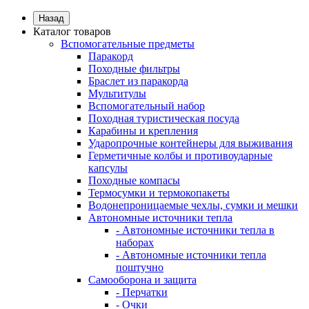
Назад
Каталог товаров
Вспомогательные предметы
Паракорд
Походные фильтры
Браслет из паракорда
Мультитулы
Вспомогательный набор
Походная туристическая посуда
Карабины и крепления
Ударопрочные контейнеры для выживания
Герметичные колбы и противоударные
капсулы
Походные компасы
Термосумки и термокопакеты
Водонепроницаемые чехлы, сумки и мешки
Автономные источники тепла
- Автономные источники тепла в
наборах
- Автономные источники тепла
поштучно
Самооборона и защита
- Перчатки
- Очки