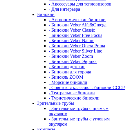
- Аксессуары для тепловизоров
- Для интерьера
Бинокли
- Астрономические бинокли
- Бинокли Veber Alfa&Omega
- Бинокли Veber Classic
- Бинокли Veber Free Focus
- Бинокли Veber Nature
- Бинокли Veber Opera Prima
- Бинокли Veber Silver Line
- Бинокли Veber Zoom
- Бинокли Veber Эврика
- Бинокли детские
- Бинокли для города
- Бинокль ZOOM
- Морские бинокли
- Советская классика - бинокли СССР
- Театральные бинокли
- Туристические бинокли
Зрительные трубы
- Зрительные трубы с прямым
окуляром
- Зрительные трубы с угловым
окуляром
Компасы