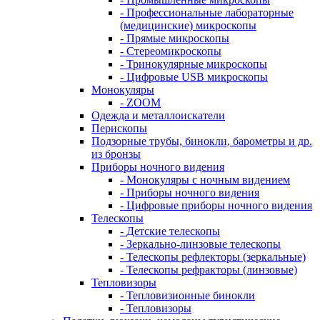
- Профессиональные лабораторные
(медицинские) микроскопы
- Прямые микроскопы
- Стереомикроскопы
- Тринокулярные микроскопы
- Цифровые USB микроскопы
Монокуляры
- ZOOM
Одежда и металлоискатели
Перископы
Подзорные трубы, бинокли, барометры и др.
из бронзы
Приборы ночного видения
- Монокуляры с ночным видением
- Приборы ночного видения
- Цифровые приборы ночного видения
Телескопы
- Детские телескопы
- Зеркально-линзовые телескопы
- Телескопы рефлекторы (зеркальные)
- Телескопы рефракторы (линзовые)
Тепловизоры
- Тепловизионные бинокли
- Тепловизоры