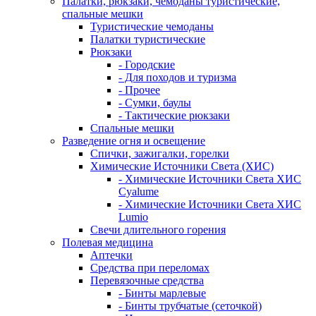
Палатки, рюкзаки, чемоданы туристические,
спальные мешки
Туристические чемоданы
Палатки туристические
Рюкзаки
- Городские
- Для походов и туризма
- Прочее
- Сумки, баулы
- Тактические рюкзаки
Спальные мешки
Разведение огня и освещение
Спички, зажигалки, горелки
Химические Источники Света (ХИС)
- Химические Источники Света ХИС
Cyalume
- Химические Источники Света ХИС
Lumio
Свечи длительного горения
Полевая медицина
Аптечки
Средства при переломах
Перевязочные средства
- Бинты марлевые
- Бинты трубчатые (сеточкой)