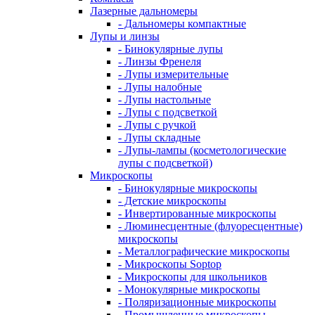
Лазерные дальномеры
- Дальномеры компактные
Лупы и линзы
- Бинокулярные лупы
- Линзы Френеля
- Лупы измерительные
- Лупы налобные
- Лупы настольные
- Лупы с подсветкой
- Лупы с ручкой
- Лупы складные
- Лупы-лампы (косметологические
лупы с подсветкой)
Микроскопы
- Бинокулярные микроскопы
- Детские микроскопы
- Инвертированные микроскопы
- Люминесцентные (флуоресцентные)
микроскопы
- Металлографические микроскопы
- Микроскопы Soptop
- Микроскопы для школьников
- Монокулярные микроскопы
- Поляризационные микроскопы
- Промышленные микроскопы