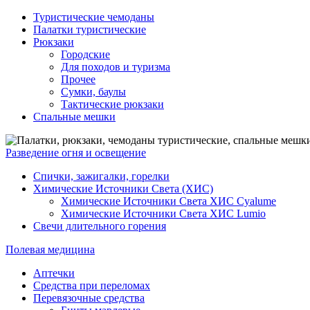
Туристические чемоданы
Палатки туристические
Рюкзаки
Городские
Для походов и туризма
Прочее
Сумки, баулы
Тактические рюкзаки
Спальные мешки
Разведение огня и освещение
Спички, зажигалки, горелки
Химические Источники Света (ХИС)
Химические Источники Света ХИС Cyalume
Химические Источники Света ХИС Lumio
Свечи длительного горения
Полевая медицина
Аптечки
Средства при переломах
Перевязочные средства