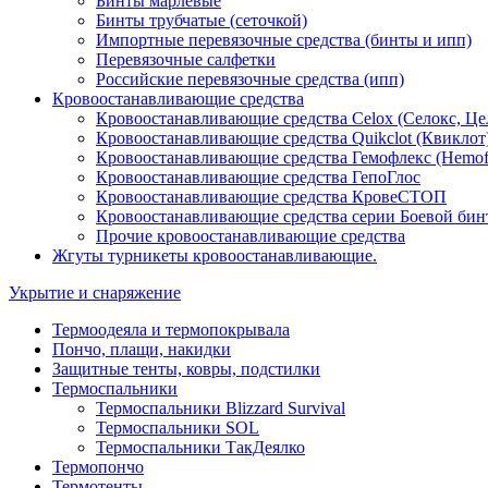
Бинты марлевые
Бинты трубчатые (сеточкой)
Импортные перевязочные средства (бинты и ипп)
Перевязочные салфетки
Российские перевязочные средства (ипп)
Кровоостанавливающие средства
Кровоостанавливающие средства Celox (Селокс, Це
Кровоостанавливающие средства Quikclot (Квиклот
Кровоостанавливающие средства Гемофлекс (Hemof
Кровоостанавливающие средства ГепоГлос
Кровоостанавливающие средства КровеСТОП
Кровоостанавливающие средства серии Боевой бин
Прочие кровоостанавливающие средства
Жгуты турникеты кровоостанавливающие.
Укрытие и снаряжение
Термоодеяла и термопокрывала
Пончо, плащи, накидки
Защитные тенты, ковры, подстилки
Термоспальники
Термоспальники Blizzard Survival
Термоспальники SOL
Термоспальники ТакДеялко
Термопончо
Термотенты