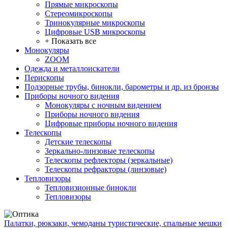
Прямые микроскопы
Стереомикроскопы
Тринокулярные микроскопы
Цифровые USB микроскопы
+ Показать все
Монокуляры
ZOOM
Одежда и металлоискатели
Перископы
Подзорные трубы, бинокли, барометры и др. из бронзы
Приборы ночного видения
Монокуляры с ночным видением
Приборы ночного видения
Цифровые приборы ночного видения
Телескопы
Детские телескопы
Зеркально-линзовые телескопы
Телескопы рефлекторы (зеркальные)
Телескопы рефракторы (линзовые)
Тепловизоры
Тепловизионные бинокли
Тепловизоры
Палатки, рюкзаки, чемоданы туристические, спальные мешки