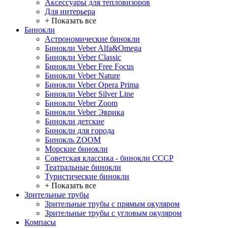
Аксессуары для тепловизоров
Для интерьера
+ Показать все
Бинокли
Астрономические бинокли
Бинокли Veber Alfa&Omega
Бинокли Veber Classic
Бинокли Veber Free Focus
Бинокли Veber Nature
Бинокли Veber Opera Prima
Бинокли Veber Silver Line
Бинокли Veber Zoom
Бинокли Veber Эврика
Бинокли детские
Бинокли для города
Бинокль ZOOM
Морские бинокли
Советская классика - бинокли СССР
Театральные бинокли
Туристические бинокли
+ Показать все
Зрительные трубы
Зрительные трубы с прямым окуляром
Зрительные трубы с угловым окуляром
Компасы