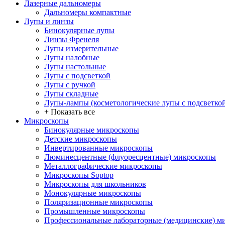
Лазерные дальномеры
Дальномеры компактные
Лупы и линзы
Бинокулярные лупы
Линзы Френеля
Лупы измерительные
Лупы налобные
Лупы настольные
Лупы с подсветкой
Лупы с ручкой
Лупы складные
Лупы-лампы (косметологические лупы с подсветко
+ Показать все
Микроскопы
Бинокулярные микроскопы
Детские микроскопы
Инвертированные микроскопы
Люминесцентные (флуоресцентные) микроскопы
Металлографические микроскопы
Микроскопы Soptop
Микроскопы для школьников
Монокулярные микроскопы
Поляризационные микроскопы
Промышленные микроскопы
Профессиональные лабораторные (медицинские) м