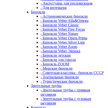
- Аксессуары для тепловизоров
- Для интерьера
Бинокли
- Астрономические бинокли
- Бинокли Veber Alfa&Omega
- Бинокли Veber Classic
- Бинокли Veber Free Focus
- Бинокли Veber Nature
- Бинокли Veber Opera Prima
- Бинокли Veber Silver Line
- Бинокли Veber Zoom
- Бинокли Veber Эврика
- Бинокли детские
- Бинокли для города
- Бинокль ZOOM
- Морские бинокли
- Советская классика - бинокли СССР
- Театральные бинокли
- Туристические бинокли
Зрительные трубы
- Зрительные трубы с прямым
окуляром
- Зрительные трубы с угловым
окуляром
Компасы