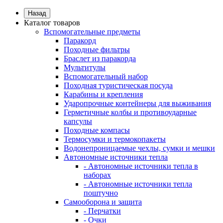
Назад
Каталог товаров
Вспомогательные предметы
Паракорд
Походные фильтры
Браслет из паракорда
Мультитулы
Вспомогательный набор
Походная туристическая посуда
Карабины и крепления
Ударопрочные контейнеры для выживания
Герметичные колбы и противоударные
капсулы
Походные компасы
Термосумки и термокопакеты
Водонепроницаемые чехлы, сумки и мешки
Автономные источники тепла
- Автономные источники тепла в
наборах
- Автономные источники тепла
поштучно
Самооборона и защита
- Перчатки
- Очки