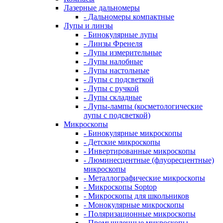
Лазерные дальномеры
- Дальномеры компактные
Лупы и линзы
- Бинокулярные лупы
- Линзы Френеля
- Лупы измерительные
- Лупы налобные
- Лупы настольные
- Лупы с подсветкой
- Лупы с ручкой
- Лупы складные
- Лупы-лампы (косметологические
лупы с подсветкой)
Микроскопы
- Бинокулярные микроскопы
- Детские микроскопы
- Инвертированные микроскопы
- Люминесцентные (флуоресцентные)
микроскопы
- Металлографические микроскопы
- Микроскопы Soptop
- Микроскопы для школьников
- Монокулярные микроскопы
- Поляризационные микроскопы
- Промышленные микроскопы