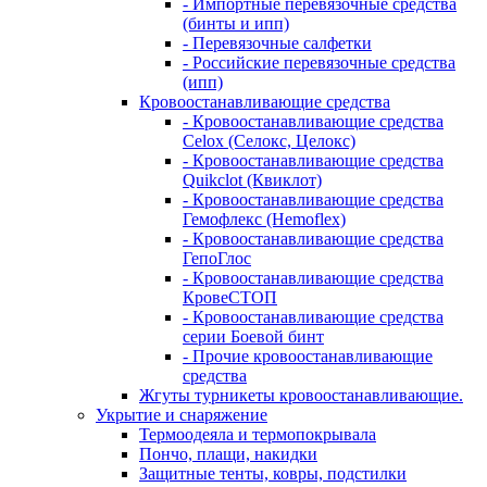
- Импортные перевязочные средства
(бинты и ипп)
- Перевязочные салфетки
- Российские перевязочные средства
(ипп)
Кровоостанавливающие средства
- Кровоостанавливающие средства
Celox (Селокс, Целокс)
- Кровоостанавливающие средства
Quikclot (Квиклот)
- Кровоостанавливающие средства
Гемофлекс (Hemoflex)
- Кровоостанавливающие средства
ГепоГлос
- Кровоостанавливающие средства
КровеСТОП
- Кровоостанавливающие средства
серии Боевой бинт
- Прочие кровоостанавливающие
средства
Жгуты турникеты кровоостанавливающие.
Укрытие и снаряжение
Термоодеяла и термопокрывала
Пончо, плащи, накидки
Защитные тенты, ковры, подстилки