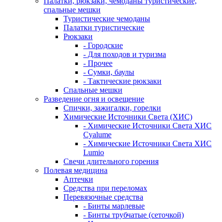
Палатки, рюкзаки, чемоданы туристические,
спальные мешки
Туристические чемоданы
Палатки туристические
Рюкзаки
- Городские
- Для походов и туризма
- Прочее
- Сумки, баулы
- Тактические рюкзаки
Спальные мешки
Разведение огня и освещение
Спички, зажигалки, горелки
Химические Источники Света (ХИС)
- Химические Источники Света ХИС
Cyalume
- Химические Источники Света ХИС
Lumio
Свечи длительного горения
Полевая медицина
Аптечки
Средства при переломах
Перевязочные средства
- Бинты марлевые
- Бинты трубчатые (сеточкой)