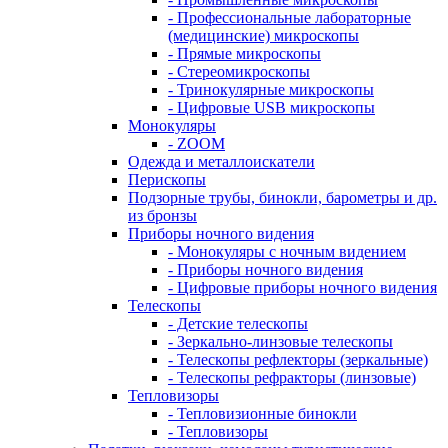
- Профессиональные лабораторные
(медицинские) микроскопы
- Прямые микроскопы
- Стереомикроскопы
- Тринокулярные микроскопы
- Цифровые USB микроскопы
Монокуляры
- ZOOM
Одежда и металлоискатели
Перископы
Подзорные трубы, бинокли, барометры и др.
из бронзы
Приборы ночного видения
- Монокуляры с ночным видением
- Приборы ночного видения
- Цифровые приборы ночного видения
Телескопы
- Детские телескопы
- Зеркально-линзовые телескопы
- Телескопы рефлекторы (зеркальные)
- Телескопы рефракторы (линзовые)
Тепловизоры
- Тепловизионные бинокли
- Тепловизоры