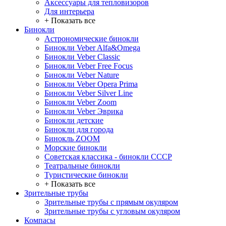
Аксессуары для тепловизоров
Для интерьера
+ Показать все
Бинокли
Астрономические бинокли
Бинокли Veber Alfa&Omega
Бинокли Veber Classic
Бинокли Veber Free Focus
Бинокли Veber Nature
Бинокли Veber Opera Prima
Бинокли Veber Silver Line
Бинокли Veber Zoom
Бинокли Veber Эврика
Бинокли детские
Бинокли для города
Бинокль ZOOM
Морские бинокли
Советская классика - бинокли СССР
Театральные бинокли
Туристические бинокли
+ Показать все
Зрительные трубы
Зрительные трубы с прямым окуляром
Зрительные трубы с угловым окуляром
Компасы