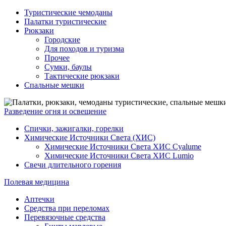
Туристические чемоданы
Палатки туристические
Рюкзаки
Городские
Для походов и туризма
Прочее
Сумки, баулы
Тактические рюкзаки
Спальные мешки
Разведение огня и освещение
Спички, зажигалки, горелки
Химические Источники Света (ХИС)
Химические Источники Света ХИС Cyalume
Химические Источники Света ХИС Lumio
Свечи длительного горения
Полевая медицина
Аптечки
Средства при переломах
Перевязочные средства