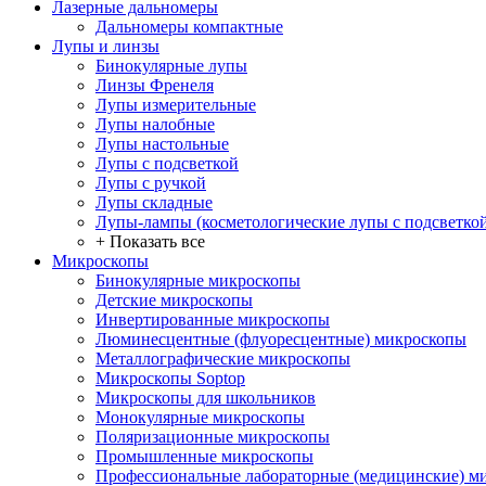
Лазерные дальномеры
Дальномеры компактные
Лупы и линзы
Бинокулярные лупы
Линзы Френеля
Лупы измерительные
Лупы налобные
Лупы настольные
Лупы с подсветкой
Лупы с ручкой
Лупы складные
Лупы-лампы (косметологические лупы с подсветко
+ Показать все
Микроскопы
Бинокулярные микроскопы
Детские микроскопы
Инвертированные микроскопы
Люминесцентные (флуоресцентные) микроскопы
Металлографические микроскопы
Микроскопы Soptop
Микроскопы для школьников
Монокулярные микроскопы
Поляризационные микроскопы
Промышленные микроскопы
Профессиональные лабораторные (медицинские) м