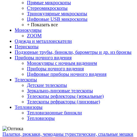
Прямые микроскопы
Стереомикроскопы
Тринокулярные микроскопы
Цифровые USB микроскопы
+ Показать все
Монокуляры
ZOOM
Одежда и металлоискатели
Перископы
Подзорные трубы, бинокли, барометры и др. из бронзы
Приборы ночного видения
Монокуляры с ночным видением
Приборы ночного видения
Цифровые приборы ночного видения
Телескопы
Детские телескопы
Зеркально-линзовые телескопы
Телескопы рефлекторы (зеркальные)
Телескопы рефракторы (линзовые)
Тепловизоры
Тепловизионные бинокли
Тепловизоры
Палатки, рюкзаки, чемоданы туристические, спальные мешки