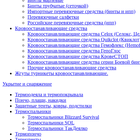
Бинты марлевые
Бинты трубчатые (сеточкой)
Импортные перевязочные средства (бинты и ипп)
Перевязочные салфетки
Российские перевязочные средства (ипп)
Кровоостанавливающие средства
Кровоостанавливающие средства Celox (Селокс, Це
Кровоостанавливающие средства Quikclot (Квиклот
Кровоостанавливающие средства Гемофлекс (Hemof
Кровоостанавливающие средства ГепоГлос
Кровоостанавливающие средства КровеСТОП
Кровоостанавливающие средства серии Боевой бин
Прочие кровоостанавливающие средства
Жгуты турникеты кровоостанавливающие.
Укрытие и снаряжение
Термоодеяла и термопокрывала
Пончо, плащи, накидки
Защитные тенты, ковры, подстилки
Термоспальники
Термоспальники Blizzard Survival
Термоспальники SOL
Термоспальники ТакДеялко
Термопончо
Термотенты