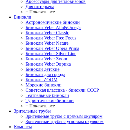
Аксессуары для тепловизоров
Для интерьера
+ Показать все
Бинокли
Астрономические бинокли
Бинокли Veber Alfa&Omega
Бинокли Veber Classic
Бинокли Veber Free Focus
Бинокли Veber Nature
Бинокли Veber Opera Prima
Бинокли Veber Silver Line
Бинокли Veber Zoom
Бинокли Veber Эврика
Бинокли детские
Бинокли для города
Бинокль ZOOM
Морские бинокли
Советская классика - бинокли СССР
Театральные бинокли
Туристические бинокли
+ Показать все
Зрительные трубы
Зрительные трубы с прямым окуляром
Зрительные трубы с угловым окуляром
Компасы