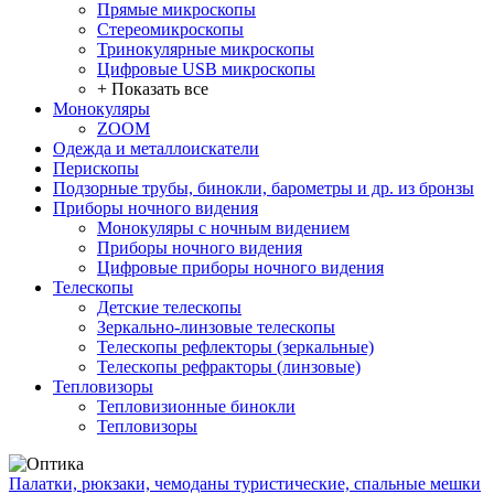
Прямые микроскопы
Стереомикроскопы
Тринокулярные микроскопы
Цифровые USB микроскопы
+ Показать все
Монокуляры
ZOOM
Одежда и металлоискатели
Перископы
Подзорные трубы, бинокли, барометры и др. из бронзы
Приборы ночного видения
Монокуляры с ночным видением
Приборы ночного видения
Цифровые приборы ночного видения
Телескопы
Детские телескопы
Зеркально-линзовые телескопы
Телескопы рефлекторы (зеркальные)
Телескопы рефракторы (линзовые)
Тепловизоры
Тепловизионные бинокли
Тепловизоры
Палатки, рюкзаки, чемоданы туристические, спальные мешки