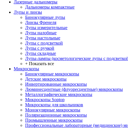
Лазерные дальномеры
Дальномеры компактные
Лупы и линзы
Бинокулярные лупы
Линзы Френеля
Лупы измерительные
Лупы налобные
Лупы настольные
Лупы с подсветкой
Лупы с ручкой
Лупы складные
Лупы-лампы (косметологические лупы с подсветко
+ Показать все
Микроскопы
Бинокулярные микроскопы
Детские микроскопы
Инвертированные микроскопы
Люминесцентные (флуоресцентные) микроскопы
Металлографические микроскопы
Микроскопы Soptop
Микроскопы для школьников
Монокулярные микроскопы
Поляризационные микроскопы
Промышленные микроскопы
Профессиональные лабораторные (медицинские) м