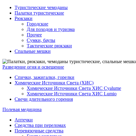
Туристические чемоданы
Палатки туристические
Рюкзаки
Городские
Для походов и туризма
Прочее
Сумки, баулы
Тактические рюкзаки
Спальные мешки
Разведение огня и освещение
Спички, зажигалки, горелки
Химические Источники Света (ХИС)
Химические Источники Света ХИС Cyalume
Химические Источники Света ХИС Lumio
Свечи длительного горения
Полевая медицина
Аптечки
Средства при переломах
Перевязочные средства