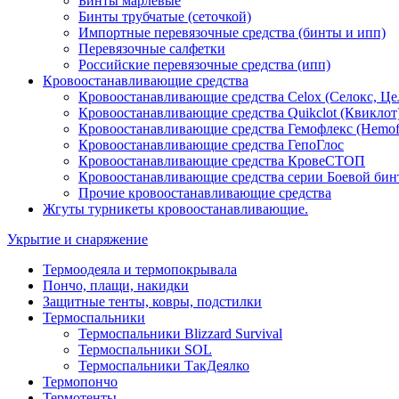
Бинты марлевые
Бинты трубчатые (сеточкой)
Импортные перевязочные средства (бинты и ипп)
Перевязочные салфетки
Российские перевязочные средства (ипп)
Кровоостанавливающие средства
Кровоостанавливающие средства Celox (Селокс, Це
Кровоостанавливающие средства Quikclot (Квиклот
Кровоостанавливающие средства Гемофлекс (Hemof
Кровоостанавливающие средства ГепоГлос
Кровоостанавливающие средства КровеСТОП
Кровоостанавливающие средства серии Боевой бин
Прочие кровоостанавливающие средства
Жгуты турникеты кровоостанавливающие.
Укрытие и снаряжение
Термоодеяла и термопокрывала
Пончо, плащи, накидки
Защитные тенты, ковры, подстилки
Термоспальники
Термоспальники Blizzard Survival
Термоспальники SOL
Термоспальники ТакДеялко
Термопончо
Термотенты