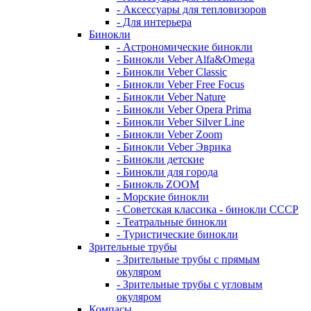
- Аксессуары для тепловизоров
- Для интерьера
Бинокли
- Астрономические бинокли
- Бинокли Veber Alfa&Omega
- Бинокли Veber Classic
- Бинокли Veber Free Focus
- Бинокли Veber Nature
- Бинокли Veber Opera Prima
- Бинокли Veber Silver Line
- Бинокли Veber Zoom
- Бинокли Veber Эврика
- Бинокли детские
- Бинокли для города
- Бинокль ZOOM
- Морские бинокли
- Советская классика - бинокли СССР
- Театральные бинокли
- Туристические бинокли
Зрительные трубы
- Зрительные трубы с прямым
окуляром
- Зрительные трубы с угловым
окуляром
Компасы