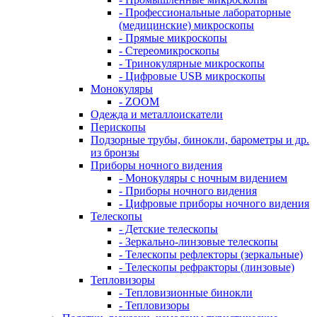
- Профессиональные лабораторные
(медицинские) микроскопы
- Прямые микроскопы
- Стереомикроскопы
- Тринокулярные микроскопы
- Цифровые USB микроскопы
Монокуляры
- ZOOM
Одежда и металлоискатели
Перископы
Подзорные трубы, бинокли, барометры и др.
из бронзы
Приборы ночного видения
- Монокуляры с ночным видением
- Приборы ночного видения
- Цифровые приборы ночного видения
Телескопы
- Детские телескопы
- Зеркально-линзовые телескопы
- Телескопы рефлекторы (зеркальные)
- Телескопы рефракторы (линзовые)
Тепловизоры
- Тепловизионные бинокли
- Тепловизоры