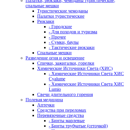
Палатки, рюкзаки, чемоданы туристические,
спальные мешки
Туристические чемоданы
Палатки туристические
Рюкзаки
- Городские
- Для походов и туризма
- Прочее
- Сумки, баулы
- Тактические рюкзаки
Спальные мешки
Разведение огня и освещение
Спички, зажигалки, горелки
Химические Источники Света (ХИС)
- Химические Источники Света ХИС
Cyalume
- Химические Источники Света ХИС
Lumio
Свечи длительного горения
Полевая медицина
Аптечки
Средства при переломах
Перевязочные средства
- Бинты марлевые
- Бинты трубчатые (сеточкой)