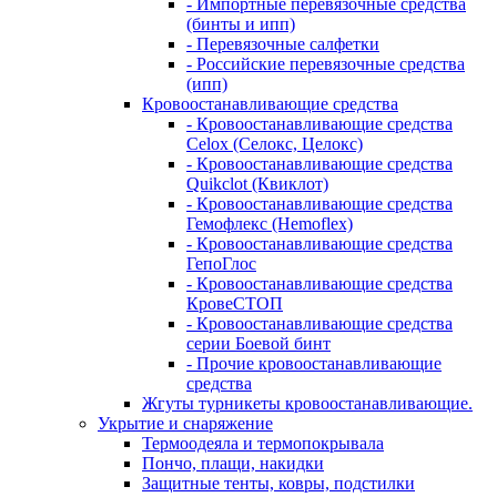
- Импортные перевязочные средства
(бинты и ипп)
- Перевязочные салфетки
- Российские перевязочные средства
(ипп)
Кровоостанавливающие средства
- Кровоостанавливающие средства
Celox (Селокс, Целокс)
- Кровоостанавливающие средства
Quikclot (Квиклот)
- Кровоостанавливающие средства
Гемофлекс (Hemoflex)
- Кровоостанавливающие средства
ГепоГлос
- Кровоостанавливающие средства
КровеСТОП
- Кровоостанавливающие средства
серии Боевой бинт
- Прочие кровоостанавливающие
средства
Жгуты турникеты кровоостанавливающие.
Укрытие и снаряжение
Термоодеяла и термопокрывала
Пончо, плащи, накидки
Защитные тенты, ковры, подстилки