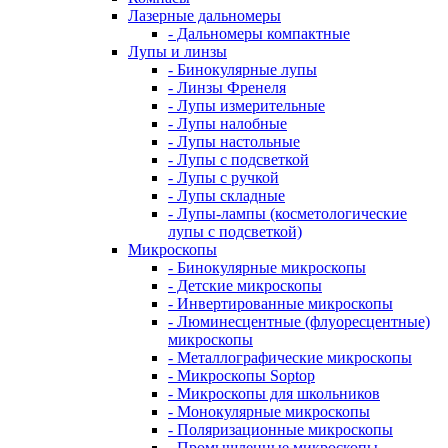
Лазерные дальномеры
- Дальномеры компактные
Лупы и линзы
- Бинокулярные лупы
- Линзы Френеля
- Лупы измерительные
- Лупы налобные
- Лупы настольные
- Лупы с подсветкой
- Лупы с ручкой
- Лупы складные
- Лупы-лампы (косметологические
лупы с подсветкой)
Микроскопы
- Бинокулярные микроскопы
- Детские микроскопы
- Инвертированные микроскопы
- Люминесцентные (флуоресцентные)
микроскопы
- Металлографические микроскопы
- Микроскопы Soptop
- Микроскопы для школьников
- Монокулярные микроскопы
- Поляризационные микроскопы
- Промышленные микроскопы