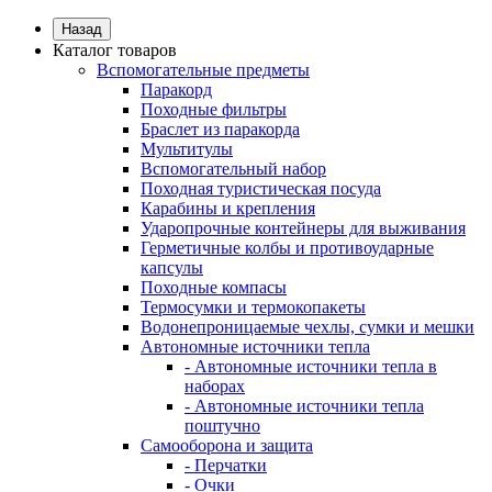
Назад
Каталог товаров
Вспомогательные предметы
Паракорд
Походные фильтры
Браслет из паракорда
Мультитулы
Вспомогательный набор
Походная туристическая посуда
Карабины и крепления
Ударопрочные контейнеры для выживания
Герметичные колбы и противоударные
капсулы
Походные компасы
Термосумки и термокопакеты
Водонепроницаемые чехлы, сумки и мешки
Автономные источники тепла
- Автономные источники тепла в
наборах
- Автономные источники тепла
поштучно
Самооборона и защита
- Перчатки
- Очки