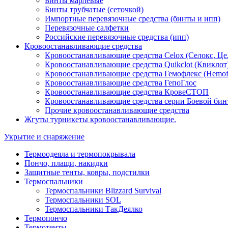
Бинты марлевые
Бинты трубчатые (сеточкой)
Импортные перевязочные средства (бинты и ипп)
Перевязочные салфетки
Российские перевязочные средства (ипп)
Кровоостанавливающие средства
Кровоостанавливающие средства Celox (Селокс, Це
Кровоостанавливающие средства Quikclot (Квиклот
Кровоостанавливающие средства Гемофлекс (Hemof
Кровоостанавливающие средства ГепоГлос
Кровоостанавливающие средства КровеСТОП
Кровоостанавливающие средства серии Боевой бин
Прочие кровоостанавливающие средства
Жгуты турникеты кровоостанавливающие.
Укрытие и снаряжение
Термоодеяла и термопокрывала
Пончо, плащи, накидки
Защитные тенты, ковры, подстилки
Термоспальники
Термоспальники Blizzard Survival
Термоспальники SOL
Термоспальники ТакДеялко
Термопончо
Термотенты