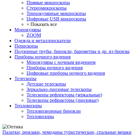
Прямые микроскопы
Стереомикроскопы
Тринокулярные микроскопы
Цифровые USB микроскопы
+ Показать все
Монокуляры
ZOOM
Одежда и металлоискатели
Перископы
Подзорные трубы, бинокли, барометры и др. из бронзы
Приборы ночного видения
Монокуляры с ночным видением
Приборы ночного видения
Цифровые приборы ночного видения
Телескопы
Детские телескопы
Зеркально-линзовые телескопы
Телескопы рефлекторы (зеркальные)
Телескопы рефракторы (линзовые)
Тепловизоры
Тепловизионные бинокли
Тепловизоры
Палатки, рюкзаки, чемоданы туристические, спальные мешки