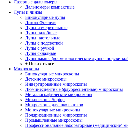
Лазерные дальномеры
Дальномеры компактные
Лупы и линзы
Бинокулярные лупы
Линзы Френеля
Лупы измерительные
Лупы налобные
Лупы настольные
Лупы с подсветкой
Лупы с ручкой
Лупы складные
Лупы-лампы (косметологические лупы с подсветко
+ Показать все
Микроскопы
Бинокулярные микроскопы
Детские микроскопы
Инвертированные микроскопы
Люминесцентные (флуоресцентные) микроскопы
Металлографические микроскопы
Микроскопы Soptop
Микроскопы для школьников
Монокулярные микроскопы
Поляризационные микроскопы
Промышленные микроскопы
Профессиональные лабораторные (медицинские) м