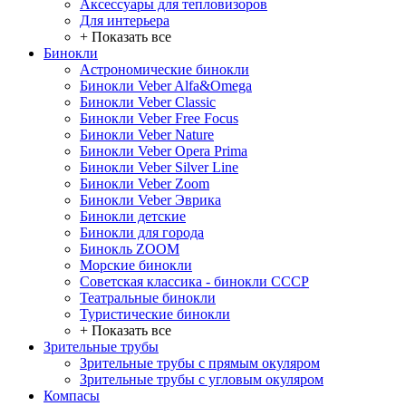
Аксессуары для тепловизоров
Для интерьера
+ Показать все
Бинокли
Астрономические бинокли
Бинокли Veber Alfa&Omega
Бинокли Veber Classic
Бинокли Veber Free Focus
Бинокли Veber Nature
Бинокли Veber Opera Prima
Бинокли Veber Silver Line
Бинокли Veber Zoom
Бинокли Veber Эврика
Бинокли детские
Бинокли для города
Бинокль ZOOM
Морские бинокли
Советская классика - бинокли СССР
Театральные бинокли
Туристические бинокли
+ Показать все
Зрительные трубы
Зрительные трубы с прямым окуляром
Зрительные трубы с угловым окуляром
Компасы