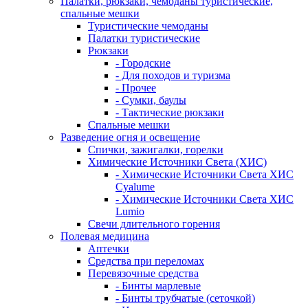
Палатки, рюкзаки, чемоданы туристические,
спальные мешки
Туристические чемоданы
Палатки туристические
Рюкзаки
- Городские
- Для походов и туризма
- Прочее
- Сумки, баулы
- Тактические рюкзаки
Спальные мешки
Разведение огня и освещение
Спички, зажигалки, горелки
Химические Источники Света (ХИС)
- Химические Источники Света ХИС
Cyalume
- Химические Источники Света ХИС
Lumio
Свечи длительного горения
Полевая медицина
Аптечки
Средства при переломах
Перевязочные средства
- Бинты марлевые
- Бинты трубчатые (сеточкой)