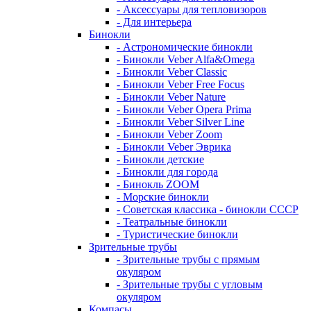
- Аксессуары для тепловизоров
- Для интерьера
Бинокли
- Астрономические бинокли
- Бинокли Veber Alfa&Omega
- Бинокли Veber Classic
- Бинокли Veber Free Focus
- Бинокли Veber Nature
- Бинокли Veber Opera Prima
- Бинокли Veber Silver Line
- Бинокли Veber Zoom
- Бинокли Veber Эврика
- Бинокли детские
- Бинокли для города
- Бинокль ZOOM
- Морские бинокли
- Советская классика - бинокли СССР
- Театральные бинокли
- Туристические бинокли
Зрительные трубы
- Зрительные трубы с прямым
окуляром
- Зрительные трубы с угловым
окуляром
Компасы