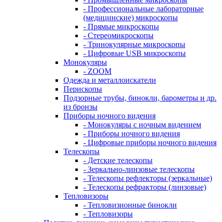
- Профессиональные лабораторные
(медицинские) микроскопы
- Прямые микроскопы
- Стереомикроскопы
- Тринокулярные микроскопы
- Цифровые USB микроскопы
Монокуляры
- ZOOM
Одежда и металлоискатели
Перископы
Подзорные трубы, бинокли, барометры и др.
из бронзы
Приборы ночного видения
- Монокуляры с ночным видением
- Приборы ночного видения
- Цифровые приборы ночного видения
Телескопы
- Детские телескопы
- Зеркально-линзовые телескопы
- Телескопы рефлекторы (зеркальные)
- Телескопы рефракторы (линзовые)
Тепловизоры
- Тепловизионные бинокли
- Тепловизоры