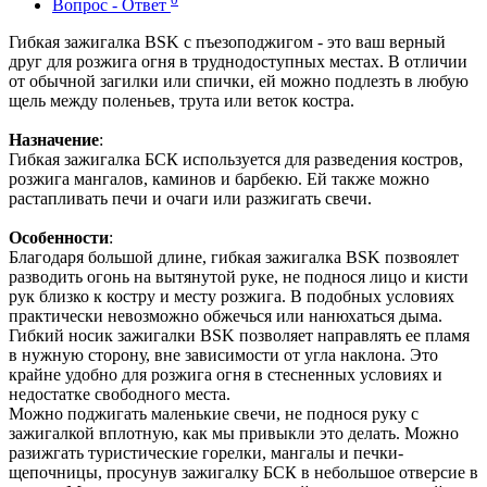
Вопрос - Ответ
Гибкая зажигалка BSK с пъезоподжигом - это ваш верный
друг для розжига огня в труднодоступных местах. В отличии
от обычной загилки или спички, ей можно подлезть в любую
щель между поленьев, трута или веток костра.
Назначение
:
Гибкая зажигалка БСК используется для разведения костров,
розжига мангалов, каминов и барбекю. Ей также можно
растапливать печи и очаги или разжигать свечи.
Особенности
:
Благодаря большой длине, гибкая зажигалка BSK позвоялет
разводить огонь на вытянутой руке, не поднося лицо и кисти
рук близко к костру и месту розжига. В подобных условиях
практически невозможно обжечься или нанюхаться дыма.
Гибкий носик зажигалки BSK позволяет направлять ее пламя
в нужную сторону, вне зависимости от угла наклона. Это
крайне удобно для розжига огня в стесненных условиях и
недостатке свободного места.
Можно поджигать маленькие свечи, не поднося руку с
зажигалкой вплотную, как мы привыкли это делать. Можно
разижгать туристические горелки, мангалы и печки-
щепочницы, просунув зажигалку БСК в небольшое отверсие в