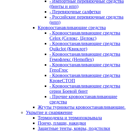
- Импортные перевязочные средства
(бинты и ипп)
- Перевязочные салфетки
- Российские перевязочные средства
(ипп)
Кровоостанавливающие средства
- Кровоостанавливающие средства
Celox (Селокс, Целокс)
- Кровоостанавливающие средства
Quikclot (Квиклот)
- Кровоостанавливающие средства
Гемофлекс (Hemoflex)
- Кровоостанавливающие средства
ГепоГлос
- Кровоостанавливающие средства
КровеСТОП
- Кровоостанавливающие средства
серии Боевой бинт
- Прочие кровоостанавливающие
средства
Жгуты турникеты кровоостанавливающие.
Укрытие и снаряжение
Термоодеяла и термопокрывала
Пончо, плащи, накидки
Защитные тенты, ковры, подстилки