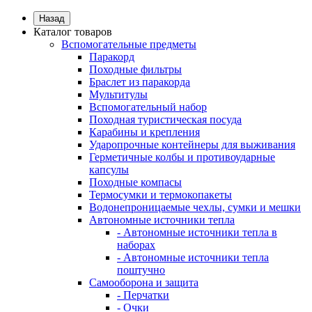
Назад
Каталог товаров
Вспомогательные предметы
Паракорд
Походные фильтры
Браслет из паракорда
Мультитулы
Вспомогательный набор
Походная туристическая посуда
Карабины и крепления
Ударопрочные контейнеры для выживания
Герметичные колбы и противоударные
капсулы
Походные компасы
Термосумки и термокопакеты
Водонепроницаемые чехлы, сумки и мешки
Автономные источники тепла
- Автономные источники тепла в
наборах
- Автономные источники тепла
поштучно
Самооборона и защита
- Перчатки
- Очки