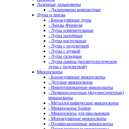
Лазерные дальномеры
- Дальномеры компактные
Лупы и линзы
- Бинокулярные лупы
- Линзы Френеля
- Лупы измерительные
- Лупы налобные
- Лупы настольные
- Лупы с подсветкой
- Лупы с ручкой
- Лупы складные
- Лупы-лампы (косметологические
лупы с подсветкой)
Микроскопы
- Бинокулярные микроскопы
- Детские микроскопы
- Инвертированные микроскопы
- Люминесцентные (флуоресцентные)
микроскопы
- Металлографические микроскопы
- Микроскопы Soptop
- Микроскопы для школьников
- Монокулярные микроскопы
- Поляризационные микроскопы
- Промышленные микроскопы