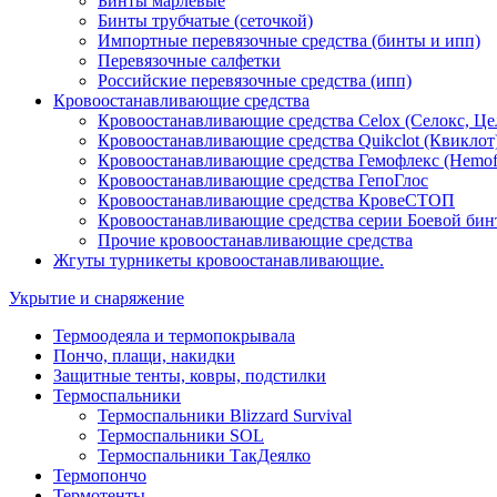
Бинты марлевые
Бинты трубчатые (сеточкой)
Импортные перевязочные средства (бинты и ипп)
Перевязочные салфетки
Российские перевязочные средства (ипп)
Кровоостанавливающие средства
Кровоостанавливающие средства Celox (Селокс, Це
Кровоостанавливающие средства Quikclot (Квиклот
Кровоостанавливающие средства Гемофлекс (Hemof
Кровоостанавливающие средства ГепоГлос
Кровоостанавливающие средства КровеСТОП
Кровоостанавливающие средства серии Боевой бин
Прочие кровоостанавливающие средства
Жгуты турникеты кровоостанавливающие.
Укрытие и снаряжение
Термоодеяла и термопокрывала
Пончо, плащи, накидки
Защитные тенты, ковры, подстилки
Термоспальники
Термоспальники Blizzard Survival
Термоспальники SOL
Термоспальники ТакДеялко
Термопончо
Термотенты