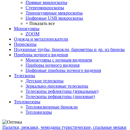
Прямые микроскопы
Стереомикроскопы
Тринокулярные микроскопы
Цифровые USB микроскопы
+ Показать все
Монокуляры
ZOOM
Одежда и металлоискатели
Перископы
Подзорные трубы, бинокли, барометры и др. из бронзы
Приборы ночного видения
Монокуляры с ночным видением
Приборы ночного видения
Цифровые приборы ночного видения
Телескопы
Детские телескопы
Зеркально-линзовые телескопы
Телескопы рефлекторы (зеркальные)
Телескопы рефракторы (линзовые)
Тепловизоры
Тепловизионные бинокли
Тепловизоры
Палатки, рюкзаки, чемоданы туристические, спальные мешки