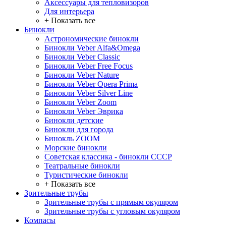
Аксессуары для тепловизоров
Для интерьера
+ Показать все
Бинокли
Астрономические бинокли
Бинокли Veber Alfa&Omega
Бинокли Veber Classic
Бинокли Veber Free Focus
Бинокли Veber Nature
Бинокли Veber Opera Prima
Бинокли Veber Silver Line
Бинокли Veber Zoom
Бинокли Veber Эврика
Бинокли детские
Бинокли для города
Бинокль ZOOM
Морские бинокли
Советская классика - бинокли СССР
Театральные бинокли
Туристические бинокли
+ Показать все
Зрительные трубы
Зрительные трубы с прямым окуляром
Зрительные трубы с угловым окуляром
Компасы