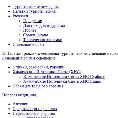
Туристические чемоданы
Палатки туристические
Рюкзаки
Городские
Для походов и туризма
Прочее
Сумки, баулы
Тактические рюкзаки
Спальные мешки
Разведение огня и освещение
Спички, зажигалки, горелки
Химические Источники Света (ХИС)
Химические Источники Света ХИС Cyalume
Химические Источники Света ХИС Lumio
Свечи длительного горения
Полевая медицина
Аптечки
Средства при переломах
Перевязочные средства