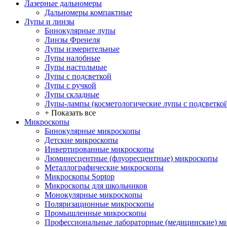
Лазерные дальномеры
Дальномеры компактные
Лупы и линзы
Бинокулярные лупы
Линзы Френеля
Лупы измерительные
Лупы налобные
Лупы настольные
Лупы с подсветкой
Лупы с ручкой
Лупы складные
Лупы-лампы (косметологические лупы с подсветко
+ Показать все
Микроскопы
Бинокулярные микроскопы
Детские микроскопы
Инвертированные микроскопы
Люминесцентные (флуоресцентные) микроскопы
Металлографические микроскопы
Микроскопы Soptop
Микроскопы для школьников
Монокулярные микроскопы
Поляризационные микроскопы
Промышленные микроскопы
Профессиональные лабораторные (медицинские) м