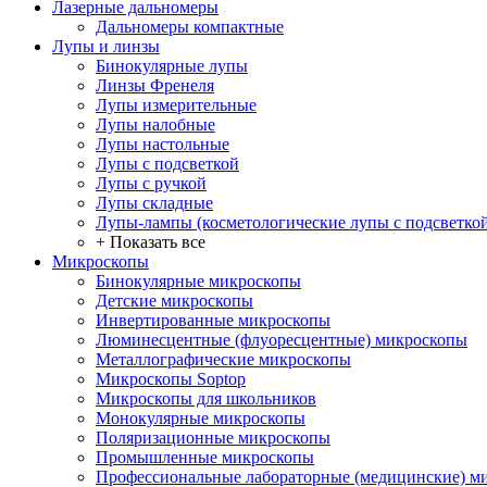
Лазерные дальномеры
Дальномеры компактные
Лупы и линзы
Бинокулярные лупы
Линзы Френеля
Лупы измерительные
Лупы налобные
Лупы настольные
Лупы с подсветкой
Лупы с ручкой
Лупы складные
Лупы-лампы (косметологические лупы с подсветко
+ Показать все
Микроскопы
Бинокулярные микроскопы
Детские микроскопы
Инвертированные микроскопы
Люминесцентные (флуоресцентные) микроскопы
Металлографические микроскопы
Микроскопы Soptop
Микроскопы для школьников
Монокулярные микроскопы
Поляризационные микроскопы
Промышленные микроскопы
Профессиональные лабораторные (медицинские) м