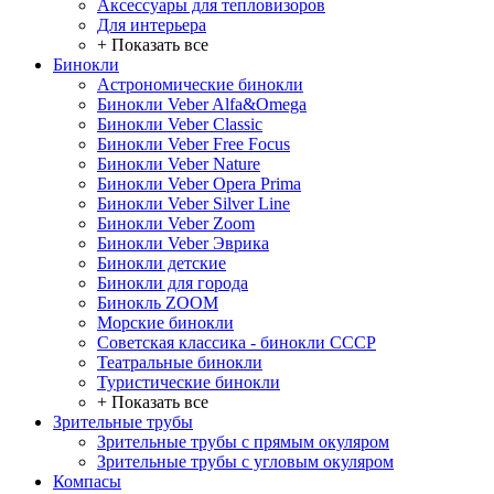
Аксессуары для тепловизоров
Для интерьера
+ Показать все
Бинокли
Астрономические бинокли
Бинокли Veber Alfa&Omega
Бинокли Veber Classic
Бинокли Veber Free Focus
Бинокли Veber Nature
Бинокли Veber Opera Prima
Бинокли Veber Silver Line
Бинокли Veber Zoom
Бинокли Veber Эврика
Бинокли детские
Бинокли для города
Бинокль ZOOM
Морские бинокли
Советская классика - бинокли СССР
Театральные бинокли
Туристические бинокли
+ Показать все
Зрительные трубы
Зрительные трубы с прямым окуляром
Зрительные трубы с угловым окуляром
Компасы