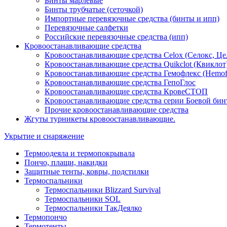
Бинты марлевые
Бинты трубчатые (сеточкой)
Импортные перевязочные средства (бинты и ипп)
Перевязочные салфетки
Российские перевязочные средства (ипп)
Кровоостанавливающие средства
Кровоостанавливающие средства Celox (Селокс, Це
Кровоостанавливающие средства Quikclot (Квиклот
Кровоостанавливающие средства Гемофлекс (Hemof
Кровоостанавливающие средства ГепоГлос
Кровоостанавливающие средства КровеСТОП
Кровоостанавливающие средства серии Боевой бин
Прочие кровоостанавливающие средства
Жгуты турникеты кровоостанавливающие.
Укрытие и снаряжение
Термоодеяла и термопокрывала
Пончо, плащи, накидки
Защитные тенты, ковры, подстилки
Термоспальники
Термоспальники Blizzard Survival
Термоспальники SOL
Термоспальники ТакДеялко
Термопончо
Термотенты