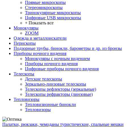
Прямые микроскопы
Стереомикроскопы
Тринокулярные микроскопы
Цифровые USB микроскопы
+ Показать все
Монокуляры
ZOOM
Одежда и металлоискатели
Перископы
Подзорные трубы, бинокли, барометры и др. из бронзы
Приборы ночного видения
Монокуляры с ночным видением
Приборы ночного видения
Цифровые приборы ночного видения
Телескопы
Детские телескопы
Зеркально-линзовые телескопы
Телескопы рефлекторы (зеркальные)
Телескопы рефракторы (линзовые)
Тепловизоры
Тепловизионные бинокли
Тепловизоры
Палатки, рюкзаки, чемоданы туристические, спальные мешки