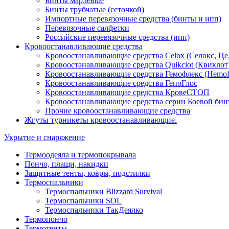
Бинты марлевые
Бинты трубчатые (сеточкой)
Импортные перевязочные средства (бинты и ипп)
Перевязочные салфетки
Российские перевязочные средства (ипп)
Кровоостанавливающие средства
Кровоостанавливающие средства Celox (Селокс, Це
Кровоостанавливающие средства Quikclot (Квиклот
Кровоостанавливающие средства Гемофлекс (Hemof
Кровоостанавливающие средства ГепоГлос
Кровоостанавливающие средства КровеСТОП
Кровоостанавливающие средства серии Боевой бин
Прочие кровоостанавливающие средства
Жгуты турникеты кровоостанавливающие.
Укрытие и снаряжение
Термоодеяла и термопокрывала
Пончо, плащи, накидки
Защитные тенты, ковры, подстилки
Термоспальники
Термоспальники Blizzard Survival
Термоспальники SOL
Термоспальники ТакДеялко
Термопончо
Термотенты