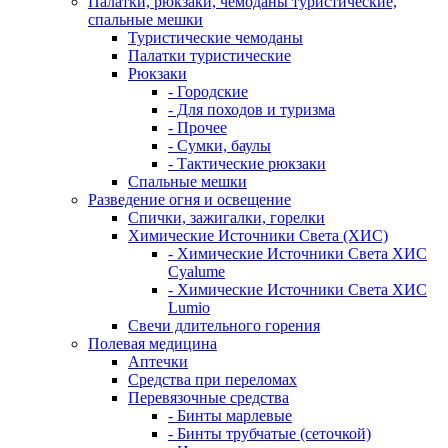
Палатки, рюкзаки, чемоданы туристические,
спальные мешки
Туристические чемоданы
Палатки туристические
Рюкзаки
- Городские
- Для походов и туризма
- Прочее
- Сумки, баулы
- Тактические рюкзаки
Спальные мешки
Разведение огня и освещение
Спички, зажигалки, горелки
Химические Источники Света (ХИС)
- Химические Источники Света ХИС
Cyalume
- Химические Источники Света ХИС
Lumio
Свечи длительного горения
Полевая медицина
Аптечки
Средства при переломах
Перевязочные средства
- Бинты марлевые
- Бинты трубчатые (сеточкой)