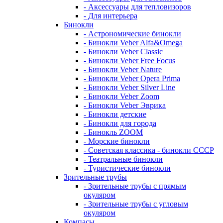
- Аксессуары для тепловизоров
- Для интерьера
Бинокли
- Астрономические бинокли
- Бинокли Veber Alfa&Omega
- Бинокли Veber Classic
- Бинокли Veber Free Focus
- Бинокли Veber Nature
- Бинокли Veber Opera Prima
- Бинокли Veber Silver Line
- Бинокли Veber Zoom
- Бинокли Veber Эврика
- Бинокли детские
- Бинокли для города
- Бинокль ZOOM
- Морские бинокли
- Советская классика - бинокли СССР
- Театральные бинокли
- Туристические бинокли
Зрительные трубы
- Зрительные трубы с прямым
окуляром
- Зрительные трубы с угловым
окуляром
Компасы