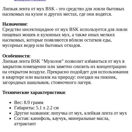
Липкая лента от мух BSK - это средство для ловли бытовых
насекомых на кухне и других местах, где они водятся.
Назначение
:
Средство инсектицидное от мух BSK используется для ловли
пищевых мошек и кухонных мух, а также иных мелких
насекомых, которые появляются вблизи остатков еды,
мусорных ведер или бытовых отходов.
Особенности
:
Липкая лента BSK "Мухолов" позволит избавиться от мух в
закрытом помещении или заметно снизить их концентрацию
на открытом воздухе. Прекрасно подойдет для использования
в квартире или вылазок на природу: поездки на пикник,
загородных шашлыков, стояночного лагеря.
Технические характеристики
:
Вес: 8.9 грамм
Габариты: 5.1 х 2.2 см
Другие названия: липучка от мух, клейкая лента от мух
Состав: канифоль, каучук, минеральные масла,
аттрактант