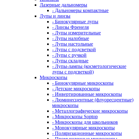
Лазерные дальномеры
- Дальномеры компактные
Лупы и линзы
- Бинокулярные лупы
- Линзы Френеля
- Лупы измерительные
- Лупы налобные
- Лупы настольные
- Лупы с подсветкой
- Лупы с ручкой
- Лупы складные
- Лупы-лампы (косметологические
лупы с подсветкой)
Микроскопы
- Бинокулярные микроскопы
- Детские микроскопы
- Инвертированные микроскопы
- Люминесцентные (флуоресцентные)
микроскопы
- Металлографические микроскопы
- Микроскопы Soptop
- Микроскопы для школьников
- Монокулярные микроскопы
- Поляризационные микроскопы
- Промышленные микроскопы