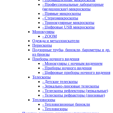
- Профессиональные лабораторные
(медицинские) микроскопы
- Прямые микроскопы
- Стереомикроскопы
- Тринокулярные микроскопы
- Цифровые USB микроскопы
Монокуляры
- ZOOM
Одежда и металлоискатели
Перископы
Подзорные трубы, бинокли, барометры и др.
из бронзы
Приборы ночного видения
- Монокуляры с ночным видением
- Приборы ночного видения
- Цифровые приборы ночного видения
Телескопы
- Детские телескопы
- Зеркально-линзовые телескопы
- Телескопы рефлекторы (зеркальные)
- Телескопы рефракторы (линзовые)
Тепловизоры
- Тепловизионные бинокли
- Тепловизоры