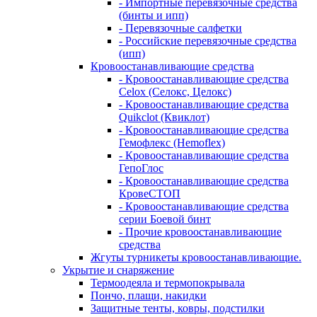
- Импортные перевязочные средства
(бинты и ипп)
- Перевязочные салфетки
- Российские перевязочные средства
(ипп)
Кровоостанавливающие средства
- Кровоостанавливающие средства
Celox (Селокс, Целокс)
- Кровоостанавливающие средства
Quikclot (Квиклот)
- Кровоостанавливающие средства
Гемофлекс (Hemoflex)
- Кровоостанавливающие средства
ГепоГлос
- Кровоостанавливающие средства
КровеСТОП
- Кровоостанавливающие средства
серии Боевой бинт
- Прочие кровоостанавливающие
средства
Жгуты турникеты кровоостанавливающие.
Укрытие и снаряжение
Термоодеяла и термопокрывала
Пончо, плащи, накидки
Защитные тенты, ковры, подстилки