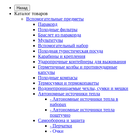
Назад
Каталог товаров
Вспомогательные предметы
Паракорд
Походные фильтры
Браслет из паракорда
Мультитулы
Вспомогательный набор
Походная туристическая посуда
Карабины и крепления
Ударопрочные контейнеры для выживания
Герметичные колбы и противоударные
капсулы
Походные компасы
Термосумки и термокопакеты
Водонепроницаемые чехлы, сумки и мешки
Автономные источники тепла
- Автономные источники тепла в
наборах
- Автономные источники тепла
поштучно
Самооборона и защита
- Перчатки
- Очки