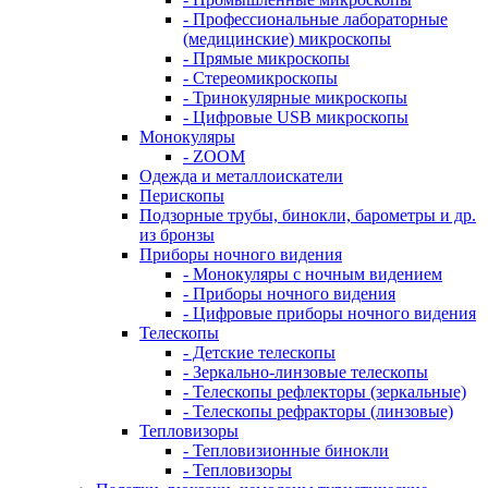
- Профессиональные лабораторные
(медицинские) микроскопы
- Прямые микроскопы
- Стереомикроскопы
- Тринокулярные микроскопы
- Цифровые USB микроскопы
Монокуляры
- ZOOM
Одежда и металлоискатели
Перископы
Подзорные трубы, бинокли, барометры и др.
из бронзы
Приборы ночного видения
- Монокуляры с ночным видением
- Приборы ночного видения
- Цифровые приборы ночного видения
Телескопы
- Детские телескопы
- Зеркально-линзовые телескопы
- Телескопы рефлекторы (зеркальные)
- Телескопы рефракторы (линзовые)
Тепловизоры
- Тепловизионные бинокли
- Тепловизоры