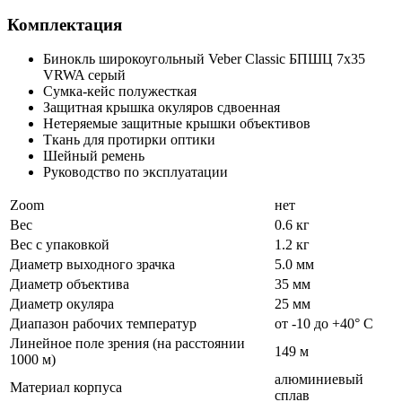
Комплектация
Бинокль широкоугольный Veber Classic БПШЦ 7x35
VRWA серый
Сумка-кейс полужесткая
Защитная крышка окуляров сдвоенная
Нетеряемые защитные крышки объективов
Ткань для протирки оптики
Шейный ремень
Руководство по эксплуатации
Zoom
нет
Вес
0.6 кг
Вес с упаковкой
1.2 кг
Диаметр выходного зрачка
5.0 мм
Диаметр объектива
35 мм
Диаметр окуляра
25 мм
Диапазон рабочих температур
от -10 до +40° C
Линейное поле зрения (на расстоянии
149 м
1000 м)
алюминиевый
Материал корпуса
сплав