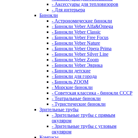
- Аксессуары для тепловизоров
- Для интерьера
Бинокли
- Астрономические бинокли
- Бинокли Veber Alfa&Omega
- Бинокли Veber Classic
- Бинокли Veber Free Focus
- Бинокли Veber Nature
- Бинокли Veber Opera Prima
- Бинокли Veber Silver Line
- Бинокли Veber Zoom
- Бинокли Veber Эврика
- Бинокли детские
- Бинокли для города
- Бинокль ZOOM
- Морские бинокли
- Советская классика - бинокли СССР
- Театральные бинокли
- Туристические бинокли
Зрительные трубы
- Зрительные трубы с прямым
окуляром
- Зрительные трубы с угловым
окуляром
Компасы