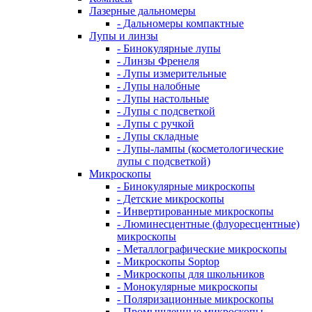
Лазерные дальномеры
- Дальномеры компактные
Лупы и линзы
- Бинокулярные лупы
- Линзы Френеля
- Лупы измерительные
- Лупы налобные
- Лупы настольные
- Лупы с подсветкой
- Лупы с ручкой
- Лупы складные
- Лупы-лампы (косметологические
лупы с подсветкой)
Микроскопы
- Бинокулярные микроскопы
- Детские микроскопы
- Инвертированные микроскопы
- Люминесцентные (флуоресцентные)
микроскопы
- Металлографические микроскопы
- Микроскопы Soptop
- Микроскопы для школьников
- Монокулярные микроскопы
- Поляризационные микроскопы
- Промышленные микроскопы