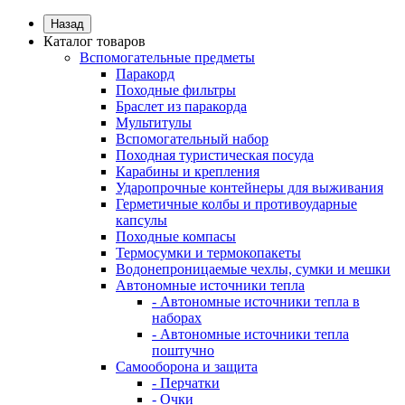
Назад
Каталог товаров
Вспомогательные предметы
Паракорд
Походные фильтры
Браслет из паракорда
Мультитулы
Вспомогательный набор
Походная туристическая посуда
Карабины и крепления
Ударопрочные контейнеры для выживания
Герметичные колбы и противоударные
капсулы
Походные компасы
Термосумки и термокопакеты
Водонепроницаемые чехлы, сумки и мешки
Автономные источники тепла
- Автономные источники тепла в
наборах
- Автономные источники тепла
поштучно
Самооборона и защита
- Перчатки
- Очки