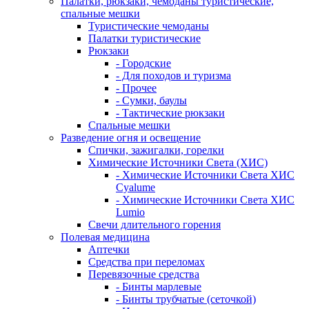
Палатки, рюкзаки, чемоданы туристические,
спальные мешки
Туристические чемоданы
Палатки туристические
Рюкзаки
- Городские
- Для походов и туризма
- Прочее
- Сумки, баулы
- Тактические рюкзаки
Спальные мешки
Разведение огня и освещение
Спички, зажигалки, горелки
Химические Источники Света (ХИС)
- Химические Источники Света ХИС
Cyalume
- Химические Источники Света ХИС
Lumio
Свечи длительного горения
Полевая медицина
Аптечки
Средства при переломах
Перевязочные средства
- Бинты марлевые
- Бинты трубчатые (сеточкой)