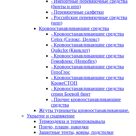
- Импортные перевязочные средства
(бинты и ипп)
- Перевязочные салфетки
- Российские перевязочные средства
(ипп)
Кровоостанавливающие средства
- Кровоостанавливающие средства
Celox (Селокс, Целокс)
- Кровоостанавливающие средства
Quikclot (Квиклот)
- Кровоостанавливающие средства
Гемофлекс (Hemoflex)
- Кровоостанавливающие средства
ГепоГлос
- Кровоостанавливающие средства
КровеСТОП
- Кровоостанавливающие средства
серии Боевой бинт
- Прочие кровоостанавливающие
средства
Жгуты турникеты кровоостанавливающие.
Укрытие и снаряжение
Термоодеяла и термопокрывала
Пончо, плащи, накидки
Защитные тенты, ковры, подстилки