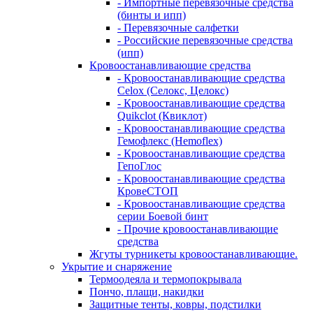
- Импортные перевязочные средства
(бинты и ипп)
- Перевязочные салфетки
- Российские перевязочные средства
(ипп)
Кровоостанавливающие средства
- Кровоостанавливающие средства
Celox (Селокс, Целокс)
- Кровоостанавливающие средства
Quikclot (Квиклот)
- Кровоостанавливающие средства
Гемофлекс (Hemoflex)
- Кровоостанавливающие средства
ГепоГлос
- Кровоостанавливающие средства
КровеСТОП
- Кровоостанавливающие средства
серии Боевой бинт
- Прочие кровоостанавливающие
средства
Жгуты турникеты кровоостанавливающие.
Укрытие и снаряжение
Термоодеяла и термопокрывала
Пончо, плащи, накидки
Защитные тенты, ковры, подстилки