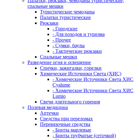
Палатки, рюкзаки, чемоданы туристические,
спальные мешки
Туристические чемоданы
Палатки туристические
Рюкзаки
- Городские
- Для походов и туризма
- Прочее
- Сумки, баулы
- Тактические рюкзаки
Спальные мешки
Разведение огня и освещение
Спички, зажигалки, горелки
Химические Источники Света (ХИС)
- Химические Источники Света ХИС
Cyalume
- Химические Источники Света ХИС
Lumio
Свечи длительного горения
Полевая медицина
Аптечки
Средства при переломах
Перевязочные средства
- Бинты марлевые
- Бинты трубчатые (сеточкой)