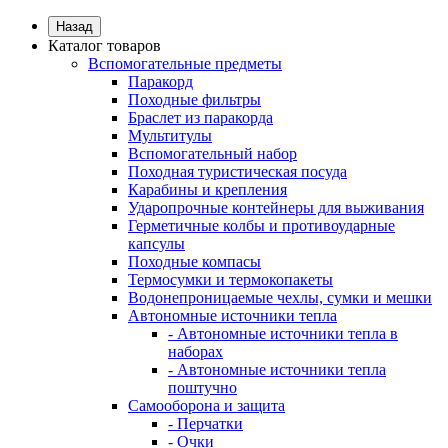
Назад
Каталог товаров
Вспомогательные предметы
Паракорд
Походные фильтры
Браслет из паракорда
Мультитулы
Вспомогательный набор
Походная туристическая посуда
Карабины и крепления
Ударопрочные контейнеры для выживания
Герметичные колбы и противоударные
капсулы
Походные компасы
Термосумки и термокопакеты
Водонепроницаемые чехлы, сумки и мешки
Автономные источники тепла
- Автономные источники тепла в
наборах
- Автономные источники тепла
поштучно
Самооборона и защита
- Перчатки
- Очки