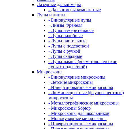
Лазерные дальномеры
- Дальномеры компактные
Лупы и линзы
- Бинокулярные лупы
- Линзы Френеля
- Лупы измерительные
- Лупы налобные
- Лупы настольные
- Лупы с подсветкой
- Лупы с ручкой
- Лупы складные
- Лупы-лампы (косметологические
лупы с подсветкой)
Микроскопы
- Бинокулярные микроскопы
- Детские микроскопы
- Инвертированные микроскопы
- Люминесцентные (флуоресцентные)
микроскопы
- Металлографические микроскопы
- Микроскопы Soptop
- Микроскопы для школьников
- Монокулярные микроскопы
- Поляризационные микроскопы
- Промышленные микроскопы