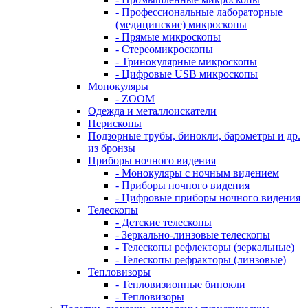
- Профессиональные лабораторные
(медицинские) микроскопы
- Прямые микроскопы
- Стереомикроскопы
- Тринокулярные микроскопы
- Цифровые USB микроскопы
Монокуляры
- ZOOM
Одежда и металлоискатели
Перископы
Подзорные трубы, бинокли, барометры и др.
из бронзы
Приборы ночного видения
- Монокуляры с ночным видением
- Приборы ночного видения
- Цифровые приборы ночного видения
Телескопы
- Детские телескопы
- Зеркально-линзовые телескопы
- Телескопы рефлекторы (зеркальные)
- Телескопы рефракторы (линзовые)
Тепловизоры
- Тепловизионные бинокли
- Тепловизоры