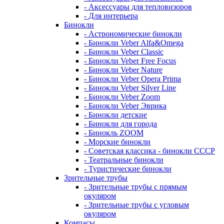
- Аксессуары для тепловизоров
- Для интерьера
Бинокли
- Астрономические бинокли
- Бинокли Veber Alfa&Omega
- Бинокли Veber Classic
- Бинокли Veber Free Focus
- Бинокли Veber Nature
- Бинокли Veber Opera Prima
- Бинокли Veber Silver Line
- Бинокли Veber Zoom
- Бинокли Veber Эврика
- Бинокли детские
- Бинокли для города
- Бинокль ZOOM
- Морские бинокли
- Советская классика - бинокли СССР
- Театральные бинокли
- Туристические бинокли
Зрительные трубы
- Зрительные трубы с прямым
окуляром
- Зрительные трубы с угловым
окуляром
Компасы