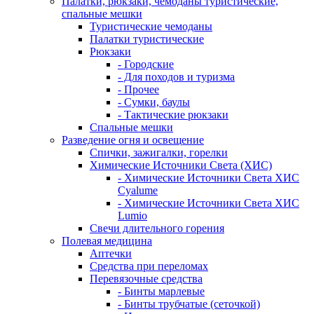
Палатки, рюкзаки, чемоданы туристические,
спальные мешки
Туристические чемоданы
Палатки туристические
Рюкзаки
- Городские
- Для походов и туризма
- Прочее
- Сумки, баулы
- Тактические рюкзаки
Спальные мешки
Разведение огня и освещение
Спички, зажигалки, горелки
Химические Источники Света (ХИС)
- Химические Источники Света ХИС
Cyalume
- Химические Источники Света ХИС
Lumio
Свечи длительного горения
Полевая медицина
Аптечки
Средства при переломах
Перевязочные средства
- Бинты марлевые
- Бинты трубчатые (сеточкой)