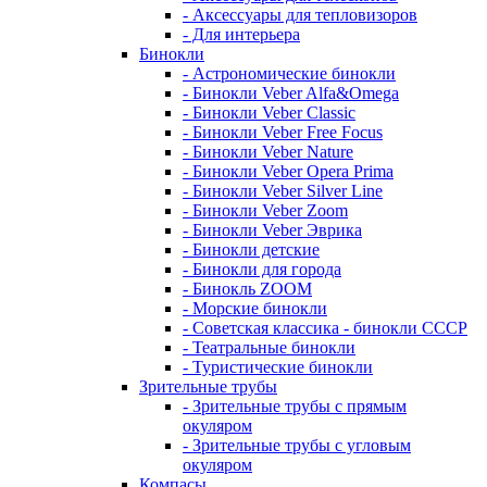
- Аксессуары для тепловизоров
- Для интерьера
Бинокли
- Астрономические бинокли
- Бинокли Veber Alfa&Omega
- Бинокли Veber Classic
- Бинокли Veber Free Focus
- Бинокли Veber Nature
- Бинокли Veber Opera Prima
- Бинокли Veber Silver Line
- Бинокли Veber Zoom
- Бинокли Veber Эврика
- Бинокли детские
- Бинокли для города
- Бинокль ZOOM
- Морские бинокли
- Советская классика - бинокли СССР
- Театральные бинокли
- Туристические бинокли
Зрительные трубы
- Зрительные трубы с прямым
окуляром
- Зрительные трубы с угловым
окуляром
Компасы