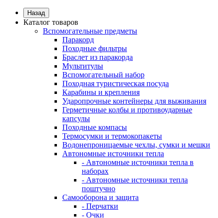
Назад
Каталог товаров
Вспомогательные предметы
Паракорд
Походные фильтры
Браслет из паракорда
Мультитулы
Вспомогательный набор
Походная туристическая посуда
Карабины и крепления
Ударопрочные контейнеры для выживания
Герметичные колбы и противоударные
капсулы
Походные компасы
Термосумки и термокопакеты
Водонепроницаемые чехлы, сумки и мешки
Автономные источники тепла
- Автономные источники тепла в
наборах
- Автономные источники тепла
поштучно
Самооборона и защита
- Перчатки
- Очки