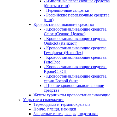
- Импортные перевязочные средства
(бинты и ипп)
- Перевязочные салфетки
- Российские перевязочные средства
(ипп)
Кровоостанавливающие средства
- Кровоостанавливающие средства
Celox (Селокс, Целокс)
- Кровоостанавливающие средства
Quikclot (Квиклот)
- Кровоостанавливающие средства
Гемофлекс (Hemoflex)
- Кровоостанавливающие средства
ГепоГлос
- Кровоостанавливающие средства
КровеСТОП
- Кровоостанавливающие средства
серии Боевой бинт
- Прочие кровоостанавливающие
средства
Жгуты турникеты кровоостанавливающие.
Укрытие и снаряжение
Термоодеяла и термопокрывала
Пончо, плащи, накидки
Защитные тенты, ковры, подстилки