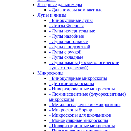
Лазерные дальномеры
- Дальномеры компактные
Лупы и линзы
- Бинокулярные лупы
- Линзы Френеля
- Лупы измерительные
- Лупы налобные
- Лупы настольные
- Лупы с подсветкой
- Лупы с ручкой
- Лупы складные
- Лупы-лампы (косметологические
лупы с подсветкой)
Микроскопы
- Бинокулярные микроскопы
- Детские микроскопы
- Инвертированные микроскопы
- Люминесцентные (флуоресцентные)
микроскопы
- Металлографические микроскопы
- Микроскопы Soptop
- Микроскопы для школьников
- Монокулярные микроскопы
- Поляризационные микроскопы
- Промышленные микроскопы