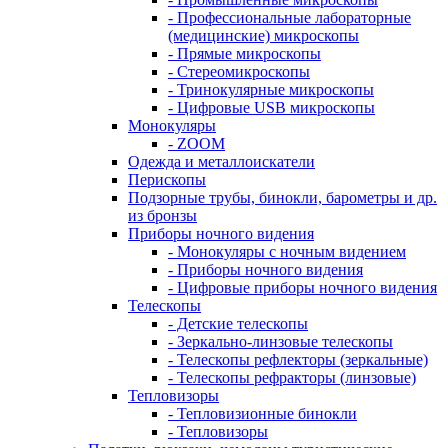
- Профессиональные лабораторные
(медицинские) микроскопы
- Прямые микроскопы
- Стереомикроскопы
- Тринокулярные микроскопы
- Цифровые USB микроскопы
Монокуляры
- ZOOM
Одежда и металлоискатели
Перископы
Подзорные трубы, бинокли, барометры и др.
из бронзы
Приборы ночного видения
- Монокуляры с ночным видением
- Приборы ночного видения
- Цифровые приборы ночного видения
Телескопы
- Детские телескопы
- Зеркально-линзовые телескопы
- Телескопы рефлекторы (зеркальные)
- Телескопы рефракторы (линзовые)
Тепловизоры
- Тепловизионные бинокли
- Тепловизоры