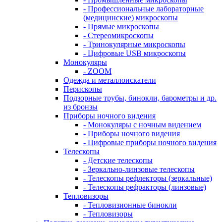
- Профессиональные лабораторные
(медицинские) микроскопы
- Прямые микроскопы
- Стереомикроскопы
- Тринокулярные микроскопы
- Цифровые USB микроскопы
Монокуляры
- ZOOM
Одежда и металлоискатели
Перископы
Подзорные трубы, бинокли, барометры и др.
из бронзы
Приборы ночного видения
- Монокуляры с ночным видением
- Приборы ночного видения
- Цифровые приборы ночного видения
Телескопы
- Детские телескопы
- Зеркально-линзовые телескопы
- Телескопы рефлекторы (зеркальные)
- Телескопы рефракторы (линзовые)
Тепловизоры
- Тепловизионные бинокли
- Тепловизоры