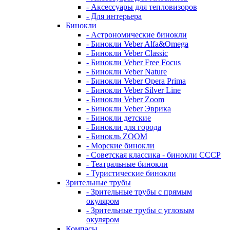
- Аксессуары для тепловизоров
- Для интерьера
Бинокли
- Астрономические бинокли
- Бинокли Veber Alfa&Omega
- Бинокли Veber Classic
- Бинокли Veber Free Focus
- Бинокли Veber Nature
- Бинокли Veber Opera Prima
- Бинокли Veber Silver Line
- Бинокли Veber Zoom
- Бинокли Veber Эврика
- Бинокли детские
- Бинокли для города
- Бинокль ZOOM
- Морские бинокли
- Советская классика - бинокли СССР
- Театральные бинокли
- Туристические бинокли
Зрительные трубы
- Зрительные трубы с прямым
окуляром
- Зрительные трубы с угловым
окуляром
Компасы