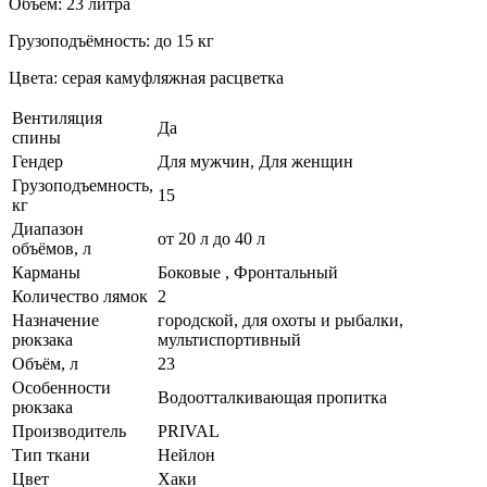
Объём: 23 литра
Грузоподъёмность: до 15 кг
Цвета: серая камуфляжная расцветка
Вентиляция
Да
спины
Гендер
Для мужчин, Для женщин
Грузоподъемность,
15
кг
Диапазон
от 20 л до 40 л
объёмов, л
Карманы
Боковые , Фронтальный
Количество лямок
2
Назначение
городской, для охоты и рыбалки,
рюкзака
мультиспортивный
Объём, л
23
Особенности
Водоотталкивающая пропитка
рюкзака
Производитель
PRIVAL
Тип ткани
Нейлон
Цвет
Хаки