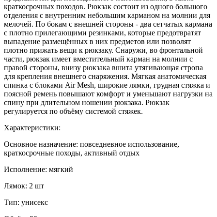
краткосрочных походов. Рюкзак состоит из одного большого
отделения с внутренним небольшим карманом на молнии для
мелочей. По бокам с внешней стороны - два сетчатых кармана
с плотно прилегающими резинками, которые предотвратят
выпадение размещённых в них предметов или позволят
плотно прижать вещи к рюкзаку. Снаружи, во фронтальной
части, рюкзак имеет вместительный карман на молнии с
правой стороны, внизу рюкзака вшита утягивающая стропа
для крепления внешнего снаряжения. Мягкая анатомическая
спинка с блоками Air Mesh, широкие лямки, грудная стяжка и
поясной ремень повышают комфорт и уменьшают нагрузки на
спину при длительном ношении рюкзака. Рюкзак
регулируется по объёму системой стяжек.
Характеристики:
Основное назначение: повседневное использование,
краткосрочные походы, активный отдых
Исполнение: мягкий
Лямок: 2 шт
Тип: унисекс