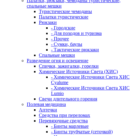
Палатки, рюкзаки, чемоданы туристические,
спальные мешки
Туристические чемоданы
Палатки туристические
Рюкзаки
- Городские
- Для походов и туризма
- Прочее
- Сумки, баулы
- Тактические рюкзаки
Спальные мешки
Разведение огня и освещение
Спички, зажигалки, горелки
Химические Источники Света (ХИС)
- Химические Источники Света ХИС
Cyalume
- Химические Источники Света ХИС
Lumio
Свечи длительного горения
Полевая медицина
Аптечки
Средства при переломах
Перевязочные средства
- Бинты марлевые
- Бинты трубчатые (сеточкой)