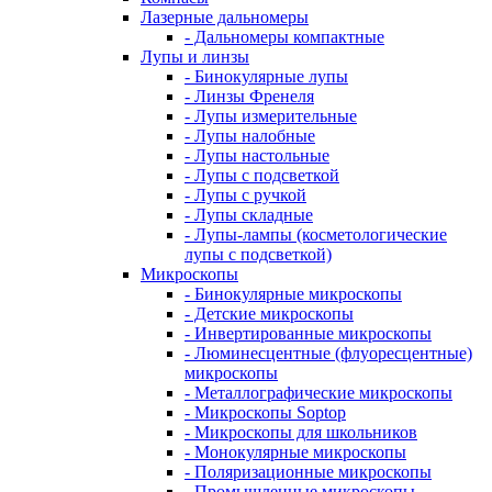
Лазерные дальномеры
- Дальномеры компактные
Лупы и линзы
- Бинокулярные лупы
- Линзы Френеля
- Лупы измерительные
- Лупы налобные
- Лупы настольные
- Лупы с подсветкой
- Лупы с ручкой
- Лупы складные
- Лупы-лампы (косметологические
лупы с подсветкой)
Микроскопы
- Бинокулярные микроскопы
- Детские микроскопы
- Инвертированные микроскопы
- Люминесцентные (флуоресцентные)
микроскопы
- Металлографические микроскопы
- Микроскопы Soptop
- Микроскопы для школьников
- Монокулярные микроскопы
- Поляризационные микроскопы
- Промышленные микроскопы