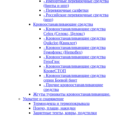
- Импортные перевязочные средства
(бинты и ипп)
- Перевязочные салфетки
- Российские перевязочные средства
(ипп)
Кровоостанавливающие средства
- Кровоостанавливающие средства
Celox (Селокс, Целокс)
- Кровоостанавливающие средства
Quikclot (Квиклот)
- Кровоостанавливающие средства
Гемофлекс (Hemoflex)
- Кровоостанавливающие средства
ГепоГлос
- Кровоостанавливающие средства
КровеСТОП
- Кровоостанавливающие средства
серии Боевой бинт
- Прочие кровоостанавливающие
средства
Жгуты турникеты кровоостанавливающие.
Укрытие и снаряжение
Термоодеяла и термопокрывала
Пончо, плащи, накидки
Защитные тенты, ковры, подстилки