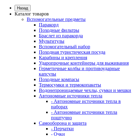
Назад
Каталог товаров
Вспомогательные предметы
Паракорд
Походные фильтры
Браслет из паракорда
Мультитулы
Вспомогательный набор
Походная туристическая посуда
Карабины и крепления
Ударопрочные контейнеры для выживания
Герметичные колбы и противоударные
капсулы
Походные компасы
Термосумки и термокопакеты
Водонепроницаемые чехлы, сумки и мешки
Автономные источники тепла
- Автономные источники тепла в
наборах
- Автономные источники тепла
поштучно
Самооборона и защита
- Перчатки
- Очки