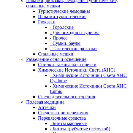
Палатки, рюкзаки, чемоданы туристические,
спальные мешки
Туристические чемоданы
Палатки туристические
Рюкзаки
- Городские
- Для походов и туризма
- Прочее
- Сумки, баулы
- Тактические рюкзаки
Спальные мешки
Разведение огня и освещение
Спички, зажигалки, горелки
Химические Источники Света (ХИС)
- Химические Источники Света ХИС
Cyalume
- Химические Источники Света ХИС
Lumio
Свечи длительного горения
Полевая медицина
Аптечки
Средства при переломах
Перевязочные средства
- Бинты марлевые
- Бинты трубчатые (сеточкой)