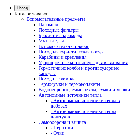
Назад
Каталог товаров
Вспомогательные предметы
Паракорд
Походные фильтры
Браслет из паракорда
Мультитулы
Вспомогательный набор
Походная туристическая посуда
Карабины и крепления
Ударопрочные контейнеры для выживания
Герметичные колбы и противоударные
капсулы
Походные компасы
Термосумки и термокопакеты
Водонепроницаемые чехлы, сумки и мешки
Автономные источники тепла
- Автономные источники тепла в
наборах
- Автономные источники тепла
поштучно
Самооборона и защита
- Перчатки
- Очки