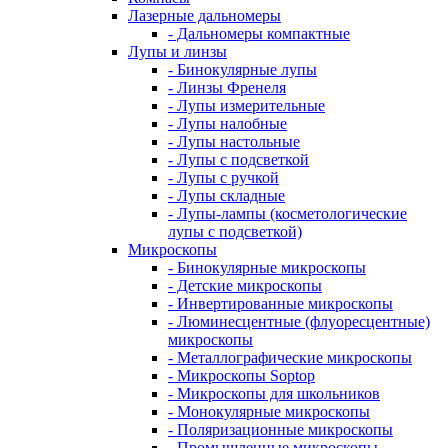
Лазерные дальномеры
- Дальномеры компактные
Лупы и линзы
- Бинокулярные лупы
- Линзы Френеля
- Лупы измерительные
- Лупы налобные
- Лупы настольные
- Лупы с подсветкой
- Лупы с ручкой
- Лупы складные
- Лупы-лампы (косметологические
лупы с подсветкой)
Микроскопы
- Бинокулярные микроскопы
- Детские микроскопы
- Инвертированные микроскопы
- Люминесцентные (флуоресцентные)
микроскопы
- Металлографические микроскопы
- Микроскопы Soptop
- Микроскопы для школьников
- Монокулярные микроскопы
- Поляризационные микроскопы
- Промышленные микроскопы