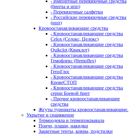
- Импортные перевязочные средства
(бинты и ипп)
- Перевязочные салфетки
- Российские перевязочные средства
(ипп)
Кровоостанавливающие средства
- Кровоостанавливающие средства
Celox (Селокс, Целокс)
- Кровоостанавливающие средства
Quikclot (Квиклот)
- Кровоостанавливающие средства
Гемофлекс (Hemoflex)
- Кровоостанавливающие средства
ГепоГлос
- Кровоостанавливающие средства
КровеСТОП
- Кровоостанавливающие средства
серии Боевой бинт
- Прочие кровоостанавливающие
средства
Жгуты турникеты кровоостанавливающие.
Укрытие и снаряжение
Термоодеяла и термопокрывала
Пончо, плащи, накидки
Защитные тенты, ковры, подстилки