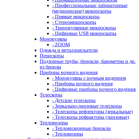
- Профессиональные лабораторные
(медицинские) микроскопы
- Прямые микроскопы
- Стереомикроскопы
- Тринокулярные микроскопы
- Цифровые USB микроскопы
Монокуляры
- ZOOM
Одежда и металлоискатели
Перископы
Подзорные трубы, бинокли, барометры и др.
из бронзы
Приборы ночного видения
- Монокуляры с ночным видением
- Приборы ночного видения
- Цифровые приборы ночного видения
Телескопы
- Детские телескопы
- Зеркально-линзовые телескопы
- Телескопы рефлекторы (зеркальные)
- Телескопы рефракторы (линзовые)
Тепловизоры
- Тепловизионные бинокли
- Тепловизоры