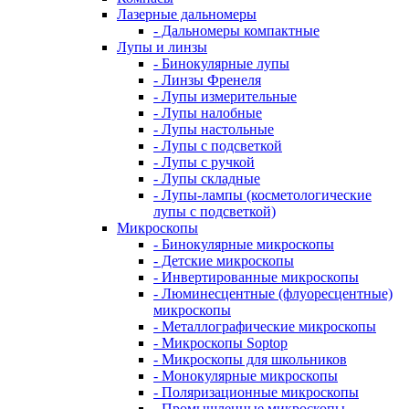
Лазерные дальномеры
- Дальномеры компактные
Лупы и линзы
- Бинокулярные лупы
- Линзы Френеля
- Лупы измерительные
- Лупы налобные
- Лупы настольные
- Лупы с подсветкой
- Лупы с ручкой
- Лупы складные
- Лупы-лампы (косметологические
лупы с подсветкой)
Микроскопы
- Бинокулярные микроскопы
- Детские микроскопы
- Инвертированные микроскопы
- Люминесцентные (флуоресцентные)
микроскопы
- Металлографические микроскопы
- Микроскопы Soptop
- Микроскопы для школьников
- Монокулярные микроскопы
- Поляризационные микроскопы
- Промышленные микроскопы