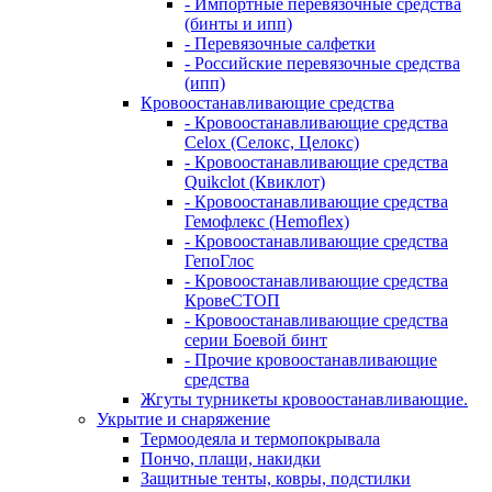
- Импортные перевязочные средства
(бинты и ипп)
- Перевязочные салфетки
- Российские перевязочные средства
(ипп)
Кровоостанавливающие средства
- Кровоостанавливающие средства
Celox (Селокс, Целокс)
- Кровоостанавливающие средства
Quikclot (Квиклот)
- Кровоостанавливающие средства
Гемофлекс (Hemoflex)
- Кровоостанавливающие средства
ГепоГлос
- Кровоостанавливающие средства
КровеСТОП
- Кровоостанавливающие средства
серии Боевой бинт
- Прочие кровоостанавливающие
средства
Жгуты турникеты кровоостанавливающие.
Укрытие и снаряжение
Термоодеяла и термопокрывала
Пончо, плащи, накидки
Защитные тенты, ковры, подстилки