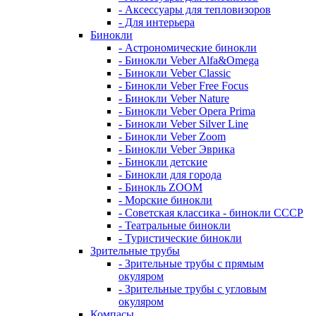
- Аксессуары для тепловизоров
- Для интерьера
Бинокли
- Астрономические бинокли
- Бинокли Veber Alfa&Omega
- Бинокли Veber Classic
- Бинокли Veber Free Focus
- Бинокли Veber Nature
- Бинокли Veber Opera Prima
- Бинокли Veber Silver Line
- Бинокли Veber Zoom
- Бинокли Veber Эврика
- Бинокли детские
- Бинокли для города
- Бинокль ZOOM
- Морские бинокли
- Советская классика - бинокли СССР
- Театральные бинокли
- Туристические бинокли
Зрительные трубы
- Зрительные трубы с прямым
окуляром
- Зрительные трубы с угловым
окуляром
Компасы