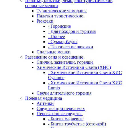
Палатки, рюкзаки, чемоданы туристические,
спальные мешки
Туристические чемоданы
Палатки туристические
Рюкзаки
- Городские
- Для походов и туризма
- Прочее
- Сумки, баулы
- Тактические рюкзаки
Спальные мешки
Разведение огня и освещение
Спички, зажигалки, горелки
Химические Источники Света (ХИС)
- Химические Источники Света ХИС
Cyalume
- Химические Источники Света ХИС
Lumio
Свечи длительного горения
Полевая медицина
Аптечки
Средства при переломах
Перевязочные средства
- Бинты марлевые
- Бинты трубчатые (сеточкой)