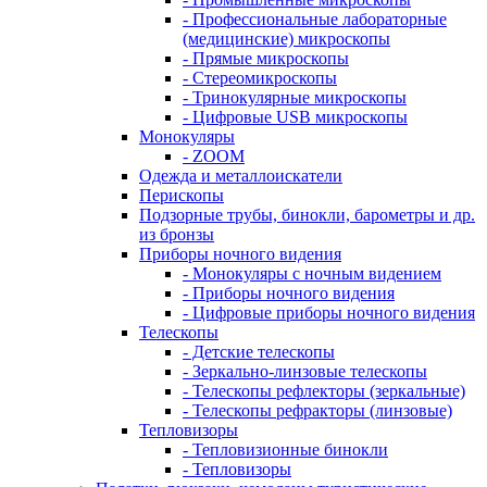
- Профессиональные лабораторные
(медицинские) микроскопы
- Прямые микроскопы
- Стереомикроскопы
- Тринокулярные микроскопы
- Цифровые USB микроскопы
Монокуляры
- ZOOM
Одежда и металлоискатели
Перископы
Подзорные трубы, бинокли, барометры и др.
из бронзы
Приборы ночного видения
- Монокуляры с ночным видением
- Приборы ночного видения
- Цифровые приборы ночного видения
Телескопы
- Детские телескопы
- Зеркально-линзовые телескопы
- Телескопы рефлекторы (зеркальные)
- Телескопы рефракторы (линзовые)
Тепловизоры
- Тепловизионные бинокли
- Тепловизоры