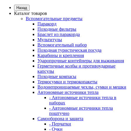
Назад
Каталог товаров
Вспомогательные предметы
Паракорд
Походные фильтры
Браслет из паракорда
Мультитулы
Вспомогательный набор
Походная туристическая посуда
Карабины и крепления
Ударопрочные контейнеры для выживания
Герметичные колбы и противоударные
капсулы
Походные компасы
Термосумки и термокопакеты
Водонепроницаемые чехлы, сумки и мешки
Автономные источники тепла
- Автономные источники тепла в
наборах
- Автономные источники тепла
поштучно
Самооборона и защита
- Перчатки
- Очки