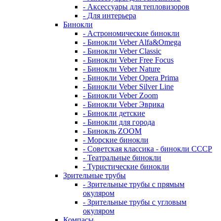
- Аксессуары для тепловизоров
- Для интерьера
Бинокли
- Астрономические бинокли
- Бинокли Veber Alfa&Omega
- Бинокли Veber Classic
- Бинокли Veber Free Focus
- Бинокли Veber Nature
- Бинокли Veber Opera Prima
- Бинокли Veber Silver Line
- Бинокли Veber Zoom
- Бинокли Veber Эврика
- Бинокли детские
- Бинокли для города
- Бинокль ZOOM
- Морские бинокли
- Советская классика - бинокли СССР
- Театральные бинокли
- Туристические бинокли
Зрительные трубы
- Зрительные трубы с прямым
окуляром
- Зрительные трубы с угловым
окуляром
Компасы