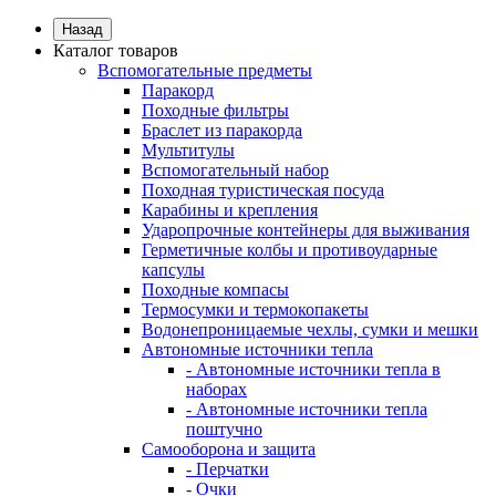
Назад
Каталог товаров
Вспомогательные предметы
Паракорд
Походные фильтры
Браслет из паракорда
Мультитулы
Вспомогательный набор
Походная туристическая посуда
Карабины и крепления
Ударопрочные контейнеры для выживания
Герметичные колбы и противоударные
капсулы
Походные компасы
Термосумки и термокопакеты
Водонепроницаемые чехлы, сумки и мешки
Автономные источники тепла
- Автономные источники тепла в
наборах
- Автономные источники тепла
поштучно
Самооборона и защита
- Перчатки
- Очки