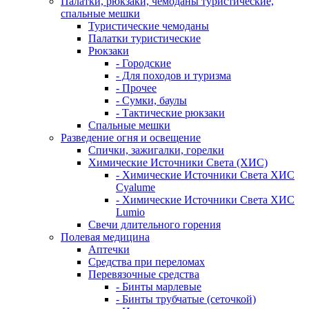
Палатки, рюкзаки, чемоданы туристические,
спальные мешки
Туристические чемоданы
Палатки туристические
Рюкзаки
- Городские
- Для походов и туризма
- Прочее
- Сумки, баулы
- Тактические рюкзаки
Спальные мешки
Разведение огня и освещение
Спички, зажигалки, горелки
Химические Источники Света (ХИС)
- Химические Источники Света ХИС
Cyalume
- Химические Источники Света ХИС
Lumio
Свечи длительного горения
Полевая медицина
Аптечки
Средства при переломах
Перевязочные средства
- Бинты марлевые
- Бинты трубчатые (сеточкой)