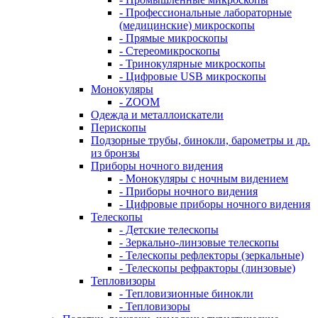
- Профессиональные лабораторные
(медицинские) микроскопы
- Прямые микроскопы
- Стереомикроскопы
- Тринокулярные микроскопы
- Цифровые USB микроскопы
Монокуляры
- ZOOM
Одежда и металлоискатели
Перископы
Подзорные трубы, бинокли, барометры и др.
из бронзы
Приборы ночного видения
- Монокуляры с ночным видением
- Приборы ночного видения
- Цифровые приборы ночного видения
Телескопы
- Детские телескопы
- Зеркально-линзовые телескопы
- Телескопы рефлекторы (зеркальные)
- Телескопы рефракторы (линзовые)
Тепловизоры
- Тепловизионные бинокли
- Тепловизоры