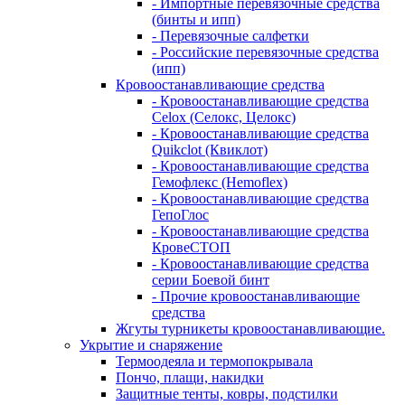
- Импортные перевязочные средства
(бинты и ипп)
- Перевязочные салфетки
- Российские перевязочные средства
(ипп)
Кровоостанавливающие средства
- Кровоостанавливающие средства
Celox (Селокс, Целокс)
- Кровоостанавливающие средства
Quikclot (Квиклот)
- Кровоостанавливающие средства
Гемофлекс (Hemoflex)
- Кровоостанавливающие средства
ГепоГлос
- Кровоостанавливающие средства
КровеСТОП
- Кровоостанавливающие средства
серии Боевой бинт
- Прочие кровоостанавливающие
средства
Жгуты турникеты кровоостанавливающие.
Укрытие и снаряжение
Термоодеяла и термопокрывала
Пончо, плащи, накидки
Защитные тенты, ковры, подстилки