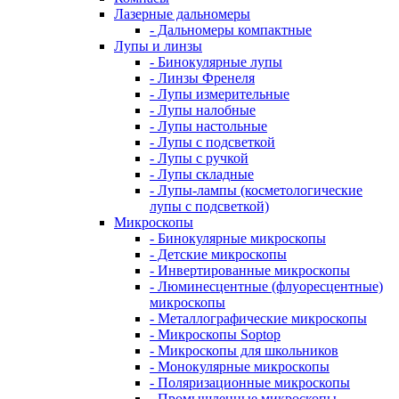
Лазерные дальномеры
- Дальномеры компактные
Лупы и линзы
- Бинокулярные лупы
- Линзы Френеля
- Лупы измерительные
- Лупы налобные
- Лупы настольные
- Лупы с подсветкой
- Лупы с ручкой
- Лупы складные
- Лупы-лампы (косметологические
лупы с подсветкой)
Микроскопы
- Бинокулярные микроскопы
- Детские микроскопы
- Инвертированные микроскопы
- Люминесцентные (флуоресцентные)
микроскопы
- Металлографические микроскопы
- Микроскопы Soptop
- Микроскопы для школьников
- Монокулярные микроскопы
- Поляризационные микроскопы
- Промышленные микроскопы