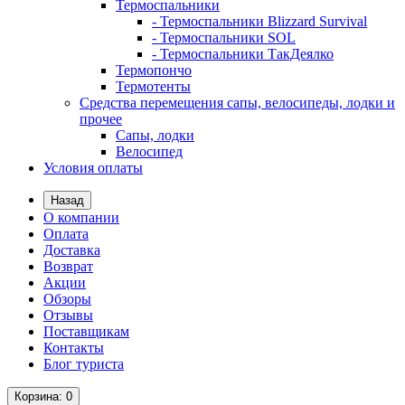
Термоспальники
- Термоспальники Blizzard Survival
- Термоспальники SOL
- Термоспальники ТакДеялко
Термопончо
Термотенты
Средства перемещения сапы, велосипеды, лодки и
прочее
Сапы, лодки
Велосипед
Условия оплаты
Назад
О компании
Оплата
Доставка
Возврат
Акции
Обзоры
Отзывы
Поставщикам
Контакты
Блог туриста
Корзина
: 0