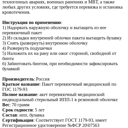
техногенных авариях, военных ранениях и МВТ, а также
любых других условиях, где требуется перевязка и остановка
кровотечения.
Инструкция по применению
:
1) Надорвать наружную оболочку и вытащить из нее
перевязочный пакет
2) Из складки внутренней облочки пакета вытащить булавку
3) Снять (развернуть) внутренюю оболочку
4) Развернуть подушечки
5) Наложить их на рану или ожог стороной, свободной от
бинта
6) Забинтовать бинтом, при необходимости зафиксировать
булавкой
Производитель
: Россия
Краткое название
: Пакет перевязочный медицинский по
ГОС 1179-93
Полное название
: акет перевязочный медицинский
индвидуальный стерильный ИПП-1 в резиновой оболочке
Вес
: 70 грамм
Срок годности
: 5 лет
Состав
: ипп, булавка
Сертификация
: Соответствует ГОСТ 1179-93, имеет
Регистрационное удостоверение №ФСР 20\07563