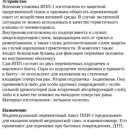
Устройство
:
Внешняя упаковка ИПП-1 изготовлена из защитной
прорезиненной ткани и призвана оберегать перевязочный
пакет от воздействия внешней среды. В случае экстренной
ситуации ее можно использовать в качестве герметичного
клапана от пневмоторакса.
Внутренняя изготовлена из подпергамента и служит
амортизирующим слоем, защищающим ипп от тряски и
развертывания, а также служа дополнительным слоем защиты
на случай нарушения герметичности. В комплект также
входит безопасная булавка для фиксации перевязки (вложена
во внутреннюю оболочку).
Сам ИПП состоит из двух перевязочных подушечек и
марлевого бинта. Одна из подушечек неподвижна и пришита
к бинту - ее используют для наложения на статичные
входящие отверстия ран. Вторая подушечка - подвижная. Она
применяется либо для особо крупных повреждений с особо
сильной кровопотерей (как вторичный абсорбирующий слой),
либо и в качестве повязки на выходное отверстие раны.
Материал изготовления - нетканое полотно.
Назначение
:
Индивидуальный перевязочный пакет ППИ-1 предназначен
для оказания первой медицинской само- и взаимопомощи. Его
применяют для перевязки при бытовых повреждениях, ДТП,