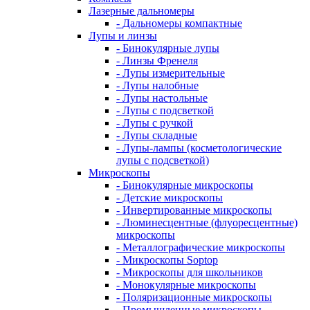
Лазерные дальномеры
- Дальномеры компактные
Лупы и линзы
- Бинокулярные лупы
- Линзы Френеля
- Лупы измерительные
- Лупы налобные
- Лупы настольные
- Лупы с подсветкой
- Лупы с ручкой
- Лупы складные
- Лупы-лампы (косметологические
лупы с подсветкой)
Микроскопы
- Бинокулярные микроскопы
- Детские микроскопы
- Инвертированные микроскопы
- Люминесцентные (флуоресцентные)
микроскопы
- Металлографические микроскопы
- Микроскопы Soptop
- Микроскопы для школьников
- Монокулярные микроскопы
- Поляризационные микроскопы
- Промышленные микроскопы