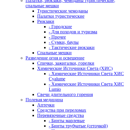
Палатки, рюкзаки, чемоданы туристические,
спальные мешки
Туристические чемоданы
Палатки туристические
Рюкзаки
- Городские
- Для походов и туризма
- Прочее
- Сумки, баулы
- Тактические рюкзаки
Спальные мешки
Разведение огня и освещение
Спички, зажигалки, горелки
Химические Источники Света (ХИС)
- Химические Источники Света ХИС
Cyalume
- Химические Источники Света ХИС
Lumio
Свечи длительного горения
Полевая медицина
Аптечки
Средства при переломах
Перевязочные средства
- Бинты марлевые
- Бинты трубчатые (сеточкой)