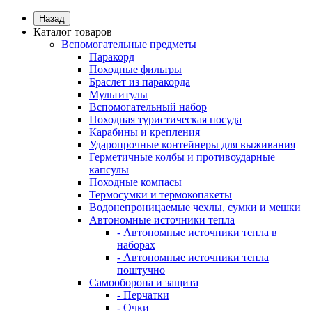
Назад
Каталог товаров
Вспомогательные предметы
Паракорд
Походные фильтры
Браслет из паракорда
Мультитулы
Вспомогательный набор
Походная туристическая посуда
Карабины и крепления
Ударопрочные контейнеры для выживания
Герметичные колбы и противоударные
капсулы
Походные компасы
Термосумки и термокопакеты
Водонепроницаемые чехлы, сумки и мешки
Автономные источники тепла
- Автономные источники тепла в
наборах
- Автономные источники тепла
поштучно
Самооборона и защита
- Перчатки
- Очки