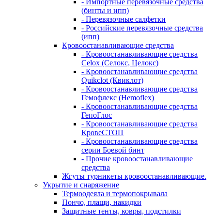
- Импортные перевязочные средства
(бинты и ипп)
- Перевязочные салфетки
- Российские перевязочные средства
(ипп)
Кровоостанавливающие средства
- Кровоостанавливающие средства
Celox (Селокс, Целокс)
- Кровоостанавливающие средства
Quikclot (Квиклот)
- Кровоостанавливающие средства
Гемофлекс (Hemoflex)
- Кровоостанавливающие средства
ГепоГлос
- Кровоостанавливающие средства
КровеСТОП
- Кровоостанавливающие средства
серии Боевой бинт
- Прочие кровоостанавливающие
средства
Жгуты турникеты кровоостанавливающие.
Укрытие и снаряжение
Термоодеяла и термопокрывала
Пончо, плащи, накидки
Защитные тенты, ковры, подстилки