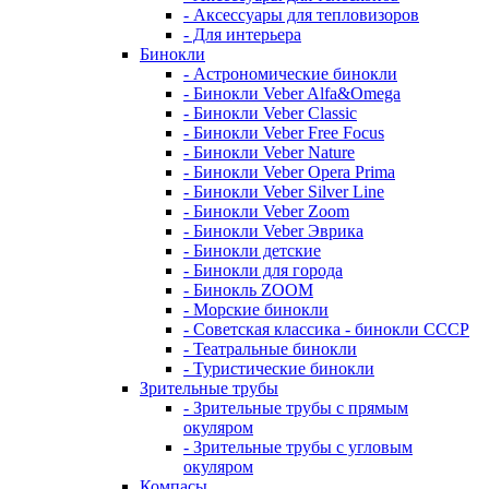
- Аксессуары для тепловизоров
- Для интерьера
Бинокли
- Астрономические бинокли
- Бинокли Veber Alfa&Omega
- Бинокли Veber Classic
- Бинокли Veber Free Focus
- Бинокли Veber Nature
- Бинокли Veber Opera Prima
- Бинокли Veber Silver Line
- Бинокли Veber Zoom
- Бинокли Veber Эврика
- Бинокли детские
- Бинокли для города
- Бинокль ZOOM
- Морские бинокли
- Советская классика - бинокли СССР
- Театральные бинокли
- Туристические бинокли
Зрительные трубы
- Зрительные трубы с прямым
окуляром
- Зрительные трубы с угловым
окуляром
Компасы