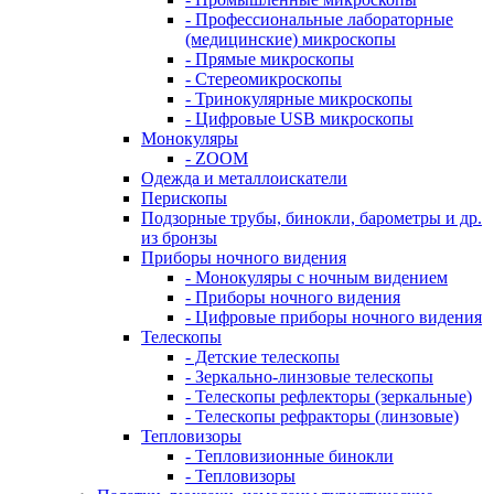
- Профессиональные лабораторные
(медицинские) микроскопы
- Прямые микроскопы
- Стереомикроскопы
- Тринокулярные микроскопы
- Цифровые USB микроскопы
Монокуляры
- ZOOM
Одежда и металлоискатели
Перископы
Подзорные трубы, бинокли, барометры и др.
из бронзы
Приборы ночного видения
- Монокуляры с ночным видением
- Приборы ночного видения
- Цифровые приборы ночного видения
Телескопы
- Детские телескопы
- Зеркально-линзовые телескопы
- Телескопы рефлекторы (зеркальные)
- Телескопы рефракторы (линзовые)
Тепловизоры
- Тепловизионные бинокли
- Тепловизоры