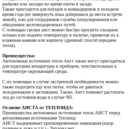
рыбалке или засидке во время охоты в засаде.
Также пригодится для поездок и командировок в холодное
время года (не замерзнуть пока доберешься до места встречи
зимой), или для сотрудников службы патрулирования или
обходчиков железнодорожных путей.
С помощью грелки аист можно быстро прогреть спальник
осенью или поднять температуру в палатке, примотав их к
влажным камням или кирпичу (древний способ передачи
тепла).
Преимущества:
Автономные источники тепла Аист также могут пригодиться
для подогрева аппаратуры и приборов, чувствительных к
температуре окружающей среды.
С их помощью в случае экстренной необходимости можно
также подогреть еду или питье, чтобы не давиться
холодненьким и застывшим. Также, Аист поможет растопить
лед до состояния воды в случае ЧП.
Отличие АИСТА от ТЕПЛОИДА:
Преимущества автономных источников тепла АИСТ перед
автономными источниками Теплоид:
АИСТ выдерживает кратковременные намокания (напр.
падение в лужу и т.п.) - Теплоид нет.