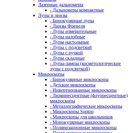
Лазерные дальномеры
- Дальномеры компактные
Лупы и линзы
- Бинокулярные лупы
- Линзы Френеля
- Лупы измерительные
- Лупы налобные
- Лупы настольные
- Лупы с подсветкой
- Лупы с ручкой
- Лупы складные
- Лупы-лампы (косметологические
лупы с подсветкой)
Микроскопы
- Бинокулярные микроскопы
- Детские микроскопы
- Инвертированные микроскопы
- Люминесцентные (флуоресцентные)
микроскопы
- Металлографические микроскопы
- Микроскопы Soptop
- Микроскопы для школьников
- Монокулярные микроскопы
- Поляризационные микроскопы
- Промышленные микроскопы