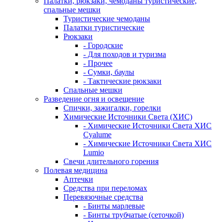
Палатки, рюкзаки, чемоданы туристические,
спальные мешки
Туристические чемоданы
Палатки туристические
Рюкзаки
- Городские
- Для походов и туризма
- Прочее
- Сумки, баулы
- Тактические рюкзаки
Спальные мешки
Разведение огня и освещение
Спички, зажигалки, горелки
Химические Источники Света (ХИС)
- Химические Источники Света ХИС
Cyalume
- Химические Источники Света ХИС
Lumio
Свечи длительного горения
Полевая медицина
Аптечки
Средства при переломах
Перевязочные средства
- Бинты марлевые
- Бинты трубчатые (сеточкой)