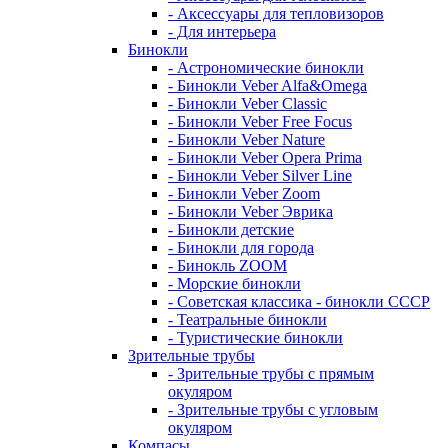
- Аксессуары для тепловизоров
- Для интерьера
Бинокли
- Астрономические бинокли
- Бинокли Veber Alfa&Omega
- Бинокли Veber Classic
- Бинокли Veber Free Focus
- Бинокли Veber Nature
- Бинокли Veber Opera Prima
- Бинокли Veber Silver Line
- Бинокли Veber Zoom
- Бинокли Veber Эврика
- Бинокли детские
- Бинокли для города
- Бинокль ZOOM
- Морские бинокли
- Советская классика - бинокли СССР
- Театральные бинокли
- Туристические бинокли
Зрительные трубы
- Зрительные трубы с прямым
окуляром
- Зрительные трубы с угловым
окуляром
Компасы