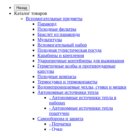
Назад
Каталог товаров
Вспомогательные предметы
Паракорд
Походные фильтры
Браслет из паракорда
Мультитулы
Вспомогательный набор
Походная туристическая посуда
Карабины и крепления
Ударопрочные контейнеры для выживания
Герметичные колбы и противоударные
капсулы
Походные компасы
Термосумки и термокопакеты
Водонепроницаемые чехлы, сумки и мешки
Автономные источники тепла
- Автономные источники тепла в
наборах
- Автономные источники тепла
поштучно
Самооборона и защита
- Перчатки
- Очки