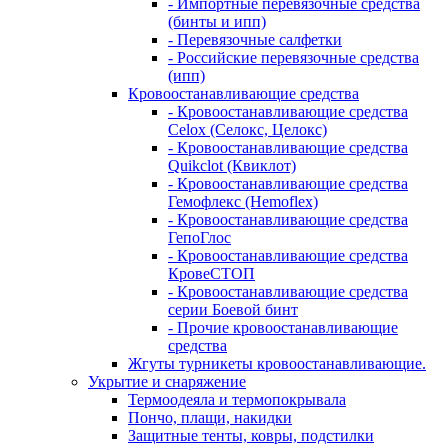
- Импортные перевязочные средства
(бинты и ипп)
- Перевязочные салфетки
- Российские перевязочные средства
(ипп)
Кровоостанавливающие средства
- Кровоостанавливающие средства
Celox (Селокс, Целокс)
- Кровоостанавливающие средства
Quikclot (Квиклот)
- Кровоостанавливающие средства
Гемофлекс (Hemoflex)
- Кровоостанавливающие средства
ГепоГлос
- Кровоостанавливающие средства
КровеСТОП
- Кровоостанавливающие средства
серии Боевой бинт
- Прочие кровоостанавливающие
средства
Жгуты турникеты кровоостанавливающие.
Укрытие и снаряжение
Термоодеяла и термопокрывала
Пончо, плащи, накидки
Защитные тенты, ковры, подстилки