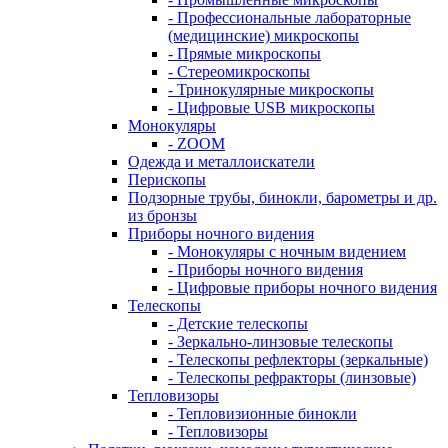
- Профессиональные лабораторные
(медицинские) микроскопы
- Прямые микроскопы
- Стереомикроскопы
- Тринокулярные микроскопы
- Цифровые USB микроскопы
Монокуляры
- ZOOM
Одежда и металлоискатели
Перископы
Подзорные трубы, бинокли, барометры и др.
из бронзы
Приборы ночного видения
- Монокуляры с ночным видением
- Приборы ночного видения
- Цифровые приборы ночного видения
Телескопы
- Детские телескопы
- Зеркально-линзовые телескопы
- Телескопы рефлекторы (зеркальные)
- Телескопы рефракторы (линзовые)
Тепловизоры
- Тепловизионные бинокли
- Тепловизоры