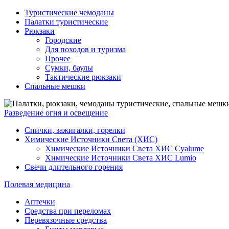
Туристические чемоданы
Палатки туристические
Рюкзаки
Городские
Для походов и туризма
Прочее
Сумки, баулы
Тактические рюкзаки
Спальные мешки
Разведение огня и освещение
Спички, зажигалки, горелки
Химические Источники Света (ХИС)
Химические Источники Света ХИС Cyalume
Химические Источники Света ХИС Lumio
Свечи длительного горения
Полевая медицина
Аптечки
Средства при переломах
Перевязочные средства