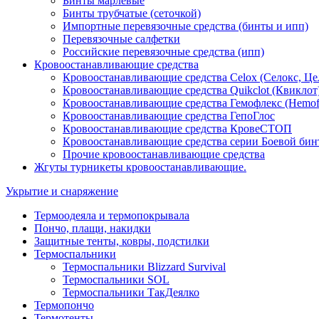
Бинты марлевые
Бинты трубчатые (сеточкой)
Импортные перевязочные средства (бинты и ипп)
Перевязочные салфетки
Российские перевязочные средства (ипп)
Кровоостанавливающие средства
Кровоостанавливающие средства Celox (Селокс, Це
Кровоостанавливающие средства Quikclot (Квиклот
Кровоостанавливающие средства Гемофлекс (Hemof
Кровоостанавливающие средства ГепоГлос
Кровоостанавливающие средства КровеСТОП
Кровоостанавливающие средства серии Боевой бин
Прочие кровоостанавливающие средства
Жгуты турникеты кровоостанавливающие.
Укрытие и снаряжение
Термоодеяла и термопокрывала
Пончо, плащи, накидки
Защитные тенты, ковры, подстилки
Термоспальники
Термоспальники Blizzard Survival
Термоспальники SOL
Термоспальники ТакДеялко
Термопончо
Термотенты