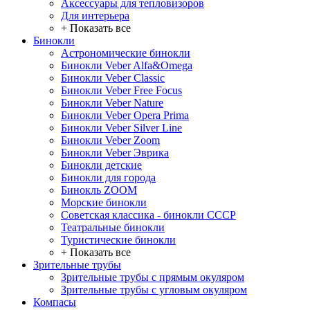
Аксессуары для тепловизоров
Для интерьера
+ Показать все
Бинокли
Астрономические бинокли
Бинокли Veber Alfa&Omega
Бинокли Veber Classic
Бинокли Veber Free Focus
Бинокли Veber Nature
Бинокли Veber Opera Prima
Бинокли Veber Silver Line
Бинокли Veber Zoom
Бинокли Veber Эврика
Бинокли детские
Бинокли для города
Бинокль ZOOM
Морские бинокли
Советская классика - бинокли СССР
Театральные бинокли
Туристические бинокли
+ Показать все
Зрительные трубы
Зрительные трубы с прямым окуляром
Зрительные трубы с угловым окуляром
Компасы