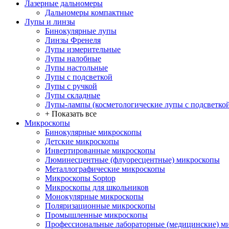
Лазерные дальномеры
Дальномеры компактные
Лупы и линзы
Бинокулярные лупы
Линзы Френеля
Лупы измерительные
Лупы налобные
Лупы настольные
Лупы с подсветкой
Лупы с ручкой
Лупы складные
Лупы-лампы (косметологические лупы с подсветко
+ Показать все
Микроскопы
Бинокулярные микроскопы
Детские микроскопы
Инвертированные микроскопы
Люминесцентные (флуоресцентные) микроскопы
Металлографические микроскопы
Микроскопы Soptop
Микроскопы для школьников
Монокулярные микроскопы
Поляризационные микроскопы
Промышленные микроскопы
Профессиональные лабораторные (медицинские) м