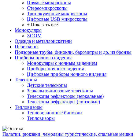
Прямые микроскопы
Стереомикроскопы
Тринокулярные микроскопы
Цифровые USB микроскопы
+ Показать все
Монокуляры
ZOOM
Одежда и металлоискатели
Перископы
Подзорные трубы, бинокли, барометры и др. из бронзы
Приборы ночного видения
Монокуляры с ночным видением
Приборы ночного видения
Цифровые приборы ночного видения
Телескопы
Детские телескопы
Зеркально-линзовые телескопы
Телескопы рефлекторы (зеркальные)
Телескопы рефракторы (линзовые)
Тепловизоры
Тепловизионные бинокли
Тепловизоры
Палатки, рюкзаки, чемоданы туристические, спальные мешки