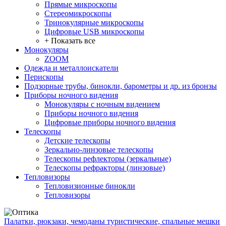
Прямые микроскопы
Стереомикроскопы
Тринокулярные микроскопы
Цифровые USB микроскопы
+ Показать все
Монокуляры
ZOOM
Одежда и металлоискатели
Перископы
Подзорные трубы, бинокли, барометры и др. из бронзы
Приборы ночного видения
Монокуляры с ночным видением
Приборы ночного видения
Цифровые приборы ночного видения
Телескопы
Детские телескопы
Зеркально-линзовые телескопы
Телескопы рефлекторы (зеркальные)
Телескопы рефракторы (линзовые)
Тепловизоры
Тепловизионные бинокли
Тепловизоры
Палатки, рюкзаки, чемоданы туристические, спальные мешки