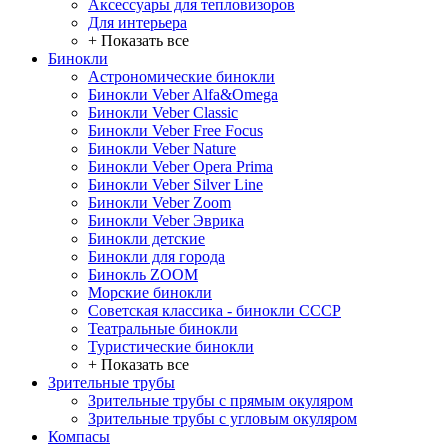
Аксессуары для тепловизоров
Для интерьера
+ Показать все
Бинокли
Астрономические бинокли
Бинокли Veber Alfa&Omega
Бинокли Veber Classic
Бинокли Veber Free Focus
Бинокли Veber Nature
Бинокли Veber Opera Prima
Бинокли Veber Silver Line
Бинокли Veber Zoom
Бинокли Veber Эврика
Бинокли детские
Бинокли для города
Бинокль ZOOM
Морские бинокли
Советская классика - бинокли СССР
Театральные бинокли
Туристические бинокли
+ Показать все
Зрительные трубы
Зрительные трубы с прямым окуляром
Зрительные трубы с угловым окуляром
Компасы