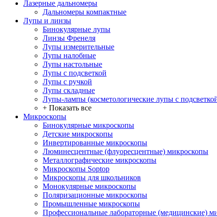
Лазерные дальномеры
Дальномеры компактные
Лупы и линзы
Бинокулярные лупы
Линзы Френеля
Лупы измерительные
Лупы налобные
Лупы настольные
Лупы с подсветкой
Лупы с ручкой
Лупы складные
Лупы-лампы (косметологические лупы с подсветко
+ Показать все
Микроскопы
Бинокулярные микроскопы
Детские микроскопы
Инвертированные микроскопы
Люминесцентные (флуоресцентные) микроскопы
Металлографические микроскопы
Микроскопы Soptop
Микроскопы для школьников
Монокулярные микроскопы
Поляризационные микроскопы
Промышленные микроскопы
Профессиональные лабораторные (медицинские) м