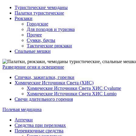
Туристические чемоданы
Палатки туристические
Рюкзаки
Городские
Для походов и туризма
Прочее
Сумки, баулы
Тактические рюкзаки
Спальные мешки
Разведение огня и освещение
Спички, зажигалки, горелки
Химические Источники Света (ХИС)
Химические Источники Света ХИС Cyalume
Химические Источники Света ХИС Lumio
Свечи длительного горения
Полевая медицина
Аптечки
Средства при переломах
Перевязочные средства