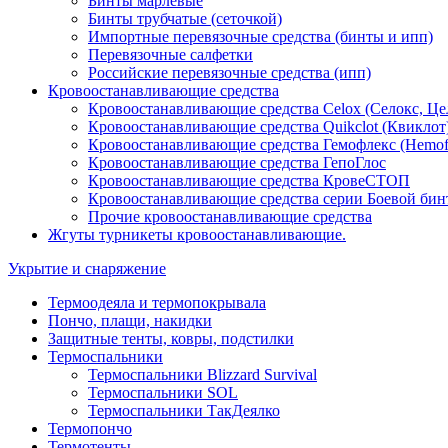
Бинты марлевые
Бинты трубчатые (сеточкой)
Импортные перевязочные средства (бинты и ипп)
Перевязочные салфетки
Российские перевязочные средства (ипп)
Кровоостанавливающие средства
Кровоостанавливающие средства Celox (Селокс, Це
Кровоостанавливающие средства Quikclot (Квиклот
Кровоостанавливающие средства Гемофлекс (Hemof
Кровоостанавливающие средства ГепоГлос
Кровоостанавливающие средства КровеСТОП
Кровоостанавливающие средства серии Боевой бин
Прочие кровоостанавливающие средства
Жгуты турникеты кровоостанавливающие.
Укрытие и снаряжение
Термоодеяла и термопокрывала
Пончо, плащи, накидки
Защитные тенты, ковры, подстилки
Термоспальники
Термоспальники Blizzard Survival
Термоспальники SOL
Термоспальники ТакДеялко
Термопончо
Термотенты