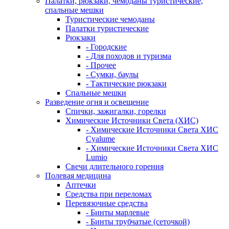
Палатки, рюкзаки, чемоданы туристические,
спальные мешки
Туристические чемоданы
Палатки туристические
Рюкзаки
- Городские
- Для походов и туризма
- Прочее
- Сумки, баулы
- Тактические рюкзаки
Спальные мешки
Разведение огня и освещение
Спички, зажигалки, горелки
Химические Источники Света (ХИС)
- Химические Источники Света ХИС
Cyalume
- Химические Источники Света ХИС
Lumio
Свечи длительного горения
Полевая медицина
Аптечки
Средства при переломах
Перевязочные средства
- Бинты марлевые
- Бинты трубчатые (сеточкой)