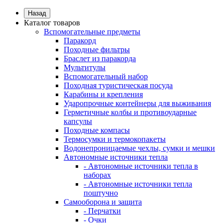
Назад
Каталог товаров
Вспомогательные предметы
Паракорд
Походные фильтры
Браслет из паракорда
Мультитулы
Вспомогательный набор
Походная туристическая посуда
Карабины и крепления
Ударопрочные контейнеры для выживания
Герметичные колбы и противоударные
капсулы
Походные компасы
Термосумки и термокопакеты
Водонепроницаемые чехлы, сумки и мешки
Автономные источники тепла
- Автономные источники тепла в
наборах
- Автономные источники тепла
поштучно
Самооборона и защита
- Перчатки
- Очки