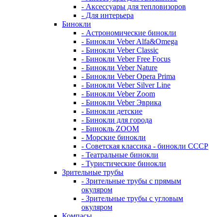
- Аксессуары для тепловизоров
- Для интерьера
Бинокли
- Астрономические бинокли
- Бинокли Veber Alfa&Omega
- Бинокли Veber Classic
- Бинокли Veber Free Focus
- Бинокли Veber Nature
- Бинокли Veber Opera Prima
- Бинокли Veber Silver Line
- Бинокли Veber Zoom
- Бинокли Veber Эврика
- Бинокли детские
- Бинокли для города
- Бинокль ZOOM
- Морские бинокли
- Советская классика - бинокли СССР
- Театральные бинокли
- Туристические бинокли
Зрительные трубы
- Зрительные трубы с прямым
окуляром
- Зрительные трубы с угловым
окуляром
Компасы