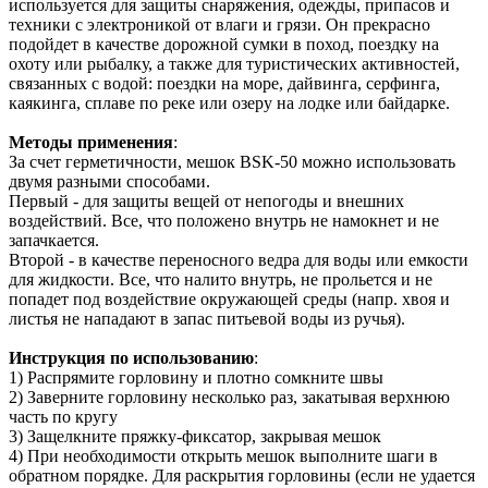
используется для защиты снаряжения, одежды, припасов и
техники с электроникой от влаги и грязи. Он прекрасно
подойдет в качестве дорожной сумки в поход, поездку на
охоту или рыбалку, а также для туристических активностей,
связанных с водой: поездки на море, дайвинга, серфинга,
каякинга, сплаве по реке или озеру на лодке или байдарке.
Методы применения
:
За счет герметичности, мешок BSK-50 можно использовать
двумя разными способами.
Первый - для защиты вещей от непогоды и внешних
воздействий. Все, что положено внутрь не намокнет и не
запачкается.
Второй - в качестве переносного ведра для воды или емкости
для жидкости. Все, что налито внутрь, не прольется и не
попадет под воздействие окружающей среды (напр. хвоя и
листья не нападают в запас питьевой воды из ручья).
Инструкция по использованию
:
1) Распрямите горловину и плотно сомкните швы
2) Заверните горловину несколько раз, закатывая верхнюю
часть по кругу
3) Защелкните пряжку-фиксатор, закрывая мешок
4) При необходимости открыть мешок выполните шаги в
обратном порядке. Для раскрытия горловины (если не удается