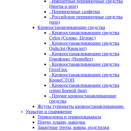
- Импортные перевязочные средства
(бинты и ипп)
- Перевязочные салфетки
- Российские перевязочные средства
(ипп)
Кровоостанавливающие средства
- Кровоостанавливающие средства
Celox (Селокс, Целокс)
- Кровоостанавливающие средства
Quikclot (Квиклот)
- Кровоостанавливающие средства
Гемофлекс (Hemoflex)
- Кровоостанавливающие средства
ГепоГлос
- Кровоостанавливающие средства
КровеСТОП
- Кровоостанавливающие средства
серии Боевой бинт
- Прочие кровоостанавливающие
средства
Жгуты турникеты кровоостанавливающие.
Укрытие и снаряжение
Термоодеяла и термопокрывала
Пончо, плащи, накидки
Защитные тенты, ковры, подстилки