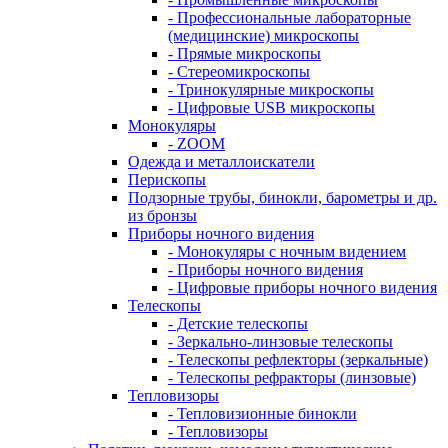
- Профессиональные лабораторные
(медицинские) микроскопы
- Прямые микроскопы
- Стереомикроскопы
- Тринокулярные микроскопы
- Цифровые USB микроскопы
Монокуляры
- ZOOM
Одежда и металлоискатели
Перископы
Подзорные трубы, бинокли, барометры и др.
из бронзы
Приборы ночного видения
- Монокуляры с ночным видением
- Приборы ночного видения
- Цифровые приборы ночного видения
Телескопы
- Детские телескопы
- Зеркально-линзовые телескопы
- Телескопы рефлекторы (зеркальные)
- Телескопы рефракторы (линзовые)
Тепловизоры
- Тепловизионные бинокли
- Тепловизоры