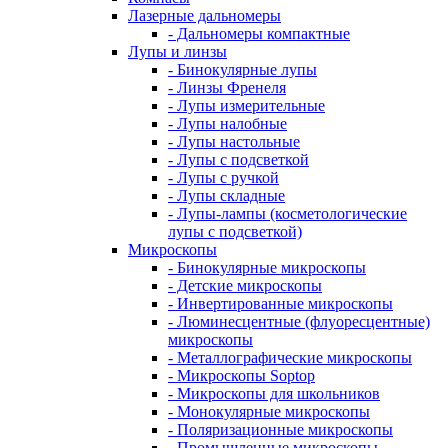
Лазерные дальномеры
- Дальномеры компактные
Лупы и линзы
- Бинокулярные лупы
- Линзы Френеля
- Лупы измерительные
- Лупы налобные
- Лупы настольные
- Лупы с подсветкой
- Лупы с ручкой
- Лупы складные
- Лупы-лампы (косметологические
лупы с подсветкой)
Микроскопы
- Бинокулярные микроскопы
- Детские микроскопы
- Инвертированные микроскопы
- Люминесцентные (флуоресцентные)
микроскопы
- Металлографические микроскопы
- Микроскопы Soptop
- Микроскопы для школьников
- Монокулярные микроскопы
- Поляризационные микроскопы
- Промышленные микроскопы