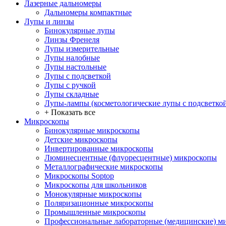
Лазерные дальномеры
Дальномеры компактные
Лупы и линзы
Бинокулярные лупы
Линзы Френеля
Лупы измерительные
Лупы налобные
Лупы настольные
Лупы с подсветкой
Лупы с ручкой
Лупы складные
Лупы-лампы (косметологические лупы с подсветко
+ Показать все
Микроскопы
Бинокулярные микроскопы
Детские микроскопы
Инвертированные микроскопы
Люминесцентные (флуоресцентные) микроскопы
Металлографические микроскопы
Микроскопы Soptop
Микроскопы для школьников
Монокулярные микроскопы
Поляризационные микроскопы
Промышленные микроскопы
Профессиональные лабораторные (медицинские) м