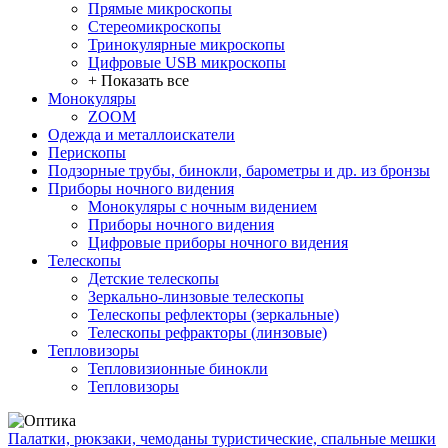
Прямые микроскопы
Стереомикроскопы
Тринокулярные микроскопы
Цифровые USB микроскопы
+ Показать все
Монокуляры
ZOOM
Одежда и металлоискатели
Перископы
Подзорные трубы, бинокли, барометры и др. из бронзы
Приборы ночного видения
Монокуляры с ночным видением
Приборы ночного видения
Цифровые приборы ночного видения
Телескопы
Детские телескопы
Зеркально-линзовые телескопы
Телескопы рефлекторы (зеркальные)
Телескопы рефракторы (линзовые)
Тепловизоры
Тепловизионные бинокли
Тепловизоры
Палатки, рюкзаки, чемоданы туристические, спальные мешки