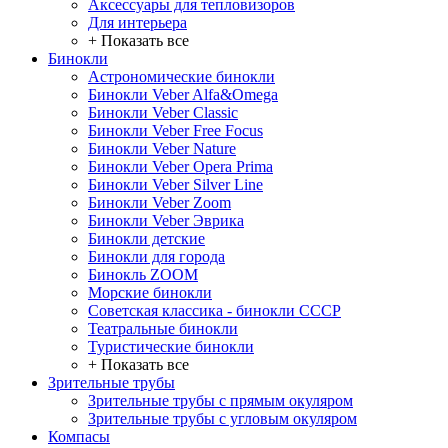
Аксессуары для тепловизоров
Для интерьера
+ Показать все
Бинокли
Астрономические бинокли
Бинокли Veber Alfa&Omega
Бинокли Veber Classic
Бинокли Veber Free Focus
Бинокли Veber Nature
Бинокли Veber Opera Prima
Бинокли Veber Silver Line
Бинокли Veber Zoom
Бинокли Veber Эврика
Бинокли детские
Бинокли для города
Бинокль ZOOM
Морские бинокли
Советская классика - бинокли СССР
Театральные бинокли
Туристические бинокли
+ Показать все
Зрительные трубы
Зрительные трубы с прямым окуляром
Зрительные трубы с угловым окуляром
Компасы