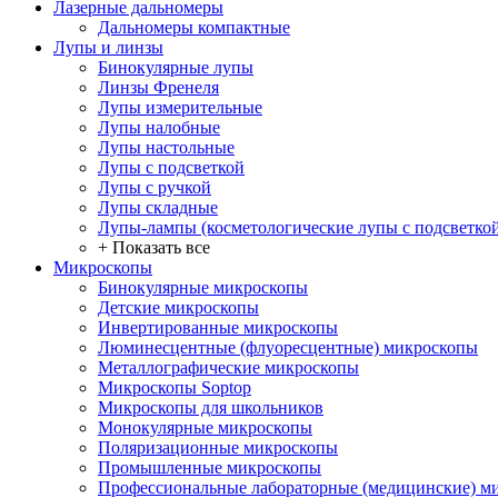
Лазерные дальномеры
Дальномеры компактные
Лупы и линзы
Бинокулярные лупы
Линзы Френеля
Лупы измерительные
Лупы налобные
Лупы настольные
Лупы с подсветкой
Лупы с ручкой
Лупы складные
Лупы-лампы (косметологические лупы с подсветко
+ Показать все
Микроскопы
Бинокулярные микроскопы
Детские микроскопы
Инвертированные микроскопы
Люминесцентные (флуоресцентные) микроскопы
Металлографические микроскопы
Микроскопы Soptop
Микроскопы для школьников
Монокулярные микроскопы
Поляризационные микроскопы
Промышленные микроскопы
Профессиональные лабораторные (медицинские) м