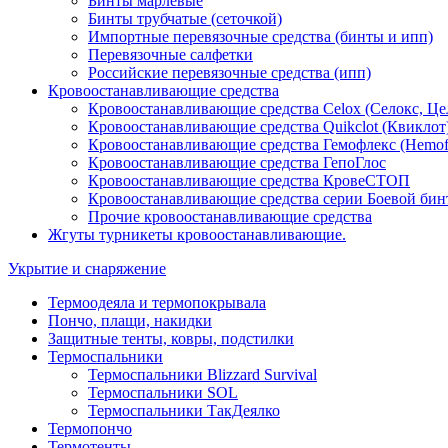
Бинты марлевые
Бинты трубчатые (сеточкой)
Импортные перевязочные средства (бинты и ипп)
Перевязочные салфетки
Российские перевязочные средства (ипп)
Кровоостанавливающие средства
Кровоостанавливающие средства Celox (Селокс, Це
Кровоостанавливающие средства Quikclot (Квиклот
Кровоостанавливающие средства Гемофлекс (Hemof
Кровоостанавливающие средства ГепоГлос
Кровоостанавливающие средства КровеСТОП
Кровоостанавливающие средства серии Боевой бин
Прочие кровоостанавливающие средства
Жгуты турникеты кровоостанавливающие.
Укрытие и снаряжение
Термоодеяла и термопокрывала
Пончо, плащи, накидки
Защитные тенты, ковры, подстилки
Термоспальники
Термоспальники Blizzard Survival
Термоспальники SOL
Термоспальники ТакДеялко
Термопончо
Термотенты