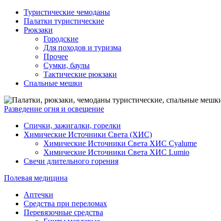
Туристические чемоданы
Палатки туристические
Рюкзаки
Городские
Для походов и туризма
Прочее
Сумки, баулы
Тактические рюкзаки
Спальные мешки
Разведение огня и освещение
Спички, зажигалки, горелки
Химические Источники Света (ХИС)
Химические Источники Света ХИС Cyalume
Химические Источники Света ХИС Lumio
Свечи длительного горения
Полевая медицина
Аптечки
Средства при переломах
Перевязочные средства