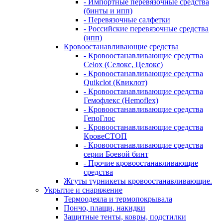
- Импортные перевязочные средства
(бинты и ипп)
- Перевязочные салфетки
- Российские перевязочные средства
(ипп)
Кровоостанавливающие средства
- Кровоостанавливающие средства
Celox (Селокс, Целокс)
- Кровоостанавливающие средства
Quikclot (Квиклот)
- Кровоостанавливающие средства
Гемофлекс (Hemoflex)
- Кровоостанавливающие средства
ГепоГлос
- Кровоостанавливающие средства
КровеСТОП
- Кровоостанавливающие средства
серии Боевой бинт
- Прочие кровоостанавливающие
средства
Жгуты турникеты кровоостанавливающие.
Укрытие и снаряжение
Термоодеяла и термопокрывала
Пончо, плащи, накидки
Защитные тенты, ковры, подстилки