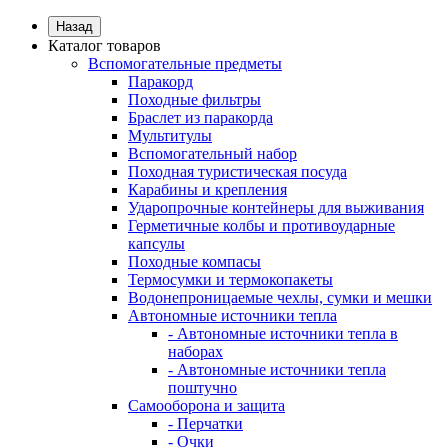
Назад
Каталог товаров
Вспомогательные предметы
Паракорд
Походные фильтры
Браслет из паракорда
Мультитулы
Вспомогательный набор
Походная туристическая посуда
Карабины и крепления
Ударопрочные контейнеры для выживания
Герметичные колбы и противоударные
капсулы
Походные компасы
Термосумки и термокопакеты
Водонепроницаемые чехлы, сумки и мешки
Автономные источники тепла
- Автономные источники тепла в
наборах
- Автономные источники тепла
поштучно
Самооборона и защита
- Перчатки
- Очки