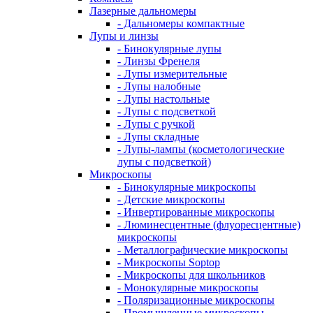
Лазерные дальномеры
- Дальномеры компактные
Лупы и линзы
- Бинокулярные лупы
- Линзы Френеля
- Лупы измерительные
- Лупы налобные
- Лупы настольные
- Лупы с подсветкой
- Лупы с ручкой
- Лупы складные
- Лупы-лампы (косметологические
лупы с подсветкой)
Микроскопы
- Бинокулярные микроскопы
- Детские микроскопы
- Инвертированные микроскопы
- Люминесцентные (флуоресцентные)
микроскопы
- Металлографические микроскопы
- Микроскопы Soptop
- Микроскопы для школьников
- Монокулярные микроскопы
- Поляризационные микроскопы
- Промышленные микроскопы