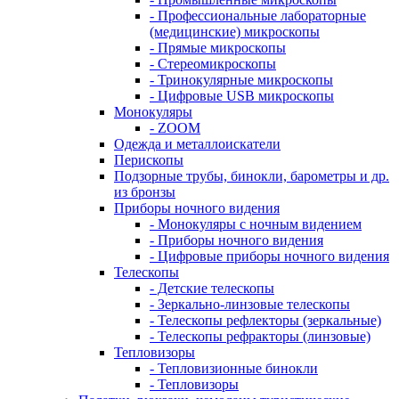
- Профессиональные лабораторные
(медицинские) микроскопы
- Прямые микроскопы
- Стереомикроскопы
- Тринокулярные микроскопы
- Цифровые USB микроскопы
Монокуляры
- ZOOM
Одежда и металлоискатели
Перископы
Подзорные трубы, бинокли, барометры и др.
из бронзы
Приборы ночного видения
- Монокуляры с ночным видением
- Приборы ночного видения
- Цифровые приборы ночного видения
Телескопы
- Детские телескопы
- Зеркально-линзовые телескопы
- Телескопы рефлекторы (зеркальные)
- Телескопы рефракторы (линзовые)
Тепловизоры
- Тепловизионные бинокли
- Тепловизоры