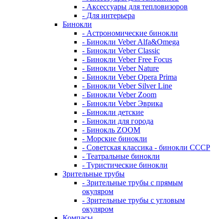
- Аксессуары для тепловизоров
- Для интерьера
Бинокли
- Астрономические бинокли
- Бинокли Veber Alfa&Omega
- Бинокли Veber Classic
- Бинокли Veber Free Focus
- Бинокли Veber Nature
- Бинокли Veber Opera Prima
- Бинокли Veber Silver Line
- Бинокли Veber Zoom
- Бинокли Veber Эврика
- Бинокли детские
- Бинокли для города
- Бинокль ZOOM
- Морские бинокли
- Советская классика - бинокли СССР
- Театральные бинокли
- Туристические бинокли
Зрительные трубы
- Зрительные трубы с прямым
окуляром
- Зрительные трубы с угловым
окуляром
Компасы