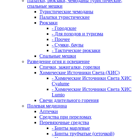
Палатки, рюкзаки, чемоданы туристические,
спальные мешки
Туристические чемоданы
Палатки туристические
Рюкзаки
- Городские
- Для походов и туризма
- Прочее
- Сумки, баулы
- Тактические рюкзаки
Спальные мешки
Разведение огня и освещение
Спички, зажигалки, горелки
Химические Источники Света (ХИС)
- Химические Источники Света ХИС
Cyalume
- Химические Источники Света ХИС
Lumio
Свечи длительного горения
Полевая медицина
Аптечки
Средства при переломах
Перевязочные средства
- Бинты марлевые
- Бинты трубчатые (сеточкой)