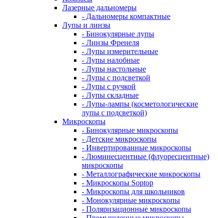
Лазерные дальномеры
- Дальномеры компактные
Лупы и линзы
- Бинокулярные лупы
- Линзы Френеля
- Лупы измерительные
- Лупы налобные
- Лупы настольные
- Лупы с подсветкой
- Лупы с ручкой
- Лупы складные
- Лупы-лампы (косметологические
лупы с подсветкой)
Микроскопы
- Бинокулярные микроскопы
- Детские микроскопы
- Инвертированные микроскопы
- Люминесцентные (флуоресцентные)
микроскопы
- Металлографические микроскопы
- Микроскопы Soptop
- Микроскопы для школьников
- Монокулярные микроскопы
- Поляризационные микроскопы
- Промышленные микроскопы