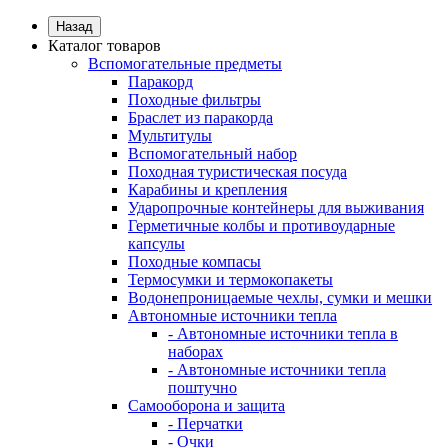
Назад
Каталог товаров
Вспомогательные предметы
Паракорд
Походные фильтры
Браслет из паракорда
Мультитулы
Вспомогательный набор
Походная туристическая посуда
Карабины и крепления
Ударопрочные контейнеры для выживания
Герметичные колбы и противоударные
капсулы
Походные компасы
Термосумки и термокопакеты
Водонепроницаемые чехлы, сумки и мешки
Автономные источники тепла
- Автономные источники тепла в
наборах
- Автономные источники тепла
поштучно
Самооборона и защита
- Перчатки
- Очки