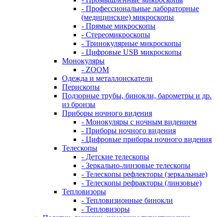
- Профессиональные лабораторные
(медицинские) микроскопы
- Прямые микроскопы
- Стереомикроскопы
- Тринокулярные микроскопы
- Цифровые USB микроскопы
Монокуляры
- ZOOM
Одежда и металлоискатели
Перископы
Подзорные трубы, бинокли, барометры и др.
из бронзы
Приборы ночного видения
- Монокуляры с ночным видением
- Приборы ночного видения
- Цифровые приборы ночного видения
Телескопы
- Детские телескопы
- Зеркально-линзовые телескопы
- Телескопы рефлекторы (зеркальные)
- Телескопы рефракторы (линзовые)
Тепловизоры
- Тепловизионные бинокли
- Тепловизоры