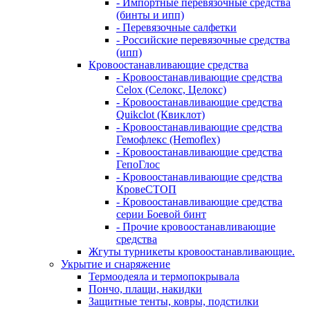
- Импортные перевязочные средства
(бинты и ипп)
- Перевязочные салфетки
- Российские перевязочные средства
(ипп)
Кровоостанавливающие средства
- Кровоостанавливающие средства
Celox (Селокс, Целокс)
- Кровоостанавливающие средства
Quikclot (Квиклот)
- Кровоостанавливающие средства
Гемофлекс (Hemoflex)
- Кровоостанавливающие средства
ГепоГлос
- Кровоостанавливающие средства
КровеСТОП
- Кровоостанавливающие средства
серии Боевой бинт
- Прочие кровоостанавливающие
средства
Жгуты турникеты кровоостанавливающие.
Укрытие и снаряжение
Термоодеяла и термопокрывала
Пончо, плащи, накидки
Защитные тенты, ковры, подстилки