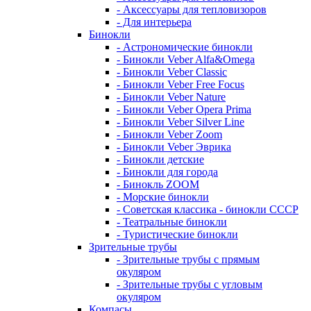
- Аксессуары для тепловизоров
- Для интерьера
Бинокли
- Астрономические бинокли
- Бинокли Veber Alfa&Omega
- Бинокли Veber Classic
- Бинокли Veber Free Focus
- Бинокли Veber Nature
- Бинокли Veber Opera Prima
- Бинокли Veber Silver Line
- Бинокли Veber Zoom
- Бинокли Veber Эврика
- Бинокли детские
- Бинокли для города
- Бинокль ZOOM
- Морские бинокли
- Советская классика - бинокли СССР
- Театральные бинокли
- Туристические бинокли
Зрительные трубы
- Зрительные трубы с прямым
окуляром
- Зрительные трубы с угловым
окуляром
Компасы