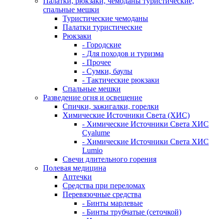
Палатки, рюкзаки, чемоданы туристические,
спальные мешки
Туристические чемоданы
Палатки туристические
Рюкзаки
- Городские
- Для походов и туризма
- Прочее
- Сумки, баулы
- Тактические рюкзаки
Спальные мешки
Разведение огня и освещение
Спички, зажигалки, горелки
Химические Источники Света (ХИС)
- Химические Источники Света ХИС
Cyalume
- Химические Источники Света ХИС
Lumio
Свечи длительного горения
Полевая медицина
Аптечки
Средства при переломах
Перевязочные средства
- Бинты марлевые
- Бинты трубчатые (сеточкой)