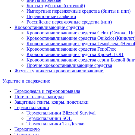
Бинты марлевые
Бинты трубчатые (сеточкой)
Импортные перевязочные средства (бинты и ипп)
Перевязочные салфетки
Российские перевязочные средства (ипп)
Кровоостанавливающие средства
Кровоостанавливающие средства Celox (Селокс, Це
Кровоостанавливающие средства Quikclot (Квиклот
Кровоостанавливающие средства Гемофлекс (Hemof
Кровоостанавливающие средства ГепоГлос
Кровоостанавливающие средства КровеСТОП
Кровоостанавливающие средства серии Боевой бин
Прочие кровоостанавливающие средства
Жгуты турникеты кровоостанавливающие.
Укрытие и снаряжение
Термоодеяла и термопокрывала
Пончо, плащи, накидки
Защитные тенты, ковры, подстилки
Термоспальники
Термоспальники Blizzard Survival
Термоспальники SOL
Термоспальники ТакДеялко
Термопончо
Термотенты