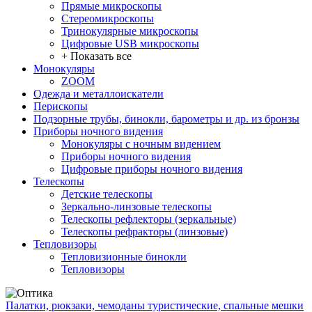
Прямые микроскопы
Стереомикроскопы
Тринокулярные микроскопы
Цифровые USB микроскопы
+ Показать все
Монокуляры
ZOOM
Одежда и металлоискатели
Перископы
Подзорные трубы, бинокли, барометры и др. из бронзы
Приборы ночного видения
Монокуляры с ночным видением
Приборы ночного видения
Цифровые приборы ночного видения
Телескопы
Детские телескопы
Зеркально-линзовые телескопы
Телескопы рефлекторы (зеркальные)
Телескопы рефракторы (линзовые)
Тепловизоры
Тепловизионные бинокли
Тепловизоры
Палатки, рюкзаки, чемоданы туристические, спальные мешки