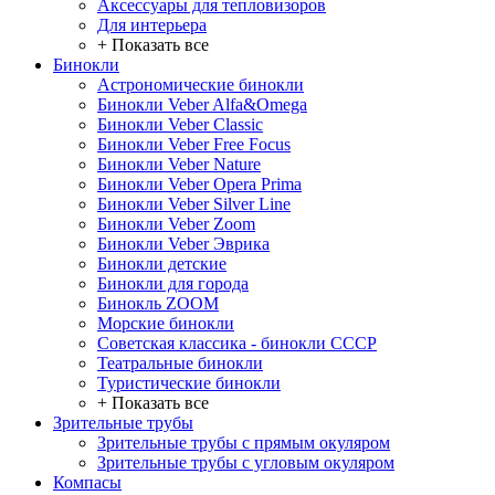
Аксессуары для тепловизоров
Для интерьера
+ Показать все
Бинокли
Астрономические бинокли
Бинокли Veber Alfa&Omega
Бинокли Veber Classic
Бинокли Veber Free Focus
Бинокли Veber Nature
Бинокли Veber Opera Prima
Бинокли Veber Silver Line
Бинокли Veber Zoom
Бинокли Veber Эврика
Бинокли детские
Бинокли для города
Бинокль ZOOM
Морские бинокли
Советская классика - бинокли СССР
Театральные бинокли
Туристические бинокли
+ Показать все
Зрительные трубы
Зрительные трубы с прямым окуляром
Зрительные трубы с угловым окуляром
Компасы