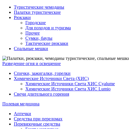
Туристические чемоданы
Палатки туристические
Рюкзаки
Городские
Для походов и туризма
Прочее
Сумки, баулы
Тактические рюкзаки
Спальные мешки
Разведение огня и освещение
Спички, зажигалки, горелки
Химические Источники Света (ХИС)
Химические Источники Света ХИС Cyalume
Химические Источники Света ХИС Lumio
Свечи длительного горения
Полевая медицина
Аптечки
Средства при переломах
Перевязочные средства