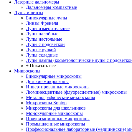
Лазерные дальномеры
Дальномеры компактные
Лупы и линзы
Бинокулярные лупы
Линзы Френеля
Лупы измерительные
Лупы налобные
Лупы настольные
Лупы с подсветкой
Лупы с ручкой
Лупы складные
Лупы-лампы (косметологические лупы с подсветко
+ Показать все
Микроскопы
Бинокулярные микроскопы
Детские микроскопы
Инвертированные микроскопы
Люминесцентные (флуоресцентные) микроскопы
Металлографические микроскопы
Микроскопы Soptop
Микроскопы для школьников
Монокулярные микроскопы
Поляризационные микроскопы
Промышленные микроскопы
Профессиональные лабораторные (медицинские) м