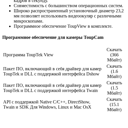
кадров в секунду.
Совместимость с большинством операционных систем.
Широко распространенный установочный диаметр 23,2
мм позволяет использовать видеоокуляр с различными
микроскопами.
Программное обеспечение ToupView в комплекте.
Программное обеспечение для камеры ToupCam
Скачать
Программа ToupTek View
(366
Мбайт)
Скачать
Пакет ПО, включающий в себя драйвер для камер
(1.6
ToupTek и DLL с поддержкой интерфейса Dshow
Мбайт)
Скачать
Пакет ПО, включающий в себя драйвер для камер
(1.5
ToupTek и DLL с поддержкой интерфейса Twain
Мбайт)
Скачать
API с поддержкой Native C/C++, DirectShow,
(15.1
Twain и SDK Для Windows, Linux и Mac OsX
Мбайт)