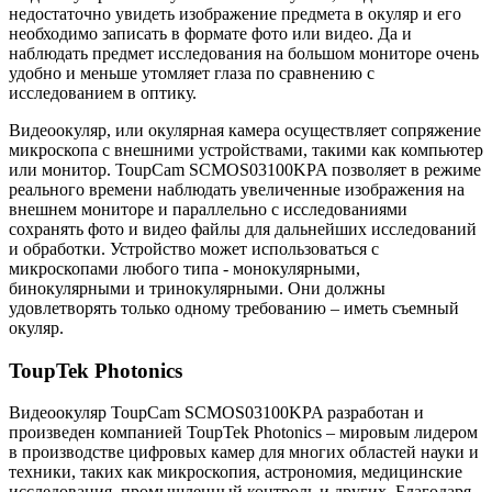
недостаточно увидеть изображение предмета в окуляр и его
необходимо записать в формате фото или видео. Да и
наблюдать предмет исследования на большом мониторе очень
удобно и меньше утомляет глаза по сравнению с
исследованием в оптику.
Видеоокуляр, или окулярная камера осуществляет сопряжение
микроскопа с внешними устройствами, такими как компьютер
или монитор. ToupCam SCMOS03100KPA позволяет в режиме
реального времени наблюдать увеличенные изображения на
внешнем мониторе и параллельно с исследованиями
сохранять фото и видео файлы для дальнейших исследований
и обработки. Устройство может использоваться с
микроскопами любого типа - монокулярными,
бинокулярными и тринокулярными. Они должны
удовлетворять только одному требованию – иметь съемный
окуляр.
ToupTek Photonics
Видеоокуляр ToupCam SCMOS03100KPA разработан и
произведен компанией ToupTek Photonics – мировым лидером
в производстве цифровых камер для многих областей науки и
техники, таких как микроскопия, астрономия, медицинские
исследования, промышленный контроль и других. Благодаря