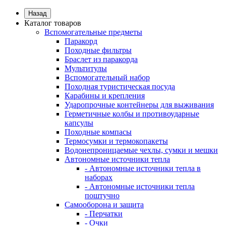
Назад
Каталог товаров
Вспомогательные предметы
Паракорд
Походные фильтры
Браслет из паракорда
Мультитулы
Вспомогательный набор
Походная туристическая посуда
Карабины и крепления
Ударопрочные контейнеры для выживания
Герметичные колбы и противоударные
капсулы
Походные компасы
Термосумки и термокопакеты
Водонепроницаемые чехлы, сумки и мешки
Автономные источники тепла
- Автономные источники тепла в
наборах
- Автономные источники тепла
поштучно
Самооборона и защита
- Перчатки
- Очки