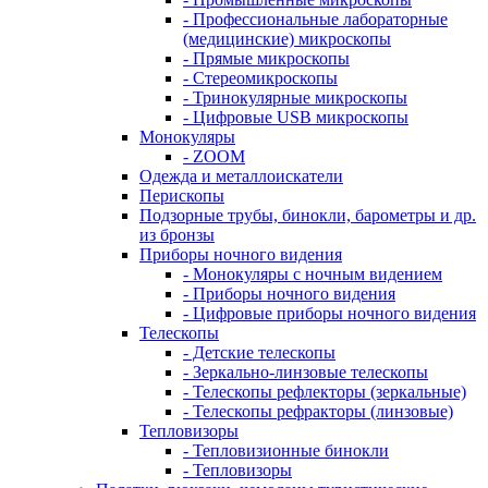
- Профессиональные лабораторные
(медицинские) микроскопы
- Прямые микроскопы
- Стереомикроскопы
- Тринокулярные микроскопы
- Цифровые USB микроскопы
Монокуляры
- ZOOM
Одежда и металлоискатели
Перископы
Подзорные трубы, бинокли, барометры и др.
из бронзы
Приборы ночного видения
- Монокуляры с ночным видением
- Приборы ночного видения
- Цифровые приборы ночного видения
Телескопы
- Детские телескопы
- Зеркально-линзовые телескопы
- Телескопы рефлекторы (зеркальные)
- Телескопы рефракторы (линзовые)
Тепловизоры
- Тепловизионные бинокли
- Тепловизоры