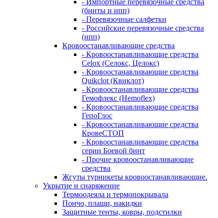
- Импортные перевязочные средства
(бинты и ипп)
- Перевязочные салфетки
- Российские перевязочные средства
(ипп)
Кровоостанавливающие средства
- Кровоостанавливающие средства
Celox (Селокс, Целокс)
- Кровоостанавливающие средства
Quikclot (Квиклот)
- Кровоостанавливающие средства
Гемофлекс (Hemoflex)
- Кровоостанавливающие средства
ГепоГлос
- Кровоостанавливающие средства
КровеСТОП
- Кровоостанавливающие средства
серии Боевой бинт
- Прочие кровоостанавливающие
средства
Жгуты турникеты кровоостанавливающие.
Укрытие и снаряжение
Термоодеяла и термопокрывала
Пончо, плащи, накидки
Защитные тенты, ковры, подстилки