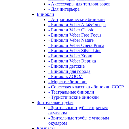
- Аксессуары для тепловизоров
- Для интерьера
Бинокли
- Астрономические бинокли
- Бинокли Veber Alfa&Omega
- Бинокли Veber Classic
- Бинокли Veber Free Focus
- Бинокли Veber Nature
- Бинокли Veber Opera Prima
- Бинокли Veber Silver Line
- Бинокли Veber Zoom
- Бинокли Veber Эврика
- Бинокли детские
- Бинокли для города
- Бинокль ZOOM
- Морские бинокли
- Советская классика - бинокли СССР
- Театральные бинокли
- Туристические бинокли
Зрительные трубы
- Зрительные трубы с прямым
окуляром
- Зрительные трубы с угловым
окуляром
Компасы