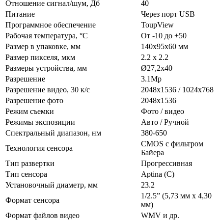
Отношение сигнал/шум, Дб
40
Питание
Через порт USB
Программное обеспечение
ToupView
Рабочая температура, °С
От -10 до +50
Размер в упаковке, мм
140х95х60 мм
Размер пикселя, мкм
2.2 x 2.2
Размеры устройства, мм
Ø27,2х40
Разрешение
3.1Мр
Разрешение видео, 30 к/с
2048х1536 / 1024х768
Разрешение фото
2048х1536
Режим съемки
Фото / видео
Режимы экспозиции
Авто / Ручной
Спектральный диапазон, нм
380-650
CMOS с фильтром
Технология сенсора
Байера
Тип развертки
Прогрессивная
Тип сенсора
Aptina (С)
Установочный диаметр, мм
23.2
1/2.5” (5,73 мм х 4,30
Формат сенсора
мм)
Формат файлов видео
WMV и др.