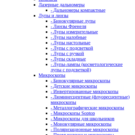
Лазерные дальномеры
- Дальномеры компактные
Лупы и линзы
- Бинокулярные лупы
- Линзы Френеля
- Лупы измерительные
- Лупы налобные
- Лупы настольные
- Лупы с подсветкой
- Лупы с ручкой
- Лупы складные
- Лупы-лампы (косметологические
лупы с подсветкой)
Микроскопы
- Бинокулярные микроскопы
- Детские микроскопы
- Инвертированные микроскопы
- Люминесцентные (флуоресцентные)
микроскопы
- Металлографические микроскопы
- Микроскопы Soptop
- Микроскопы для школьников
- Монокулярные микроскопы
- Поляризационные микроскопы
- Промышленные микроскопы