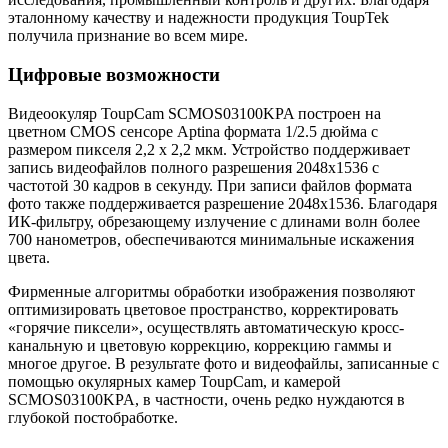
эталонному качеству и надежности продукция ToupTek
получила признание во всем мире.
Цифровые возможности
Видеоокуляр ToupCam SCMOS03100KPA построен на
цветном CMOS сенсоре Aptina формата 1/2.5 дюйма c
размером пикселя 2,2 х 2,2 мкм. Устройство поддерживает
запись видеофайлов полного разрешения 2048х1536 с
частотой 30 кадров в секунду. При записи файлов формата
фото также поддерживается разрешение 2048х1536. Благодаря
ИК-фильтру, обрезающему излучение с длинами волн более
700 нанометров, обеспечиваются минимальные искажения
цвета.
Фирменные алгоритмы обработки изображения позволяют
оптимизировать цветовое пространство, корректировать
«горячие пиксели», осуществлять автоматическую кросс-
канальную и цветовую коррекцию, коррекцию гаммы и
многое другое. В результате фото и видеофайлы, записанные с
помощью окулярных камер ToupCam, и камерой
SCMOS03100KPA, в частности, очень редко нуждаются в
глубокой постобработке.