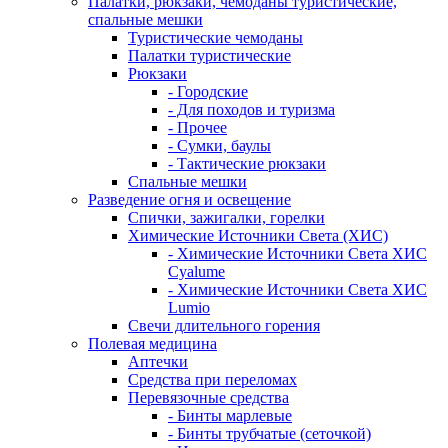
Палатки, рюкзаки, чемоданы туристические,
спальные мешки
Туристические чемоданы
Палатки туристические
Рюкзаки
- Городские
- Для походов и туризма
- Прочее
- Сумки, баулы
- Тактические рюкзаки
Спальные мешки
Разведение огня и освещение
Спички, зажигалки, горелки
Химические Источники Света (ХИС)
- Химические Источники Света ХИС
Cyalume
- Химические Источники Света ХИС
Lumio
Свечи длительного горения
Полевая медицина
Аптечки
Средства при переломах
Перевязочные средства
- Бинты марлевые
- Бинты трубчатые (сеточкой)