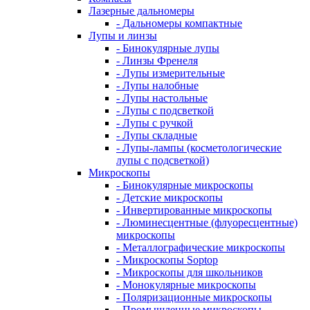
Лазерные дальномеры
- Дальномеры компактные
Лупы и линзы
- Бинокулярные лупы
- Линзы Френеля
- Лупы измерительные
- Лупы налобные
- Лупы настольные
- Лупы с подсветкой
- Лупы с ручкой
- Лупы складные
- Лупы-лампы (косметологические
лупы с подсветкой)
Микроскопы
- Бинокулярные микроскопы
- Детские микроскопы
- Инвертированные микроскопы
- Люминесцентные (флуоресцентные)
микроскопы
- Металлографические микроскопы
- Микроскопы Soptop
- Микроскопы для школьников
- Монокулярные микроскопы
- Поляризационные микроскопы
- Промышленные микроскопы