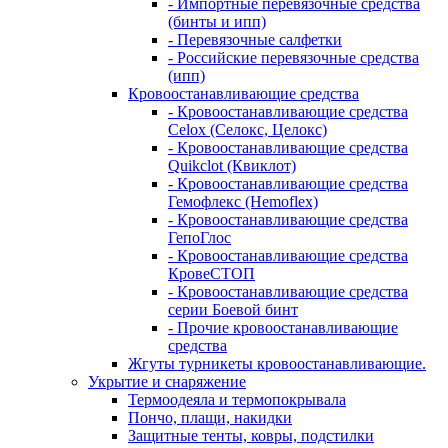
- Импортные перевязочные средства
(бинты и ипп)
- Перевязочные салфетки
- Российские перевязочные средства
(ипп)
Кровоостанавливающие средства
- Кровоостанавливающие средства
Celox (Селокс, Целокс)
- Кровоостанавливающие средства
Quikclot (Квиклот)
- Кровоостанавливающие средства
Гемофлекс (Hemoflex)
- Кровоостанавливающие средства
ГепоГлос
- Кровоостанавливающие средства
КровеСТОП
- Кровоостанавливающие средства
серии Боевой бинт
- Прочие кровоостанавливающие
средства
Жгуты турникеты кровоостанавливающие.
Укрытие и снаряжение
Термоодеяла и термопокрывала
Пончо, плащи, накидки
Защитные тенты, ковры, подстилки