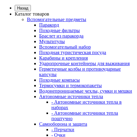
Назад
Каталог товаров
Вспомогательные предметы
Паракорд
Походные фильтры
Браслет из паракорда
Мультитулы
Вспомогательный набор
Походная туристическая посуда
Карабины и крепления
Ударопрочные контейнеры для выживания
Герметичные колбы и противоударные
капсулы
Походные компасы
Термосумки и термокопакеты
Водонепроницаемые чехлы, сумки и мешки
Автономные источники тепла
- Автономные источники тепла в
наборах
- Автономные источники тепла
поштучно
Самооборона и защита
- Перчатки
- Очки