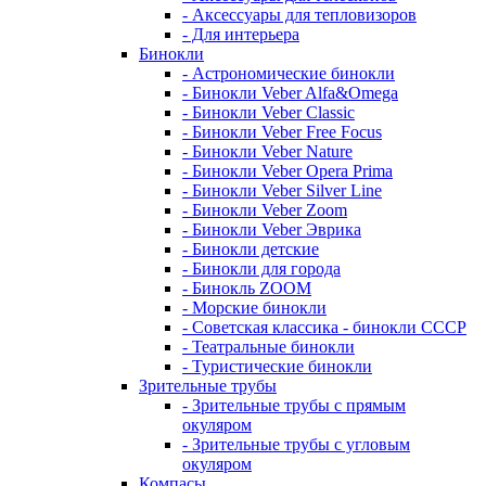
- Аксессуары для тепловизоров
- Для интерьера
Бинокли
- Астрономические бинокли
- Бинокли Veber Alfa&Omega
- Бинокли Veber Classic
- Бинокли Veber Free Focus
- Бинокли Veber Nature
- Бинокли Veber Opera Prima
- Бинокли Veber Silver Line
- Бинокли Veber Zoom
- Бинокли Veber Эврика
- Бинокли детские
- Бинокли для города
- Бинокль ZOOM
- Морские бинокли
- Советская классика - бинокли СССР
- Театральные бинокли
- Туристические бинокли
Зрительные трубы
- Зрительные трубы с прямым
окуляром
- Зрительные трубы с угловым
окуляром
Компасы