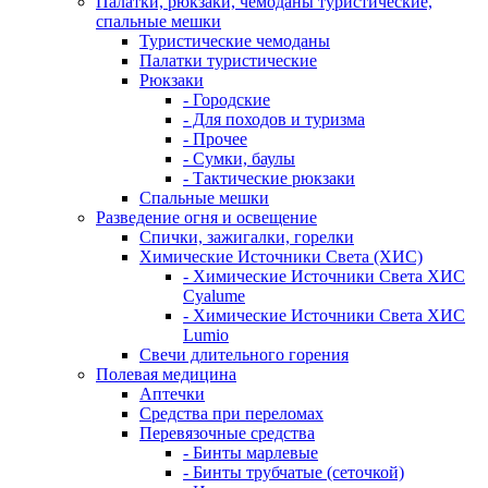
Палатки, рюкзаки, чемоданы туристические,
спальные мешки
Туристические чемоданы
Палатки туристические
Рюкзаки
- Городские
- Для походов и туризма
- Прочее
- Сумки, баулы
- Тактические рюкзаки
Спальные мешки
Разведение огня и освещение
Спички, зажигалки, горелки
Химические Источники Света (ХИС)
- Химические Источники Света ХИС
Cyalume
- Химические Источники Света ХИС
Lumio
Свечи длительного горения
Полевая медицина
Аптечки
Средства при переломах
Перевязочные средства
- Бинты марлевые
- Бинты трубчатые (сеточкой)