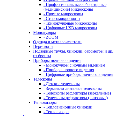
- Профессиональные лабораторные
(медицинские) микроскопы
- Прямые микроскопы
- Стереомикроскопы
- Тринокулярные микроскопы
- Цифровые USB микроскопы
Монокуляры
- ZOOM
Одежда и металлоискатели
Перископы
Подзорные трубы, бинокли, барометры и др.
из бронзы
Приборы ночного видения
- Монокуляры с ночным видением
- Приборы ночного видения
- Цифровые приборы ночного видения
Телескопы
- Детские телескопы
- Зеркально-линзовые телескопы
- Телескопы рефлекторы (зеркальные)
- Телескопы рефракторы (линзовые)
Тепловизоры
- Тепловизионные бинокли
- Тепловизоры