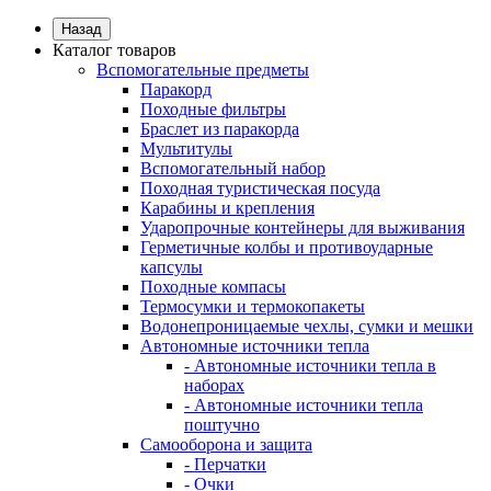
Назад
Каталог товаров
Вспомогательные предметы
Паракорд
Походные фильтры
Браслет из паракорда
Мультитулы
Вспомогательный набор
Походная туристическая посуда
Карабины и крепления
Ударопрочные контейнеры для выживания
Герметичные колбы и противоударные
капсулы
Походные компасы
Термосумки и термокопакеты
Водонепроницаемые чехлы, сумки и мешки
Автономные источники тепла
- Автономные источники тепла в
наборах
- Автономные источники тепла
поштучно
Самооборона и защита
- Перчатки
- Очки