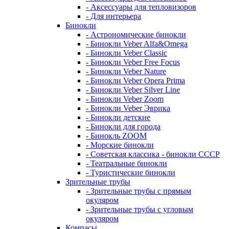
- Аксессуары для тепловизоров
- Для интерьера
Бинокли
- Астрономические бинокли
- Бинокли Veber Alfa&Omega
- Бинокли Veber Classic
- Бинокли Veber Free Focus
- Бинокли Veber Nature
- Бинокли Veber Opera Prima
- Бинокли Veber Silver Line
- Бинокли Veber Zoom
- Бинокли Veber Эврика
- Бинокли детские
- Бинокли для города
- Бинокль ZOOM
- Морские бинокли
- Советская классика - бинокли СССР
- Театральные бинокли
- Туристические бинокли
Зрительные трубы
- Зрительные трубы с прямым
окуляром
- Зрительные трубы с угловым
окуляром
Компасы