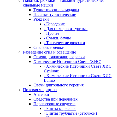
Палатки, рюкзаки, чемоданы туристические,
спальные мешки
Туристические чемоданы
Палатки туристические
Рюкзаки
- Городские
- Для походов и туризма
- Прочее
- Сумки, баулы
- Тактические рюкзаки
Спальные мешки
Разведение огня и освещение
Спички, зажигалки, горелки
Химические Источники Света (ХИС)
- Химические Источники Света ХИС
Cyalume
- Химические Источники Света ХИС
Lumio
Свечи длительного горения
Полевая медицина
Аптечки
Средства при переломах
Перевязочные средства
- Бинты марлевые
- Бинты трубчатые (сеточкой)