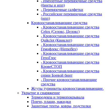
- Импортные перевязочные средства
(бинты и ипп)
- Перевязочные салфетки
- Российские перевязочные средства
(ипп)
Кровоостанавливающие средства
- Кровоостанавливающие средства
Celox (Селокс, Целокс)
- Кровоостанавливающие средства
Quikclot (Квиклот)
- Кровоостанавливающие средства
Гемофлекс (Hemoflex)
- Кровоостанавливающие средства
ГепоГлос
- Кровоостанавливающие средства
КровеСТОП
- Кровоостанавливающие средства
серии Боевой бинт
- Прочие кровоостанавливающие
средства
Жгуты турникеты кровоостанавливающие.
Укрытие и снаряжение
Термоодеяла и термопокрывала
Пончо, плащи, накидки
Защитные тенты, ковры, подстилки