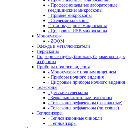
- Профессиональные лабораторные
(медицинские) микроскопы
- Прямые микроскопы
- Стереомикроскопы
- Тринокулярные микроскопы
- Цифровые USB микроскопы
Монокуляры
- ZOOM
Одежда и металлоискатели
Перископы
Подзорные трубы, бинокли, барометры и др.
из бронзы
Приборы ночного видения
- Монокуляры с ночным видением
- Приборы ночного видения
- Цифровые приборы ночного видения
Телескопы
- Детские телескопы
- Зеркально-линзовые телескопы
- Телескопы рефлекторы (зеркальные)
- Телескопы рефракторы (линзовые)
Тепловизоры
- Тепловизионные бинокли
- Тепловизоры