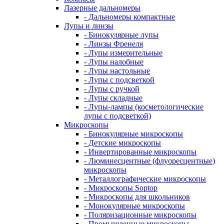
Лазерные дальномеры
- Дальномеры компактные
Лупы и линзы
- Бинокулярные лупы
- Линзы Френеля
- Лупы измерительные
- Лупы налобные
- Лупы настольные
- Лупы с подсветкой
- Лупы с ручкой
- Лупы складные
- Лупы-лампы (косметологические
лупы с подсветкой)
Микроскопы
- Бинокулярные микроскопы
- Детские микроскопы
- Инвертированные микроскопы
- Люминесцентные (флуоресцентные)
микроскопы
- Металлографические микроскопы
- Микроскопы Soptop
- Микроскопы для школьников
- Монокулярные микроскопы
- Поляризационные микроскопы
- Промышленные микроскопы