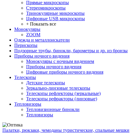
Прямые микроскопы
Стереомикроскопы
Тринокулярные микроскопы
Цифровые USB микроскопы
+ Показать все
Монокуляры
ZOOM
Одежда и металлоискатели
Перископы
Подзорные трубы, бинокли, барометры и др. из бронзы
Приборы ночного видения
Монокуляры с ночным видением
Приборы ночного видения
Цифровые приборы ночного видения
Телескопы
Детские телескопы
Зеркально-линзовые телескопы
Телескопы рефлекторы (зеркальные)
Телескопы рефракторы (линзовые)
Тепловизоры
Тепловизионные бинокли
Тепловизоры
Палатки, рюкзаки, чемоданы туристические, спальные мешки