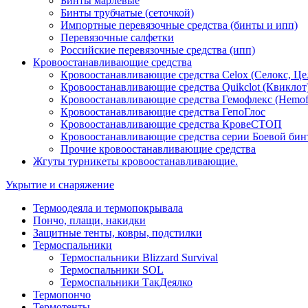
Бинты марлевые
Бинты трубчатые (сеточкой)
Импортные перевязочные средства (бинты и ипп)
Перевязочные салфетки
Российские перевязочные средства (ипп)
Кровоостанавливающие средства
Кровоостанавливающие средства Celox (Селокс, Це
Кровоостанавливающие средства Quikclot (Квиклот
Кровоостанавливающие средства Гемофлекс (Hemof
Кровоостанавливающие средства ГепоГлос
Кровоостанавливающие средства КровеСТОП
Кровоостанавливающие средства серии Боевой бин
Прочие кровоостанавливающие средства
Жгуты турникеты кровоостанавливающие.
Укрытие и снаряжение
Термоодеяла и термопокрывала
Пончо, плащи, накидки
Защитные тенты, ковры, подстилки
Термоспальники
Термоспальники Blizzard Survival
Термоспальники SOL
Термоспальники ТакДеялко
Термопончо
Термотенты