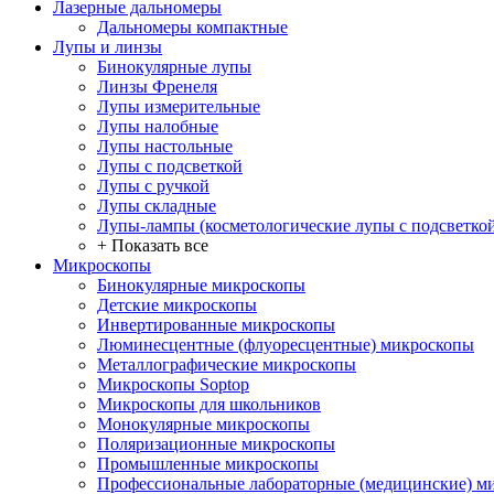
Лазерные дальномеры
Дальномеры компактные
Лупы и линзы
Бинокулярные лупы
Линзы Френеля
Лупы измерительные
Лупы налобные
Лупы настольные
Лупы с подсветкой
Лупы с ручкой
Лупы складные
Лупы-лампы (косметологические лупы с подсветко
+ Показать все
Микроскопы
Бинокулярные микроскопы
Детские микроскопы
Инвертированные микроскопы
Люминесцентные (флуоресцентные) микроскопы
Металлографические микроскопы
Микроскопы Soptop
Микроскопы для школьников
Монокулярные микроскопы
Поляризационные микроскопы
Промышленные микроскопы
Профессиональные лабораторные (медицинские) м