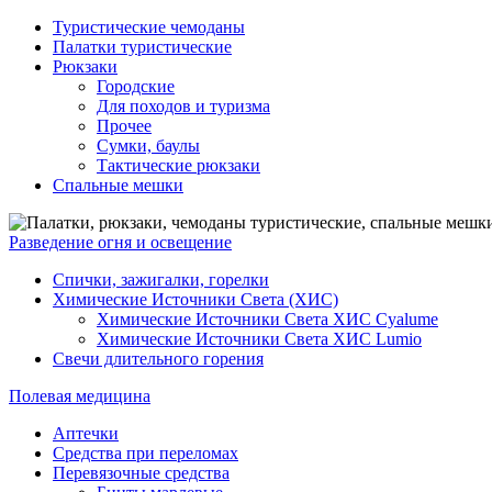
Туристические чемоданы
Палатки туристические
Рюкзаки
Городские
Для походов и туризма
Прочее
Сумки, баулы
Тактические рюкзаки
Спальные мешки
Разведение огня и освещение
Спички, зажигалки, горелки
Химические Источники Света (ХИС)
Химические Источники Света ХИС Cyalume
Химические Источники Света ХИС Lumio
Свечи длительного горения
Полевая медицина
Аптечки
Средства при переломах
Перевязочные средства