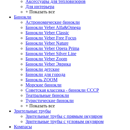
Аксессуары для тепловизоров
Для интерьера
+ Показать все
Бинокли
Астрономические бинокли
Бинокли Veber Alfa&Omega
Бинокли Veber Classic
Бинокли Veber Free Focus
Бинокли Veber Nature
Бинокли Veber Opera Prima
Бинокли Veber Silver Line
Бинокли Veber Zoom
Бинокли Veber Эврика
Бинокли детские
Бинокли для города
Бинокль ZOOM
Морские бинокли
Советская классика - бинокли СССР
Театральные бинокли
Туристические бинокли
+ Показать все
Зрительные трубы
Зрительные трубы с прямым окуляром
Зрительные трубы с угловым окуляром
Компасы