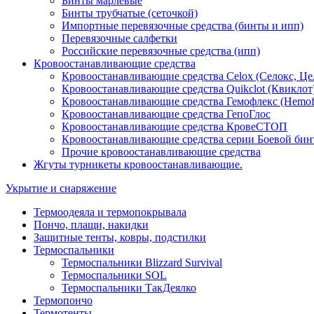
Бинты марлевые
Бинты трубчатые (сеточкой)
Импортные перевязочные средства (бинты и ипп)
Перевязочные салфетки
Российские перевязочные средства (ипп)
Кровоостанавливающие средства
Кровоостанавливающие средства Celox (Селокс, Це
Кровоостанавливающие средства Quikclot (Квиклот
Кровоостанавливающие средства Гемофлекс (Hemof
Кровоостанавливающие средства ГепоГлос
Кровоостанавливающие средства КровеСТОП
Кровоостанавливающие средства серии Боевой бин
Прочие кровоостанавливающие средства
Жгуты турникеты кровоостанавливающие.
Укрытие и снаряжение
Термоодеяла и термопокрывала
Пончо, плащи, накидки
Защитные тенты, ковры, подстилки
Термоспальники
Термоспальники Blizzard Survival
Термоспальники SOL
Термоспальники ТакДеялко
Термопончо
Термотенты