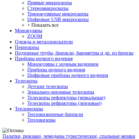
Прямые микроскопы
Стереомикроскопы
Тринокулярные микроскопы
Цифровые USB микроскопы
+ Показать все
Монокуляры
ZOOM
Одежда и металлоискатели
Перископы
Подзорные трубы, бинокли, барометры и др. из бронзы
Приборы ночного видения
Монокуляры с ночным видением
Приборы ночного видения
Цифровые приборы ночного видения
Телескопы
Детские телескопы
Зеркально-линзовые телескопы
Телескопы рефлекторы (зеркальные)
Телескопы рефракторы (линзовые)
Тепловизоры
Тепловизионные бинокли
Тепловизоры
Палатки, рюкзаки, чемоданы туристические, спальные мешки