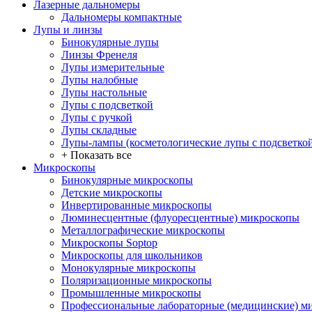
Лазерные дальномеры
Дальномеры компактные
Лупы и линзы
Бинокулярные лупы
Линзы Френеля
Лупы измерительные
Лупы налобные
Лупы настольные
Лупы с подсветкой
Лупы с ручкой
Лупы складные
Лупы-лампы (косметологические лупы с подсветко
+ Показать все
Микроскопы
Бинокулярные микроскопы
Детские микроскопы
Инвертированные микроскопы
Люминесцентные (флуоресцентные) микроскопы
Металлографические микроскопы
Микроскопы Soptop
Микроскопы для школьников
Монокулярные микроскопы
Поляризационные микроскопы
Промышленные микроскопы
Профессиональные лабораторные (медицинские) м