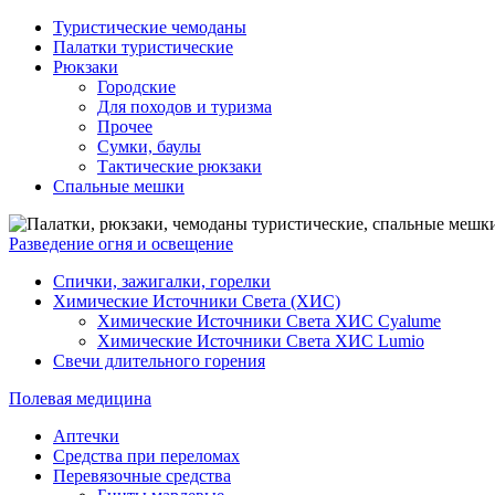
Туристические чемоданы
Палатки туристические
Рюкзаки
Городские
Для походов и туризма
Прочее
Сумки, баулы
Тактические рюкзаки
Спальные мешки
Разведение огня и освещение
Спички, зажигалки, горелки
Химические Источники Света (ХИС)
Химические Источники Света ХИС Cyalume
Химические Источники Света ХИС Lumio
Свечи длительного горения
Полевая медицина
Аптечки
Средства при переломах
Перевязочные средства