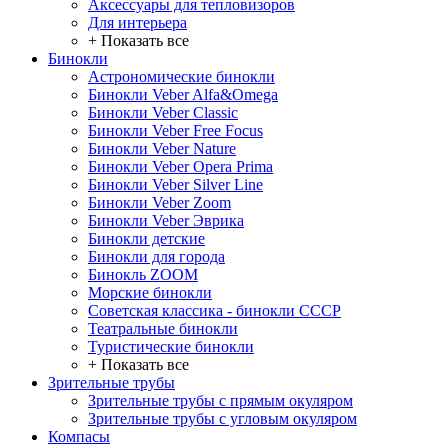
Аксессуары для тепловизоров
Для интерьера
+ Показать все
Бинокли
Астрономические бинокли
Бинокли Veber Alfa&Omega
Бинокли Veber Classic
Бинокли Veber Free Focus
Бинокли Veber Nature
Бинокли Veber Opera Prima
Бинокли Veber Silver Line
Бинокли Veber Zoom
Бинокли Veber Эврика
Бинокли детские
Бинокли для города
Бинокль ZOOM
Морские бинокли
Советская классика - бинокли СССР
Театральные бинокли
Туристические бинокли
+ Показать все
Зрительные трубы
Зрительные трубы с прямым окуляром
Зрительные трубы с угловым окуляром
Компасы